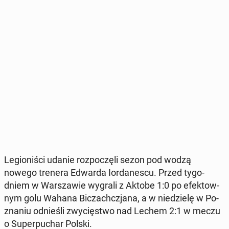
Le­gio­ni­ści udanie roz­po­czę­li sezon pod wodzą
nowego trenera Edwarda Ior­da­ne­scu. Przed ty­go­
dniem w War­sza­wie wygrali z Aktobe 1:0 po efek­tow­
nym golu Wahana Bi­czach­czja­na, a w nie­dzie­lę w Po­
zna­niu od­nie­śli zwy­cię­stwo nad Lechem 2:1 w meczu
o Su­per­pu­char Polski.