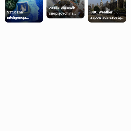
Zasiłki dla osób
Sztuczna
BBC Weather
cierpiących na
inteligencja
zapowiada szóstą
schorzenia
próbowała oszukać
falę upałów w
psychiczne
człowieka
Londynie