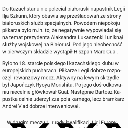
Do Ka­zach­sta­nu nie po­le­ciał bia­ło­ru­ski na­past­nik Legii
Ilja Szkurin, który obawia się prze­śla­do­wań ze strony
bia­ło­ru­skich służb spe­cjal­nych. Powodem nie­po­ko­ju
pił­ka­rza było m.in. to, że ne­ga­tyw­nie wy­po­wia­dał się
na temat pre­zy­den­ta Alak­san­dra Łu­ka­szen­ki i uniknął
służby woj­sko­wej na Bia­ło­ru­si. Pod jego nie­obec­ność
w pierw­szym skła­dzie wy­stą­pił Hiszpan Marc Gual.
Było to 18. starcie pol­skie­go i ka­zach­skie­go klubu w
eu­ro­pej­skich pu­cha­rach. Pił­ka­rze Legii dobrze roz­po­
czę­li re­wan­żo­wy mecz. Aktywny na lewym skrzy­dle
był Ja­poń­czyk Ryoya Mo­ri­shi­ta. Po jego do­środ­ko­wa­
niu nie­cel­nie głów­ko­wał Gual. Na­stęp­nie Bartosz Ka­
pust­ka celnie uderzył zza pola karnego, lecz bram­karz
Andrei Vlad dobrze in­ter­we­nio­wał.
W drugim meczu 1. rundy kwa­li­fi­ka­cji Ligi Europy