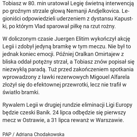
Tobiasz w 80. min ura­to­wał Legię świetną in­ter­wen­cją
po groźnym strzale głową Nemanji An­djel­ko­vi­ca. Le­
gio­ni­ści od­po­wie­dzie­li ude­rze­niem z dy­stan­su Ka­pust­
ki, po którym Vlad spa­ro­wał piłkę na rzut rożny.
W do­li­czo­nym czasie Juergen Elitim wy­koń­czył akcję
Legii i zdobył jedyną bramkę w tym meczu. Nie był to
jednak koniec emocji. Później Oralkan Omir­ta­jew z
bliska oddał potężny strzał, a Tobiasz znów popisał się
nie­zwy­kłą paradą. Tuż przed za­koń­cze­niem spo­tka­nia
wpro­wa­dzo­ny z ławki re­zer­wo­wych Migouel Al­fa­re­la
złożył się do efek­tow­nej prze­wrot­ki, lecz nie trafił w
światło bramki.
Rywalem Legii w drugiej rundzie eli­mi­na­cji Ligi Europy
będzie czeski Banik. 24 lipca od­bę­dzie się pierw­szy
mecz w Ostra­wie, a 31 lipca rewanż w War­sza­wie.
PAP / Adriana Chodakowska