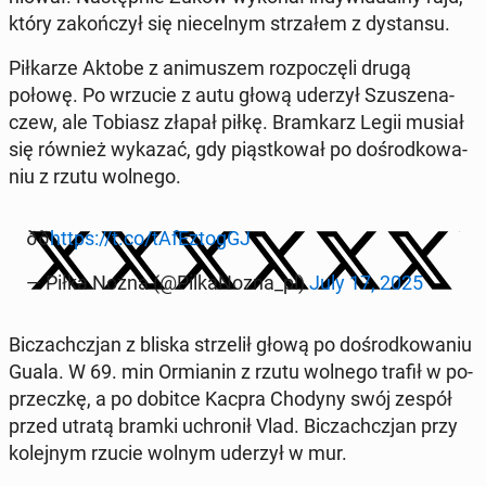
który za­koń­czył się nie­cel­nym strza­łem z dy­stan­su.
Pił­ka­rze Aktobe z ani­mu­szem roz­po­czę­li drugą
połowę. Po wrzucie z autu głową uderzył Szu­sze­na­
czew, ale Tobiasz złapał piłkę. Bram­karz Legii musiał
się również wykazać, gdy piąst­ko­wał po do­środ­ko­wa­
niu z rzutu wolnego.
ðð
https://t.co/tA­fEz­togGJ
— Piłka Nożna (@Pil­ka­No­zna_pl)
July 17, 2025
Bi­czach­czjan z bliska strze­lił głową po do­środ­ko­wa­niu
Guala. W 69. min Or­mia­nin z rzutu wolnego trafił w po­
przecz­kę, a po dobitce Kacpra Chodyny swój zespół
przed utratą bramki uchro­nił Vlad. Bi­czach­czjan przy
ko­lej­nym rzucie wolnym uderzył w mur.