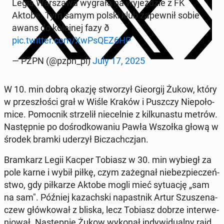
Legia War­sza­wa wygrała na wy­jeź­dzie z FK
Aktobe. Tym samym polski klub za­pew­nił sobie
awans do ko­lej­nej fazy ð
pic.twitter.com/XwPsQEZ6HP
— PZPN (@pzpn_pl)
July 17, 2025
W 10. min dobrą okazję stwo­rzył Gie­or­gij Żukow, który
w prze­szło­ści grał w Wiśle Kraków i Puszczy Nie­po­ło­
mi­ce. Po­moc­nik strze­lił nie­cel­nie z kil­ku­na­stu metrów.
Na­stęp­nie po do­środ­ko­wa­niu Pawła Wszołka głową w
środek bramki uderzył Bi­czach­czjan.
Bram­karz Legii Kacper Tobiasz w 30. min wybiegł za
pole karne i wybił piłkę, czym za­że­gnał nie­bez­pie­czeń­
stwo, gdy pił­ka­rze Aktobe mogli mieć sy­tu­ację „sam
na sam". Później ka­zach­ski na­past­nik Artur Szu­sze­na­
czew głów­ko­wał z bliska, lecz Tobiasz dobrze in­ter­we­
nio­wał. Na­stęp­nie Żukow wykonał in­dy­wi­du­al­ny rajd,