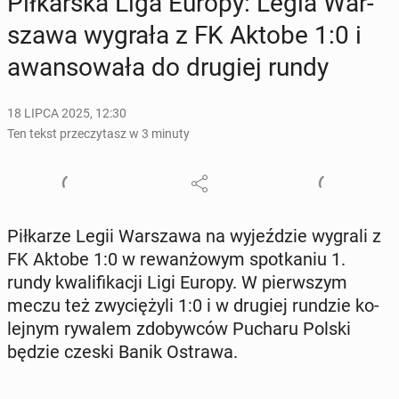
Pił­kar­ska Liga Europy: Legia War­
sza­wa wygrała z FK Aktobe 1:0 i
awan­so­wa­ła do drugiej rundy
18 LIPCA 2025, 12:30
Ten tekst przeczytasz w 3 minuty
Pił­ka­rze Legii War­sza­wa na wy­jeź­dzie wygrali z
FK Aktobe 1:0 w re­wan­żo­wym spo­tka­niu 1.
rundy kwa­li­fi­ka­cji Ligi Europy. W pierw­szym
meczu też zwy­cię­ży­li 1:0 i w drugiej rundzie ko­
lej­nym rywalem zdo­byw­ców Pucharu Polski
będzie czeski Banik Ostrawa.