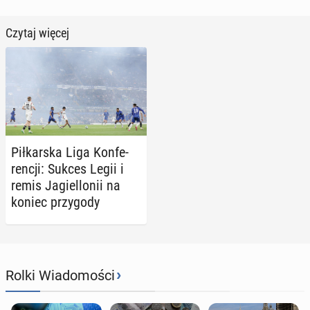
Czytaj więcej
Pił­kar­ska Liga Kon­fe­
ren­cji: Sukces Legii i
remis Ja­giel­lo­nii na
koniec przy­go­dy
›
Rolki Wiadomości