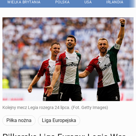
WIELKA BRYTANIA
POLSKA
USA
IRLANDIA
Kolejny mecz Legia rozegra 24 lipca. (Fot. Getty Images)
Piłka nożna
Liga Europejska