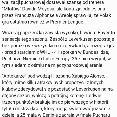
wa­li­za­cji pu­cha­ro­wej do­sta­wał szansę od trenera
"Młotów" Davida Moyesa, ale kon­tu­zja od­nie­sio­na
przez Fran­cu­za Al­phon­se­'a Areolę spra­wi­ła, że Polak
gra ostat­nio również w Premier League.
Wczoraj po­przecz­ka zawisła wysoko, bowiem Bayer to
sen­sa­cja tego sezonu. Zespół z Le­ver­ku­sen po­zo­sta­je
bez porażki we wszyst­kich roz­gryw­kach, a ro­ze­grał już
- przed star­ciem z WHU - 41 spotkań w Bun­de­sli­dze,
Pu­cha­rze Niemiec i Lidze Europy. 36 z nich wygrał, w
tym siedem z ośmiu na mię­dzy­na­ro­do­wej arenie.
"Ap­te­ka­rze" pod wodzą Hisz­pa­na Xabiego Alonso,
który mimo kilku atrak­cyj­nych pro­po­zy­cji z innych
klubów zde­cy­do­wał się po­zo­stać w Le­ver­ku­sen na na­
stęp­ny sezon, walczą o po­trój­ną koronę. Ledwie
trzech punktów brakuje im do pierw­sze­go w hi­sto­rii
tytułu mistrza kraju, który mogą świę­to­wać już w nie­
dzie­lę, a 25 maja w Ber­li­nie zagrają w finale Pucharu