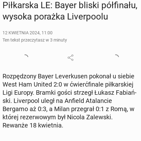
Pił­kar­ska LE: Bayer bliski pół­fi­na­łu,
wysoka porażka Li­ver­po­olu
12 KWIETNIA 2024, 11:00
Ten tekst przeczytasz w 3 minuty
Roz­pę­dzo­ny Bayer Le­ver­ku­sen pokonał u siebie
West Ham United 2:0 w ćwierć­fi­na­le pił­kar­skiej
Ligi Europy. Bramki gości strzegł Łukasz Fa­biań­
ski. Li­ver­po­ol uległ na Anfield Ata­lan­cie
Bergamo aż 0:3, a Milan prze­grał 0:1 z Romą, w
której re­zer­wo­wym był Nicola Za­lew­ski.
Rewanże 18 kwiet­nia.