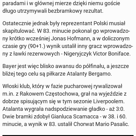
pa­ra­da­mi i w głównej mierze dzięki niemu goście
długo utrzy­my­wa­li bez­bram­ko­wy re­zul­tat.
Osta­tecz­nie jednak były re­pre­zen­tant Polski musiał
ska­pi­tu­lo­wać. W 83. minucie pokonał go wpro­wa­dzo­
ny krótko wcze­śniej Jonas Hofmann, a w do­li­czo­nym
czasie gry (90+1.) wynik ustalił inny gracz wpro­wa­dzo­
ny z ławki re­zer­wo­wych - Ni­ge­ryj­czyk Victor Bo­ni­fa­ce.
Bayer jest więc blisko awansu do pół­fi­na­łu, a jeszcze
bliżej tego celu są pił­ka­rze Ata­lan­ty Bergamo.
Włoski klub, który w fazie pu­cha­ro­wej ry­wa­li­zo­wał
m.in. z Rakowem Czę­sto­cho­wa, grał na wy­jeź­dzie z
dobrze spi­su­ją­cym się w tym sezonie Li­ver­po­olem.
Ata­lan­ta wygrała nad­spo­dzie­wa­nie gładko - aż 3:0.
Dwie bramki zdobył Gian­lu­ca Sca­mac­ca - w 38. i 60.
minucie, a wynik w 83. ustalił Chorwat Mario Pasalic.