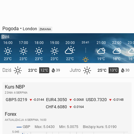
Pogoda
•
London
ZMIANA
Dziś
16:00
17:00
18:00
19:00
20:00
20:41
21:00
22:00
23:
23°C
23°C
23°C
23°C
22°C
19°C
18°C
16
Dziś
Jutro
23°C
25°C
12°C
13°C
39
30
Kurs NBP
Z DNIA: 6 SIERPNIA
5.0219
4.3050
3.7320
GBP
EUR
USD
-0.0144
-0.0068
-0.0148
4.6080
CHF
-0.0164
Forex
AKTUALIZACJA:
6 SIERPNIA, 16:00