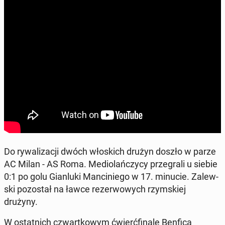
Do ry­wa­li­za­cji dwóch wło­skich drużyn doszło w parze
AC Milan - AS Roma. Me­dio­lań­czy­cy prze­gra­li u siebie
0:1 po golu Gian­lu­ki Man­ci­nie­go w 17. minucie. Za­lew­
ski po­zo­stał na ławce re­zer­wo­wych rzym­skiej
drużyny.
W ostat­nich czwart­ko­wym ćwierć­fi­na­le Benfica