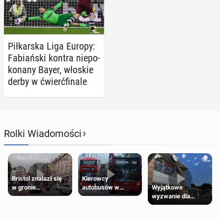
Pił­kar­ska Liga Europy:
Fa­biań­ski kontra nie­po­
ko­na­ny Bayer, włoskie
derby w ćwierć­fi­na­le
›
Rolki Wiadomości
Bristol znalazł się
Kierowcy
Wyjątkowe
w gronie
autobusów w
wyzwanie dla
najlepszych
Londynie
posiadaczy kart
kierunków podróży
zapowiadają strajki
Tesco Clubcard!
na świecie