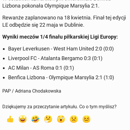
Lizbona po­ko­na­ła Olym­pi­que Mar­sy­lia 2:1.
Rewanże za­pla­no­wa­no na 18 kwiet­nia. Finał tej edycji
LE od­bę­dzie się 22 maja w Du­bli­nie.
Wyniki meczów 1/4 finału pił­kar­skiej Ligi Europy:
Bayer Le­ver­ku­sen - West Ham United 2:0 (0:0)
Li­ver­po­ol FC - Ata­lan­ta Bergamo 0:3 (0:1)
AC Milan - AS Roma 0:1 (0:1)
Benfica Lizbona - Olym­pi­que Mar­sy­lia 2:1 (1:0)
PAP / Adriana Chodakowska
Dziękujemy za przeczytanie artykułu. Co o tym myślisz?