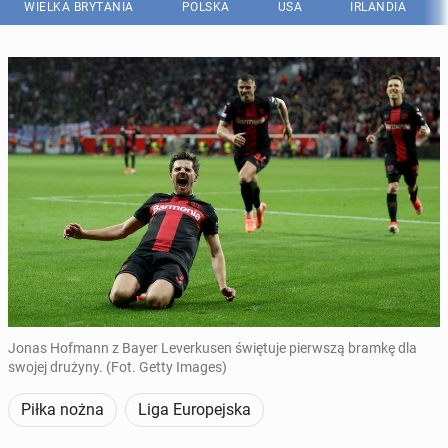
WIELKA BRYTANIA
POLSKA
USA
IRLANDIA
Jonas Hofmann z Bayer Leverkusen świętuje pierwszą bramkę dla
swojej drużyny. (Fot. Getty Images)
Piłka nożna
Liga Europejska