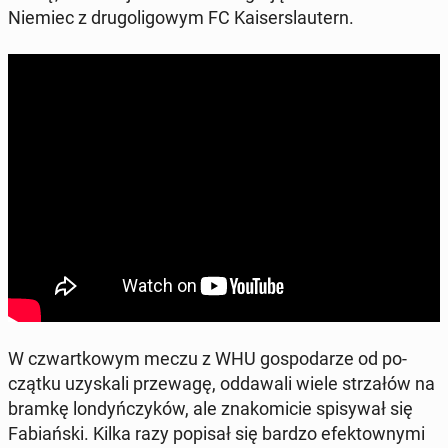
Niemiec z dru­go­li­go­wym FC Ka­iser­slau­tern.
W czwart­ko­wym meczu z WHU go­spo­da­rze od po­
cząt­ku uzy­ska­li prze­wa­gę, od­da­wa­li wiele strza­łów na
bramkę lon­dyń­czy­ków, ale zna­ko­mi­cie spi­sy­wał się
Fa­biań­ski. Kilka razy popisał się bardzo efek­tow­ny­mi