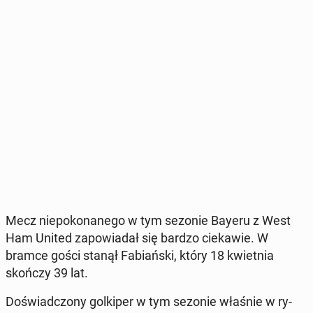
Mecz nie­po­ko­na­ne­go w tym sezonie Bayeru z West
Ham United za­po­wia­dał się bardzo cie­ka­wie. W
bramce gości stanął Fa­biań­ski, który 18 kwiet­nia
skończy 39 lat.
Do­świad­czo­ny gol­ki­per w tym sezonie właśnie w ry­