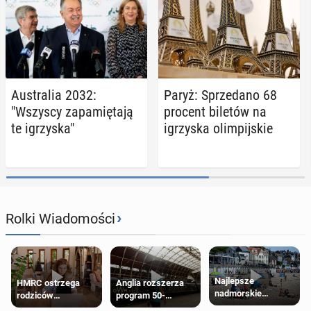
Au­stra­lia 2032:
Paryż: Sprze­da­no 68
"Wszyscy za­pa­mię­ta­ją
procent biletów na
te igrzy­ska"
igrzy­ska olim­pij­skie
›
Rolki Wiadomości
Najlepsze
HMRC ostrzega
Anglia rozszerza
nadmorskie
rodziców
program 50-
miasteczko blisko
pobierających Child
procentowych