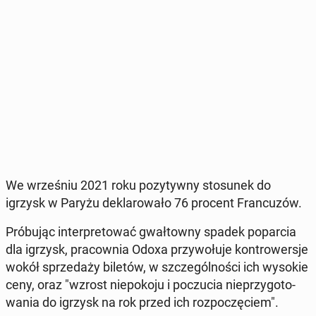
We wrze­śniu 2021 roku po­zy­tyw­ny sto­su­nek do
igrzysk w Paryżu de­kla­ro­wa­ło 76 procent Fran­cu­zów.
Pró­bu­jąc in­ter­pre­to­wać gwał­tow­ny spadek po­par­cia
dla igrzysk, pra­cow­nia Odoxa przy­wo­łu­je kon­tro­wer­sje
wokół sprze­da­ży biletów, w szcze­gól­no­ści ich wysokie
ceny, oraz "wzrost nie­po­ko­ju i po­czu­cia nie­przy­go­to­
wa­nia do igrzysk na rok przed ich roz­po­czę­ciem".