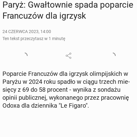
Paryż: Gwał­tow­nie spada po­par­cie
Fran­cu­zów dla igrzysk
24 CZERWCA 2023, 14:00
Ten tekst przeczytasz w 1 minutę
Po­par­cie Fran­cu­zów dla igrzysk olim­pij­skich w
Paryżu w 2024 roku spadło w ciągu trzech mie­
się­cy z 69 do 58 procent - wynika z sondażu
opinii pu­blicz­nej, wy­ko­na­ne­go przez pra­cow­nię
Odoxa dla dzien­ni­ka "Le Figaro".