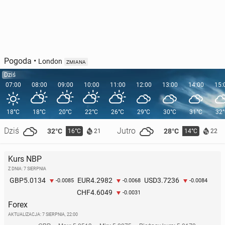
Pogoda
•
London
ZMIANA
Dziś
07:00
08:00
09:00
10:00
11:00
12:00
13:00
14:00
15:
18°C
18°C
20°C
22°C
26°C
29°C
30°C
31°C
32
Dziś
Jutro
32°C
28°C
16°C
14°C
21
22
Kurs NBP
Z DNIA: 7 SIERPNIA
5.0134
4.2982
3.7236
GBP
EUR
USD
-0.0085
-0.0068
-0.0084
4.6049
CHF
-0.0031
Forex
AKTUALIZACJA:
7 SIERPNIA, 22:00