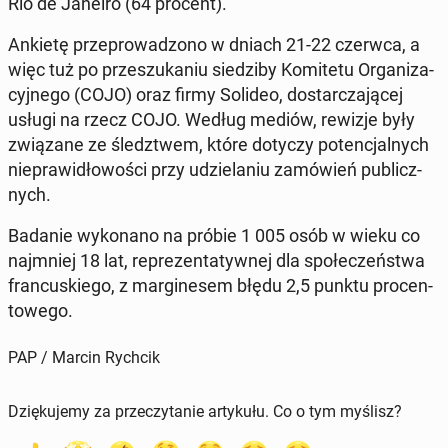
Rio de Janeiro (64 procent).
Ankietę prze­pro­wa­dzo­no w dniach 21-22 czerwca, a
więc tuż po prze­szu­ka­niu sie­dzi­by Ko­mi­te­tu Or­ga­ni­za­
cyj­ne­go (COJO) oraz firmy Solideo, do­star­cza­ją­cej
usługi na rzecz COJO. Według mediów, rewizje były
zwią­za­ne ze śledz­twem, które dotyczy po­ten­cjal­nych
nie­pra­wi­dło­wo­ści przy udzie­la­niu za­mó­wień pu­blicz­
nych.
Badanie wy­ko­na­no na próbie 1 005 osób w wieku co
naj­mniej 18 lat, re­pre­zen­ta­tyw­nej dla spo­łe­czeń­stwa
fran­cu­skie­go, z mar­gi­ne­sem błędu 2,5 punktu pro­cen­
to­we­go.
PAP / Marcin Rychcik
Dziękujemy za przeczytanie artykułu. Co o tym myślisz?