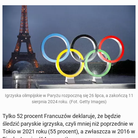
Igrzy­ska olim­pij­skie w Paryżu roz­pocz­ną się 26 lipca, a za­koń­czą 11
sierp­nia 2024 roku. (Fot. Getty Images)
Tylko 52 procent Fran­cu­zów de­kla­ru­je, że będzie
śledzić pa­ry­skie igrzy­ska, czyli mniej niż po­przed­nie w
Tokio w 2021 roku (55 procent), a zwłasz­cza w 2016 w