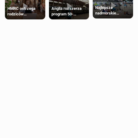
Najlepsze
HMRC ostrzega
Anglia rozszerza
nadmorskie
rodziców
program 50-
miasteczko blisko
pobierających Child
procentowych
Londynu
Benefit. Mogą być
zniżek kolejowych
zobowiązani do
na 18-latków
zwrotu zasiłku