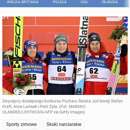
WIELKA BRYTANIA
POLSKA
USA
IRLANDIA
Zwycięzcy dzisiejszego konkursu Pucharu Świata: (od lewej) Stefan
Kraft, Anze Lanisek i Piotr Żyła. (Fot. MARKKU
ULANDER/LEHTIKUVA/AFP via Getty Images)
Sporty zimowe
Skoki narciarskie