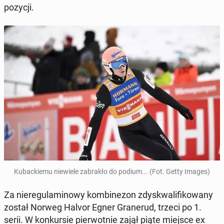
pozycji.
Ku­bac­kie­mu nie­wie­le za­bra­kło do podium... (Fot. Getty Images)
Za nie­re­gu­la­mi­no­wy kom­bi­ne­zon zdys­kwa­li­fi­ko­wa­ny
został Norweg Halvor Egner Gra­ne­rud, trzeci po 1.
serii. W kon­kur­sie pier­wot­nie zajął piąte miejsce ex