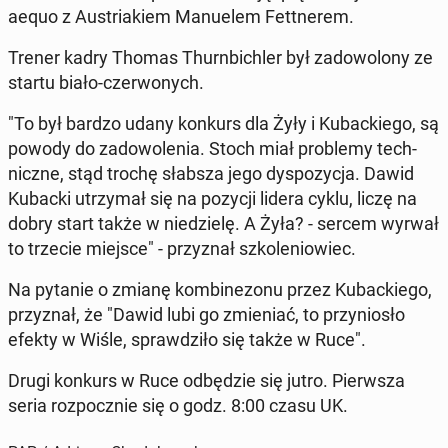
aequo z Au­stria­kiem Ma­nu­elem Fet­t­ne­rem.
Trener kadry Thomas Thurn­bi­chler był za­do­wo­lo­ny ze
startu biało-czer­wo­nych.
"To był bardzo udany konkurs dla Żyły i Ku­bac­kie­go, są
powody do za­do­wo­le­nia. Stoch miał pro­ble­my tech­
nicz­ne, stąd trochę słabsza jego dys­po­zy­cja. Dawid
Kubacki utrzy­mał się na pozycji lidera cyklu, liczę na
dobry start także w nie­dzie­lę. A Żyła? - sercem wyrwał
to trzecie miejsce" - przy­znał szko­le­nio­wiec.
Na pytanie o zmianę kom­bi­ne­zo­nu przez Ku­bac­kie­go,
przy­znał, że "Dawid lubi go zmie­niać, to przy­nio­sło
efekty w Wiśle, spraw­dzi­ło się także w Ruce".
Drugi konkurs w Ruce od­bę­dzie się jutro. Pierw­sza
seria roz­pocz­nie się o godz. 8:00 czasu UK.