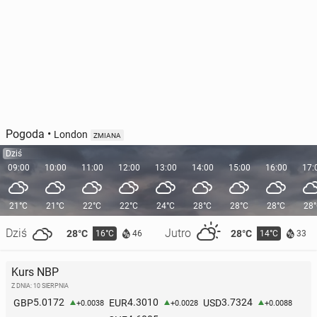
Pogoda
•
London
ZMIANA
Dziś
09:00
10:00
11:00
12:00
13:00
14:00
15:00
16:00
17:
21°C
21°C
22°C
22°C
24°C
28°C
28°C
28°C
28
Dziś
Jutro
28°C
28°C
16°C
14°C
46
33
Kurs NBP
Z DNIA: 10 SIERPNIA
5.0172
4.3010
3.7324
GBP
EUR
USD
+0.0038
+0.0028
+0.0088