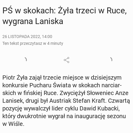
PŚ w skokach: Żyła trzeci w Ruce,
wygrana Laniska
26 LISTOPADA 2022, 14:00
Ten tekst przeczytasz w 4 minuty
Piotr Żyła zajął trzecie miejsce w dzi­siej­szym
kon­kur­sie Pucharu Świata w skokach nar­ciar­
skich w fiń­skiej Ruce. Zwy­cię­żył Sło­we­niec Anze
Lanisek, drugi był Au­striak Stefan Kraft. Czwartą
pozycję wy­wal­czył lider cyklu Dawid Kubacki,
który dwu­krot­nie wygrał na in­au­gu­ra­cję sezonu
w Wiśle.