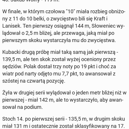
W finale, w którym czołowa "10" miała rozbieg ob­ni­żo­
ny z 11 do 10 belki, o zwy­cię­stwo bili się Kraft i
Lanisek. Ten pierw­szy osią­gnął 144 m, Sło­we­niec wy­
lą­do­wał o 2,5 m bliżej, ale prze­wa­ga, jaką miał po
pierw­szym skoku wy­star­czy­ła mu do zwy­cię­stwa.
Kubacki drugą próbę miał taką samą jak pierw­szą -
139,5 m, ale ten skok został wyżej oce­nio­ny przez
sędziów. Polak dostał trzy noty po 19 pkt i choć za
wiatr pod narty odjęto mu 7,7 pkt, to awan­so­wał z
szóstej na czwartą pozycję.
Żyła w drugiej serii wy­lą­do­wał o jeden metr bliżej niż w
pierw­szej - miał 142 m, ale to wy­star­czy­ło, aby awan­
so­wał na podium.
Stoch 14. po pierw­szej serii - 135,5 m, w drugim skoku
miał 131 m i osta­tecz­nie został skla­sy­fi­ko­wa­ny na 17.