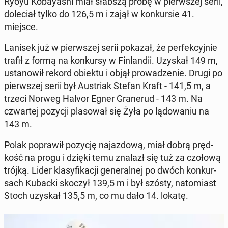
Ryoyu Ko­bay­ashi miał słabszą próbę w pierw­szej serii,
do­le­ciał tylko do 126,5 m i zajął w kon­kur­sie 41.
miejsce.
Lanisek już w pierw­szej serii pokazał, że per­fek­cyj­nie
trafił z formą na kon­kur­sy w Fin­lan­dii. Uzyskał 149 m,
usta­no­wił rekord obiektu i objął pro­wa­dze­nie. Drugi po
pierw­szej serii był Au­striak Stefan Kraft - 141,5 m, a
trzeci Norweg Halvor Egner Gra­ne­rud - 143 m. Na
czwar­tej pozycji pla­so­wał się Żyła po lą­do­wa­niu na
143 m.
Polak po­pra­wił pozycję na­jaz­do­wą, miał dobrą pręd­
kość na progu i dzięki temu znalazł się tuż za czołową
trójką. Lider kla­sy­fi­ka­cji ge­ne­ral­nej po dwóch kon­kur­
sach Kubacki skoczył 139,5 m i był szósty, na­to­miast
Stoch uzyskał 135,5 m, co mu dało 14. lokatę.