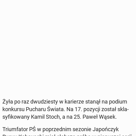
Żyła po raz dwu­dzie­sty w ka­rie­rze stanął na podium
kon­kur­su Pucharu Świata. Na 17. pozycji został skla­
sy­fi­ko­wa­ny Kamil Stoch, a na 25. Paweł Wąsek.
Trium­fa­tor PŚ w po­przed­nim sezonie Ja­poń­czyk