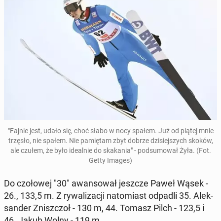
"Fajnie jest, udało się, choć słabo w nocy spałem. Już od piątej mnie
trzęsło, nie spałem. Nie pa­mię­tam zbyt dobrze dzi­siej­szych skoków,
ale czułem, że było ide­al­nie do ska­ka­nia" - pod­su­mo­wał Żyła. (Fot.
Getty Images)
Do czo­ło­wej "30" awan­so­wał jeszcze Paweł Wąsek -
26., 133,5 m. Z ry­wa­li­za­cji na­to­miast odpadli 35. Alek­
san­der Znisz­czoł - 130 m, 44. Tomasz Pilch - 123,5 i
46. Jakub Wolny - 119 m.