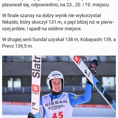
pla­so­wa­li się, od­po­wied­nio, na 23., 20. i 19. miejscu.
W finale szansy na dobry wynik nie wy­ko­rzy­stał
Nikaido, który skoczył 131 m, o pięć bliżej niż w pierw­
szej próbie, i spadł na siódme miejsce.
W drugiej serii Sundal uzyskał 138 m, Ko­bay­ashi 139, a
Prevc 139,5 m.