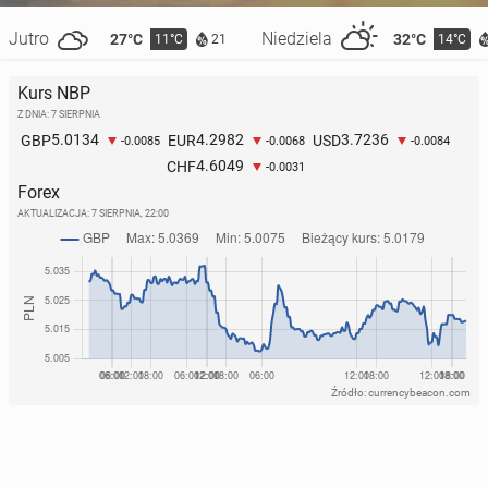
Jutro
Niedziela
27°C
32°C
11°C
14°C
21
Kurs NBP
Z DNIA: 7 SIERPNIA
5.0134
4.2982
3.7236
GBP
EUR
USD
-0.0085
-0.0068
-0.0084
4.6049
CHF
-0.0031
Forex
AKTUALIZACJA:
7 SIERPNIA, 22:00
Źródło: currencybeacon.com