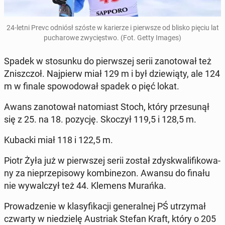
24-letni Prevc odniósł szóste w ka­rie­rze i pierw­sze od blisko pięciu lat
pu­cha­ro­we zwy­cię­stwo. (Fot. Getty Images)
Spadek w sto­sun­ku do pierw­szej serii za­no­to­wał też
Znisz­czoł. Naj­pierw miał 129 m i był dzie­wią­ty, ale 124
m w finale spo­wo­do­wał spadek o pięć lokat.
Awans za­no­to­wał na­to­miast Stoch, który prze­su­nął
się z 25. na 18. pozycję. Skoczył 119,5 i 128,5 m.
Kubacki miał 118 i 122,5 m.
Piotr Żyła już w pierw­szej serii został zdys­kwa­li­fi­ko­wa­
ny za nie­prze­pi­so­wy kom­bi­ne­zon. Awansu do finału
nie wy­wal­czył też 44. Klemens Murańka.
Pro­wa­dze­nie w kla­sy­fi­ka­cji ge­ne­ral­nej PŚ utrzy­mał
czwarty w nie­dzie­lę Au­striak Stefan Kraft, który o 205