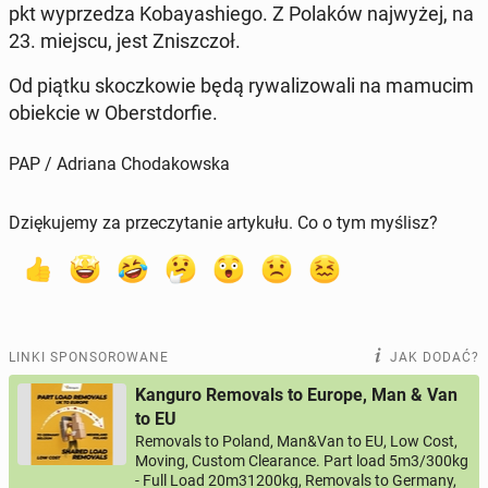
pkt wy­prze­dza Ko­bay­ashie­go. Z Polaków naj­wy­żej, na
23. miejscu, jest Znisz­czoł.
Od piątku skocz­ko­wie będą ry­wa­li­zo­wa­li na mamucim
obiek­cie w Obe­rst­dor­fie.
PAP / Adriana Chodakowska
Dziękujemy za przeczytanie artykułu. Co o tym myślisz?
LINKI SPONSOROWANE
JAK DODAĆ?
Kanguro Removals to Europe, Man & Van
to EU
Removals to Poland, Man&Van to EU, Low Cost,
Moving, Custom Clearance. Part load 5m3/300kg
- Full Load 20m31200kg, Removals to Germany,