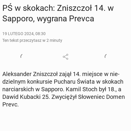
PŚ w skokach: Znisz­czoł 14. w
Sapporo, wygrana Prevca
19 LUTEGO 2024, 08:30
Ten tekst przeczytasz w 2 minuty
Alek­san­der Znisz­czoł zajął 14. miejsce w nie­
dziel­nym kon­kur­sie Pucharu Świata w skokach
nar­ciar­skich w Sapporo. Kamil Stoch był 18., a
Dawid Kubacki 25. Zwy­cię­żył Sło­we­niec Domen
Prevc.