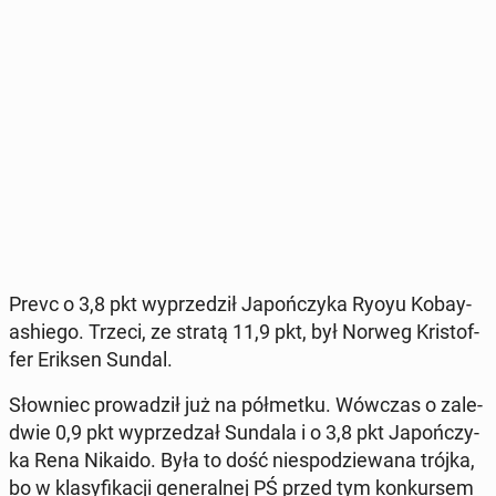
Prevc o 3,8 pkt wy­prze­dził Ja­poń­czy­ka Ryoyu Ko­bay­
ashie­go. Trzeci, ze stratą 11,9 pkt, był Norweg Kri­stof­
fer Eriksen Sundal.
Słow­niec pro­wa­dził już na pół­met­ku. Wówczas o za­le­
d­wie 0,9 pkt wy­prze­dzał Sundala i o 3,8 pkt Ja­poń­czy­
ka Rena Nikaido. Była to dość nie­spo­dzie­wa­na trójka,
bo w kla­sy­fi­ka­cji ge­ne­ral­nej PŚ przed tym kon­kur­sem