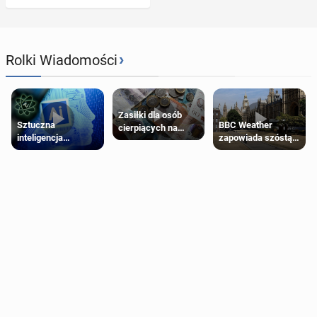
›
Rolki Wiadomości
Zasiłki dla osób
Sztuczna
BBC Weather
cierpiących na
inteligencja
zapowiada szóstą
schorzenia
próbowała oszukać
falę upałów w
psychiczne
człowieka
Londynie