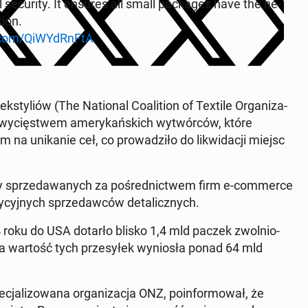
se­cu­ri­ty. It ensures all small pac­ka­ges have the ne­
tion.
.com/Qi­WYdRn­FtA
­sty­liów (The Na­tio­nal Co­ali­tion of Textile Or­ga­ni­za­
zwy­cię­stwem ame­ry­kań­skich wy­twór­ców, które
na uni­ka­nie ceł, co pro­wa­dzi­ło do li­kwi­da­cji miejsc
ry sprze­da­wa­nych za po­śred­nic­twem firm e-com­mer­ce
­cyj­nych sprze­daw­ców de­ta­licz­nych.
 roku do USA dotarło blisko 1,4 mld paczek zwol­nio­
 wartość tych prze­sy­łek wy­nio­sła ponad 64 mld
­li­zo­wa­na or­ga­ni­za­cja ONZ, po­in­for­mo­wał, że