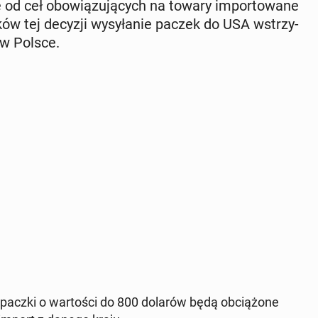
d ceł obo­wią­zu­ją­cych na towary im­por­to­wa­ne
ków tej decyzji wy­sy­ła­nie paczek do USA wstrzy­
 w Polsce.
paczki o war­to­ści do 800 dolarów będą ob­cią­żo­ne