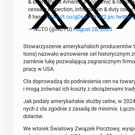
& streng­thens America’s eco­no­mic & na­tio­nal 
ces­sa­ry in­spec­tion, in­for­ma­tion & duty col­lec­
ð here:
https://t.co/gDiuk7HHW2
pic.twitter
— NCTO (@NCTO)
August 28, 2025
Sto­wa­rzy­sze­nie ame­ry­kań­skich pro­du­cen­tów tek
tions) nazwało wzno­wie­nie ceł hi­sto­rycz­nym 
zamknie lukę po­zwa­la­ją­cą za­gra­nicz­nym firmom 
pracy w USA.
Cła do­pro­wa­dzą do pod­nie­sie­nia cen na towa
i mogą zrównać ich koszty z ob­cią­że­nia­mi tra­dy
Jak podały ame­ry­kań­skie służby celne, w 2024
nych z cła zgodnie z zasadą de minimis. Łączna
dolarów.
We wtorek Świa­to­wy Związek Pocz­to­wy, wy­spe­cja