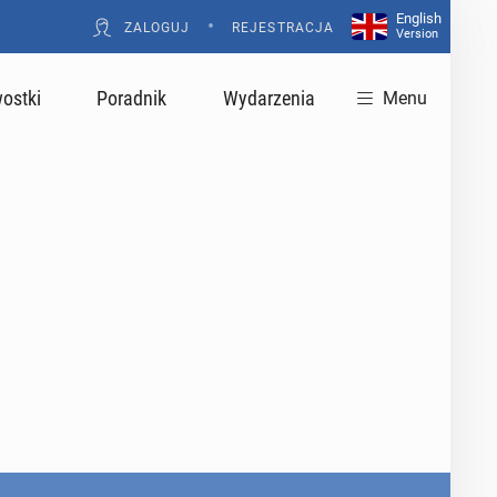
English
•
ZALOGUJ
REJESTRACJA
Version
ostki
Poradnik
Wydarzenia
Menu