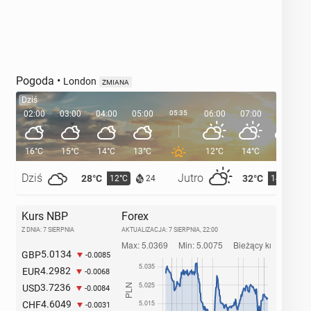
Pogoda
•
London
ZMIANA
Dziś
02:00
03:00
04:00
05:00
05:35
06:00
07:00
08:00
16°C
15°C
14°C
13°C
12°C
14°C
17°C
Dziś
Jutro
28°C
32°C
12°C
14°C
24
Kurs NBP
Forex
Z DNIA: 7 SIERPNIA
AKTUALIZACJA:
7 SIERPNIA, 22:00
5.0134
GBP
-0.0085
4.2982
EUR
-0.0068
3.7236
USD
-0.0084
4.6049
CHF
-0.0031