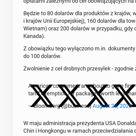
opła­ta­mi za­leż­ny­mi od ceł obo­wią­zu­ją­cych n
Będzie to 80 dolarów dla pro­duk­tów z krajów, w 
i krajów Unii Eu­ro­pej­skiej), 160 dolarów dla to
Wietnam) oraz 200 dolarów w przy­pad­ku, gdy cł
Kanada).
Z obo­wiąz­ku tego wy­łą­czo­no m.in. do­ku­men­ty 
do 100 dolarów.
Zwol­nie­nie z ceł drob­nych prze­sy­łek - zgodnie
Ame­ri­can con­su­mers are about to get a first
tariff exemp­tion for pac­ka­ges worth less t
— Blo­om­berg (@bu­si­ness)
August 28, 2025
W maju ad­mi­ni­stra­cja pre­zy­den­ta USA Donalda
Chin i Hong­kon­gu w ramach prze­ciw­dzia­ła­nia d