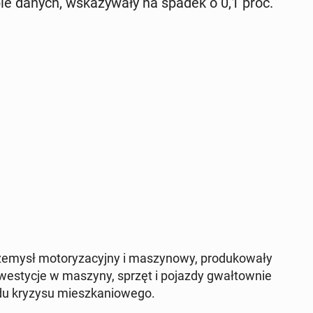
czbie danych, wska­zy­wa­ły na spadek o 0,1 proc.
­mysł mo­to­ry­za­cyj­ny i ma­szy­no­wy, pro­du­ko­wa­ły
­we­sty­cje w maszyny, sprzęt i pojazdy gwał­tow­nie
du kryzysu miesz­ka­nio­we­go.