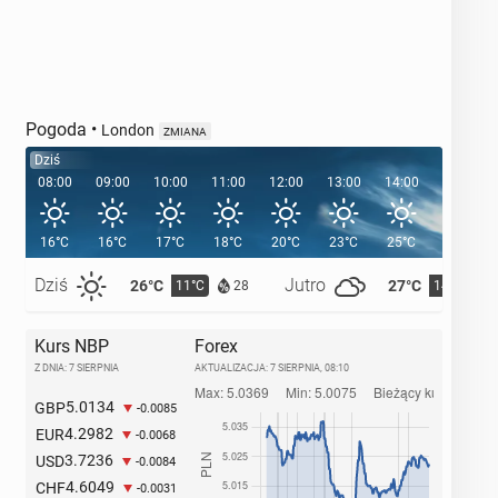
Pogoda
•
London
ZMIANA
Dziś
08:00
09:00
10:00
11:00
12:00
13:00
14:00
15:00
16°C
16°C
17°C
18°C
20°C
23°C
25°C
26°C
Dziś
Jutro
26°C
27°C
11°C
14°C
28
Kurs NBP
Forex
Z DNIA: 7 SIERPNIA
AKTUALIZACJA:
7 SIERPNIA, 08:10
5.0134
GBP
-0.0085
4.2982
EUR
-0.0068
3.7236
USD
-0.0084
4.6049
CHF
-0.0031