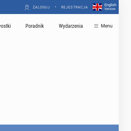
English
•
ZALOGUJ
REJESTRACJA
Version
ostki
Poradnik
Wydarzenia
Menu