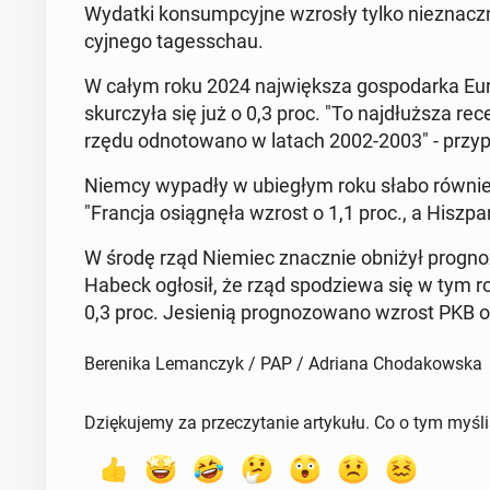
Wydatki kon­sump­cyj­ne wzrosły tylko nie­znacz­nie 
cyj­ne­go ta­ges­schau.
W całym roku 2024 naj­więk­sza go­spo­dar­ka Euro
skur­czy­ła się już o 0,3 proc. "To naj­dłuż­sza r
rzędu od­no­to­wa­no w latach 2002-2003" - przy­p
Niemcy wypadły w ubie­głym roku słabo również 
"Francja osią­gnę­ła wzrost o 1,1 proc., a Hisz­pa­n
W środę rząd Niemiec znacz­nie obniżył pro­gno­z
Habeck ogłosił, że rząd spo­dzie­wa się w tym rok
0,3 proc. Je­sie­nią pro­gno­zo­wa­no wzrost PKB o
Berenika Lemanczyk / PAP / Adriana Chodakowska
Dziękujemy za przeczytanie artykułu. Co o tym myśl