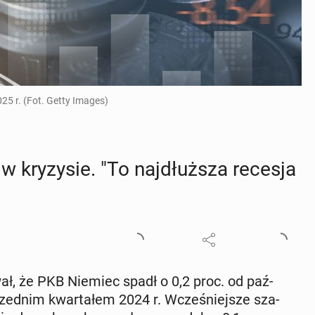
5 r. (Fot. Getty Images)
w kry­zy­sie. "To naj­dłuż­sza recesja
mo­wał, że PKB Niemiec spadł o 0,2 proc. od paź­
przed­nim kwar­ta­łem 2024 r. Wcze­śniej­sze sza­