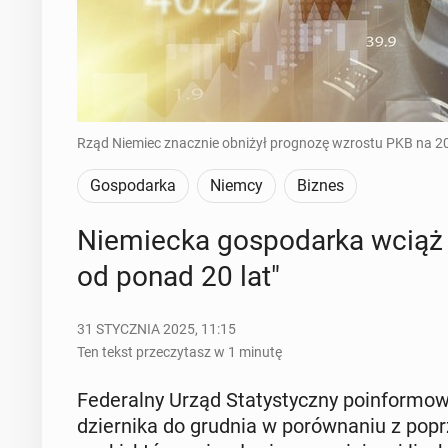
Rząd Niemiec znacznie obniżył prognozę wzrostu PKB na 202
Gospodarka
Niemcy
Biznes
Nie­miec­ka go­spo­dar­ka wciąż 
od ponad 20 lat"
31 STYCZNIA 2025, 11:15
Ten tekst przeczytasz w 1 minutę
Fe­de­ral­ny Urząd Sta­ty­stycz­ny po­in­for­
dzier­ni­ka do grudnia w po­rów­na­niu z po­