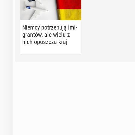
Niemcy po­trze­bu­ją imi­
gran­tów, ale wielu z
nich opusz­cza kraj