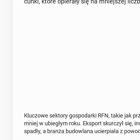
cun­ki, które opie­ra­ły się na mniej­szej li
Klu­czo­we sektory go­spo­dar­ki RFN, takie jak prze
mniej w ubie­głym roku. Eksport skur­czył się, in
spadły, a branża bu­dow­la­na ucier­pia­ła z powo