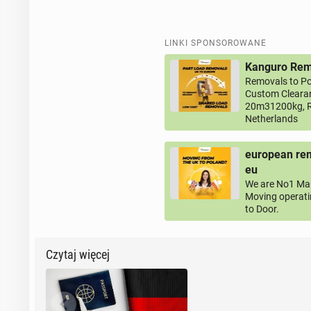
LINKI SPONSOROWANE
Kanguro Remo
Removals to Po
Custom Clearan
20m31200kg, R
Netherlands
european rem
eu
We are No1 Man
Moving operati
to Door.
Czytaj więcej