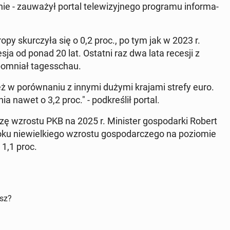
- za­uwa­żył portal te­le­wi­zyj­ne­go pro­gra­mu in­for­ma­
py skur­czy­ła się o 0,2 proc., po tym jak w 2023 r.
ecesja od ponad 20 lat. Ostatni raz dwa lata recesji z
o­mniał ta­ges­schau.
w po­rów­na­niu z innymi dużymi krajami strefy euro.
ia nawet o 3,2 proc." - pod­kre­ślił portal.
ę wzrostu PKB na 2025 r. Mi­ni­ster go­spo­dar­ki Robert
u nie­wiel­kie­go wzrostu go­spo­dar­cze­go na po­zio­mie
 1,1 proc.
isz?