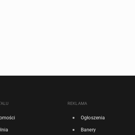
TALU
REKLAMA
omości
Ogłoszenia
lnia
Banery