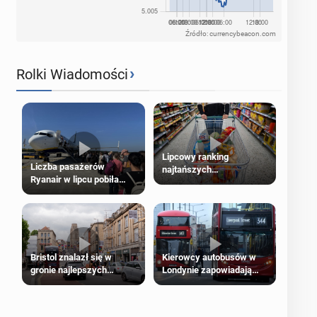
Źródło: currencybeacon.com
›
Rolki Wiadomości
Lipcowy ranking
Liczba pasażerów
najtańszych
Ryanair w lipcu pobiła
supermarketów
rekord
Bristol znalazł się w
Kierowcy autobusów w
gronie najlepszych
Londynie zapowiadają
kierunków podróży na
strajki
świecie