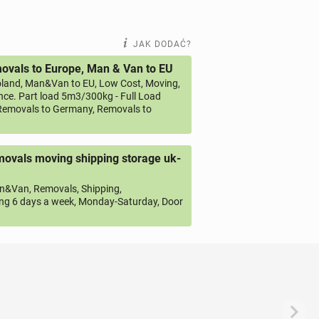
JAK DODAĆ?
vals to Europe, Man & Van to EU
land, Man&Van to EU, Low Cost, Moving,
ce. Part load 5m3/300kg - Full Load
emovals to Germany, Removals to
ovals moving shipping storage uk-
&Van, Removals, Shipping,
ng 6 days a week, Monday-Saturday, Door