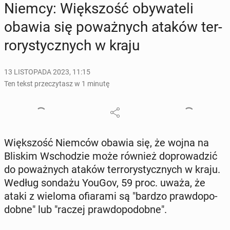
Niemcy: Więk­szość oby­wa­te­li
obawia się po­waż­nych ataków ter­
ro­ry­stycz­nych w kraju
13 LISTOPADA 2023, 11:15
Ten tekst przeczytasz w 1 minutę
Więk­szość Niemców obawia się, że wojna na
Bliskim Wscho­dzie może również do­pro­wa­dzić
do po­waż­nych ataków ter­ro­ry­stycz­nych w kraju.
Według sondażu YouGov, 59 proc. uważa, że
ataki z wieloma ofia­ra­mi są "bardzo praw­do­po­
dob­ne" lub "raczej praw­do­po­dob­ne".