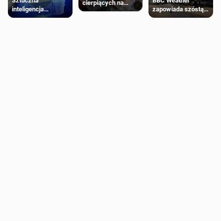
Sztuczna
BBC Weather
cierpiących na
inteligencja
zapowiada szóstą
schorzenia
próbowała oszukać
falę upałów w
psychiczne
człowieka
Londynie