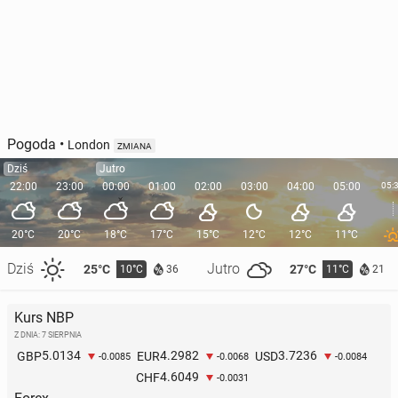
Pogoda
•
London
ZMIANA
Dziś
Jutro
22:00
23:00
00:00
01:00
02:00
03:00
04:00
05:00
05:
20°C
20°C
18°C
17°C
15°C
12°C
12°C
11°C
Dziś
Jutro
25°C
27°C
10°C
11°C
36
21
Kurs NBP
Z DNIA: 7 SIERPNIA
5.0134
4.2982
3.7236
GBP
EUR
USD
-0.0085
-0.0068
-0.0084
4.6049
CHF
-0.0031