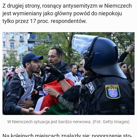
Z drugiej strony, rosnący an­ty­se­mi­tyzm w Niem­czech
jest wy­mie­nia­ny jako główny powód do nie­po­ko­ju
tylko przez 17 proc. re­spon­den­tów.
W Niem­czech sy­tu­acja jest bardzo nerwowa. (Fot. Getty Images)
Na ko­lej­nych miej­scach zna­la­zły się: po­gor­sze­nie sto­