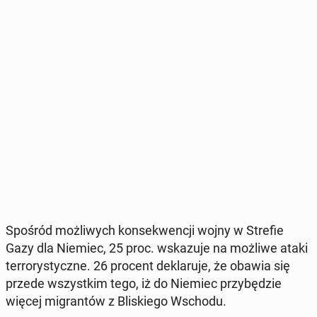
Spośród moż­li­wych kon­se­kwen­cji wojny w Strefie
Gazy dla Niemiec, 25 proc. wska­zu­je na możliwe ataki
ter­ro­ry­stycz­ne. 26 procent de­kla­ru­je, że obawia się
przede wszyst­kim tego, iż do Niemiec przy­bę­dzie
więcej mi­gran­tów z Bli­skie­go Wschodu.