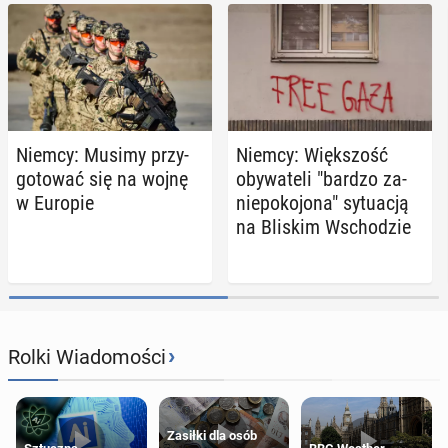
Niemcy: Musimy przy­
Niemcy: Więk­szość
go­to­wać się na wojnę
oby­wa­te­li "bardzo za­
w Europie
nie­po­ko­jo­na" sy­tu­acją
na Bliskim Wscho­dzie
›
Rolki Wiadomości
Zasiłki dla osób