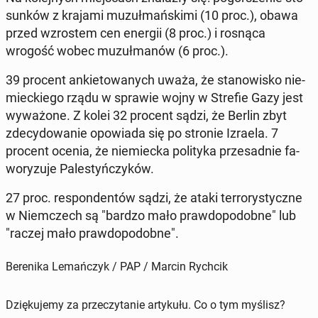
sun­ków z krajami mu­zuł­mań­ski­mi (10 proc.), obawa
przed wzro­stem cen energii (8 proc.) i rosnąca
wrogość wobec mu­zuł­ma­nów (6 proc.).
39 procent an­kie­to­wa­nych uważa, że sta­no­wi­sko nie­
miec­kie­go rządu w sprawie wojny w Strefie Gazy jest
wy­wa­żo­ne. Z kolei 32 procent sądzi, że Berlin zbyt
zde­cy­do­wa­nie opo­wia­da się po stronie Izraela. 7
procent ocenia, że nie­miec­ka po­li­ty­ka prze­sad­nie fa­
wo­ry­zu­je Pa­le­styń­czy­ków.
27 proc. re­spon­den­tów sądzi, że ataki ter­ro­ry­stycz­ne
w Niem­czech są "bardzo mało praw­do­po­dob­ne" lub
"raczej mało praw­do­po­dob­ne".
Berenika Lemańczyk / PAP / Marcin Rychcik
Dziękujemy za przeczytanie artykułu. Co o tym myślisz?