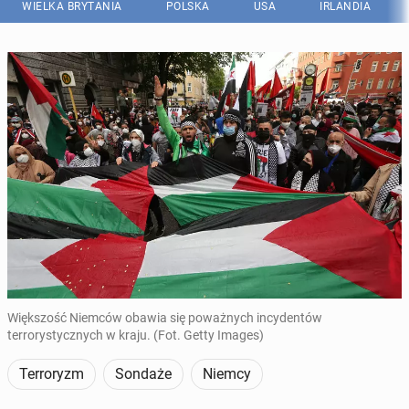
WIELKA BRYTANIA
POLSKA
USA
IRLANDIA
Większość Niemców obawia się poważnych incydentów
terrorystycznych w kraju. (Fot. Getty Images)
Terroryzm
Sondaże
Niemcy