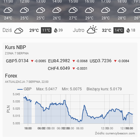
11:00
12:00
13:00
14:00
15:00
16:00
17:00
18:00
19:
24°C
25°C
25°C
26°C
27°C
29°C
28°C
28°C
26
Dziś
Jutro
29°C
32°C
11°C
14°C
39
18
Kurs NBP
Z DNIA: 7 SIERPNIA
5.0134
4.2982
3.7236
GBP
EUR
USD
-0.0085
-0.0068
-0.0084
4.6049
CHF
-0.0031
Forex
AKTUALIZACJA:
7 SIERPNIA, 22:00
Źródło: currencybeacon.com