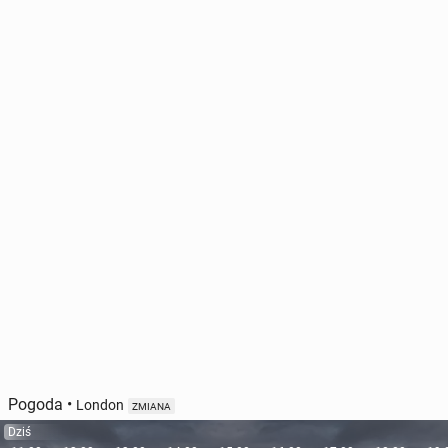
Pogoda
•
London
ZMIANA
Dziś