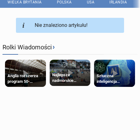
WIELKA BRYTANIA
POLSKA
USA
IRLANDIA
Nie znaleziono artykułu!
›
Rolki Wiadomości
Najlepsze
Anglia rozszerza
Sztuczna
nadmorskie
program 50-
inteligencja
miasteczko blisko
procentowych
próbowała oszukać
Londynu
zniżek kolejowych
człowieka
na 18-latków