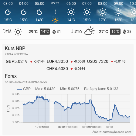
03:00
04:00
05:00
05:32
06:00
07:00
08:00
09:00
10:
15°C
15°C
14°C
14°C
15°C
17°C
16°C
18
Dziś
Jutro
29°C
27°C
14°C
16°C
31
28
Kurs NBP
Z DNIA: 6 SIERPNIA
5.0219
4.3050
3.7320
GBP
EUR
USD
-0.0144
-0.0068
-0.0148
4.6080
CHF
-0.0164
Forex
AKTUALIZACJA:
6 SIERPNIA, 02:20
Źródło: currencybeacon.com