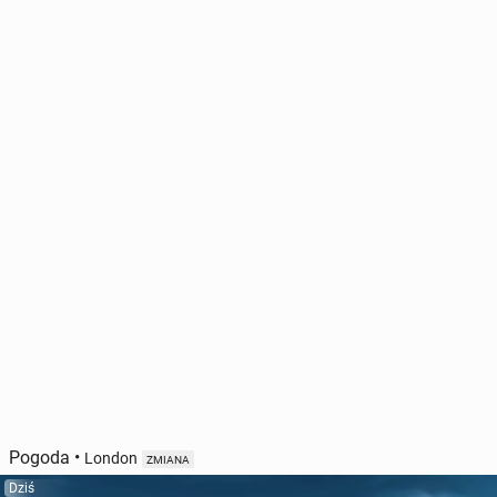
Pogoda
•
London
ZMIANA
Dziś