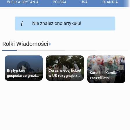
WIELKA BRYTANIA
POLSKA
USA
IRLANDIA
Nie znaleziono artykułu!
›
Rolki Wiadomości
Brytyjskiej
Coraz więcej kobiet
Karol III i Kamila
gospodarce grozi
w UK rezygnuje z
zaczęli letni
recesja, jeśli
roli druhny na
odpoczynek po
kryzys na Bliskim
ślubie
Igrzyskach
Wschodzie się
Wspólnoty w
przedłuży
Glasgow