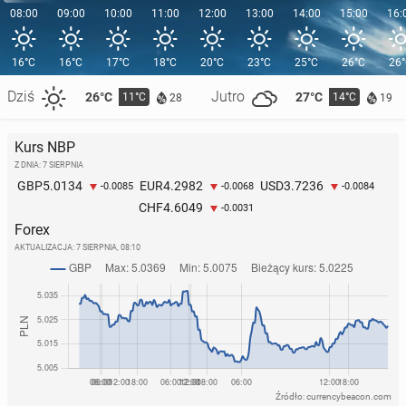
08:00
09:00
10:00
11:00
12:00
13:00
14:00
15:00
16:
16°C
16°C
17°C
18°C
20°C
23°C
25°C
26°C
26
Dziś
Jutro
26°C
27°C
11°C
14°C
28
19
Kurs NBP
Z DNIA: 7 SIERPNIA
5.0134
4.2982
3.7236
GBP
EUR
USD
-0.0085
-0.0068
-0.0084
4.6049
CHF
-0.0031
Forex
AKTUALIZACJA:
7 SIERPNIA, 08:10
Źródło: currencybeacon.com