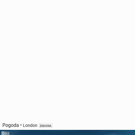
Pogoda
•
London
ZMIANA
Dziś