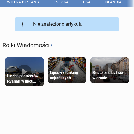
WIELKA BRYTANIA
POLSKA
USA
IRLANDIA
Nie znaleziono artykułu!
›
Rolki Wiadomości
Lipcowy ranking
Bristol znalazł się
Liczba pasażerów
najtańszych
w gronie
Ryanair w lipcu
supermarketów
najlepszych
pobiła rekord
kierunków podróży
na świecie