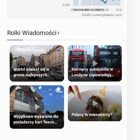
Źródło: currencybeacon.com
›
Rolki Wiadomości
Bristol znalazł się w
Kierowcy autobusów w
gronie najlepszych
Londynie zapowiadają
kierunków podróży na
strajki
świecie
Polacy to mięsożercy?
Wyjątkowe wyzwanie dla
posiadaczy kart Tesco
Clubcard!