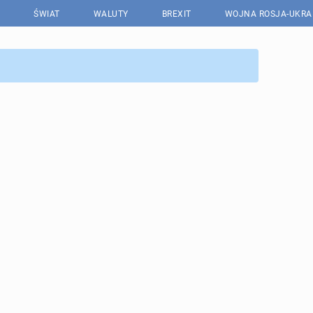
ŚWIAT
WALUTY
BREXIT
WOJNA ROSJA-UKRA