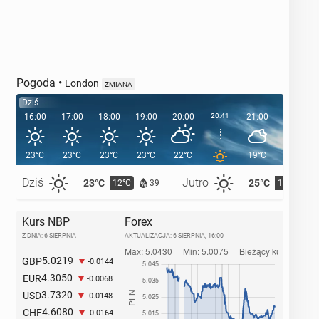
Pogoda
•
London
ZMIANA
Dziś
16:00
17:00
18:00
19:00
20:00
20:41
21:00
22:00
23°C
23°C
23°C
23°C
22°C
19°C
18°C
Dziś
Jutro
23°C
25°C
12°C
13°C
39
Kurs NBP
Forex
Z DNIA: 6 SIERPNIA
AKTUALIZACJA:
6 SIERPNIA, 16:00
5.0219
GBP
-0.0144
4.3050
EUR
-0.0068
3.7320
USD
-0.0148
4.6080
CHF
-0.0164