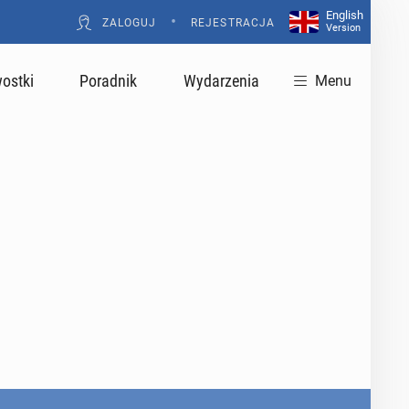
English
•
ZALOGUJ
REJESTRACJA
Version
ostki
Poradnik
Wydarzenia
Menu