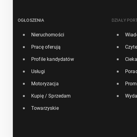
OGŁOSZENIA
DZIAŁY POR
Nieruchomości
Wiad
Pracę oferują
Czyte
Profile kandydatów
Ciek
Usługi
Pora
Motoryzacja
Prom
Kupię / Sprzedam
Wyda
Towarzyskie