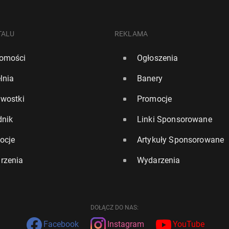
TALU
REKLAMA
omości
Ogłoszenia
lnia
Banery
awostki
Promocje
dnik
Linki Sponsorowane
ocje
Artykuły Sponsorowane
rzenia
Wydarzenia
DOŁĄCZ DO NAS:
Facebook
Instagram
YouTube