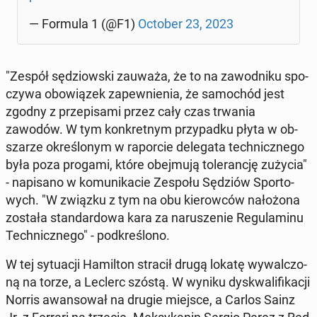
— Formula 1 (@F1)
October 23, 2023
"Zespół sę­dziow­ski zauważa, że to na za­wod­ni­ku spo­
czy­wa obo­wią­zek za­pew­nie­nia, że sa­mo­chód jest
zgodny z prze­pi­sa­mi przez cały czas trwania
zawodów. W tym kon­kret­nym przy­pad­ku płyta w ob­
sza­rze okre­ślo­nym w ra­por­cie de­le­ga­ta tech­nicz­ne­go
była poza progami, które obej­mu­ją to­le­ran­cję zużycia"
- na­pi­sa­no w ko­mu­ni­ka­cie Zespołu Sędziów Spor­to­
wych. "W związku z tym na obu kie­row­ców na­ło­żo­na
została stan­dar­do­wa kara za na­ru­sze­nie Re­gu­la­mi­nu
Tech­nicz­ne­go" - pod­kre­ślo­no.
W tej sy­tu­acji Ha­mil­ton stracił drugą lokatę wy­wal­czo­
ną na torze, a Leclerc szóstą. W wyniku dys­kwa­li­fi­ka­cji
Norris awan­so­wał na drugie miejsce, a Carlos Sainz