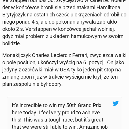
Ver­stap­pen odniósł 50. zwy­cię­stwo w ka­rie­rze. Ho­len­
der w koń­ców­ce bronił się przed atakami Ha­mil­to­na.
Bry­tyj­czyk na ostat­nich sześciu okrą­że­niach odrobił do
niego ponad 4 s, ale do po­ko­na­nia rywala za­bra­kło
około 2 s. Ver­stap­pen w koń­ców­ce jechał wolniej,
gdyż miał problem z układem ha­mul­co­wym w swoim
bo­li­dzie.
Mo­na­kij­czyk Charles Leclerc z Ferrari, zwy­cięz­ca walki
o pole po­si­tion, ukoń­czył wyścig na 6. pozycji. On jako
jedyny z czo­łów­ki miał w USA tylko jeden pit stop na
zmianę opon i już w trakcie wyścigu nie krył, że ten
plan zespołu nie był dobry.
It’s in­cre­di­ble to win my 50th Grand Prix
here today. I feel very proud to achieve
this! This was a tough race, but it’s great
that we were still able to win. Amazing job