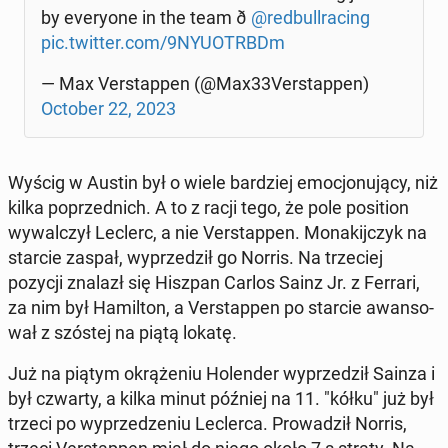
by eve­ry­one in the team ð
@red­bul­l­ra­cing
pic.twitter.com/9NY­UOTRBDm
— Max Ver­stap­pen (@Max33Ver­stap­pen)
October 22, 2023
Wyścig w Austin był o wiele bar­dziej emo­cjo­nu­ją­cy, niż
kilka po­przed­nich. A to z racji tego, że pole po­si­tion
wy­wal­czył Leclerc, a nie Ver­stap­pen. Mo­na­kij­czyk na
starcie zaspał, wy­prze­dził go Norris. Na trze­ciej
pozycji znalazł się Hiszpan Carlos Sainz Jr. z Ferrari,
za nim był Ha­mil­ton, a Ver­stap­pen po starcie awan­so­
wał z szóstej na piątą lokatę.
Już na piątym okrą­że­niu Ho­len­der wy­prze­dził Sainza i
był czwarty, a kilka minut później na 11. "kółku" już był
trzeci po wy­prze­dze­niu Lec­ler­ca. Pro­wa­dził Norris,