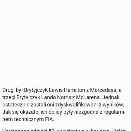
Drugi był Bry­tyj­czyk Lewis Ha­mil­ton z Mer­ce­de­sa, a
trzeci Bry­tyj­czyk Lando Norris z McLa­re­na. Jednak
osta­tecz­nie zostali oni zdys­kwa­li­fi­ko­wa­ni z wyników.
Jak się okazało, ich bolidy były nie­zgod­ne z re­gu­la­mi­
nem tech­nicz­nym FIA.