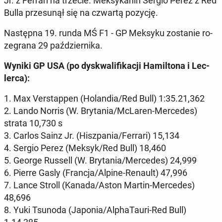
Jr. z Ferrari na trzecie. Mek­sy­ka­nin Sergio Perez z Red
Bulla prze­su­nął się na czwartą pozycję.
Na­stęp­na 19. runda MŚ F1 - GP Meksyku zo­sta­nie ro­
ze­gra­na 29 paź­dzier­ni­ka.
Wyniki GP USA (po dys­kwa­li­fi­ka­cji Ha­mil­to­na i Lec­
ler­ca):
1. Max Ver­stap­pen (Ho­lan­dia/Red Bull) 1:35.21,362
2. Lando Norris (W. Bry­ta­nia/McLaren-Mer­ce­des)
strata 10,730 s
3. Carlos Sainz Jr. (Hisz­pa­nia/Ferrari) 15,134
4. Sergio Perez (Meksyk/Red Bull) 18,460
5. George Russell (W. Bry­ta­nia/Mer­ce­des) 24,999
6. Pierre Gasly (Francja/Alpine-Renault) 47,996
7. Lance Stroll (Kanada/Aston Martin-Mer­ce­des)
48,696
8. Yuki Tsunoda (Japonia/Al­pha­Tau­ri-Red Bull)