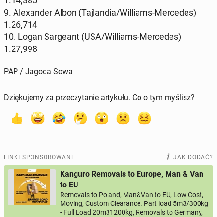
1.14,385
9. Ale­xan­der Albon (Taj­lan­dia/Wil­liams-Mer­ce­des)
1.26,714
10. Logan Sar­ge­ant (USA/Wil­liams-Mer­ce­des)
1.27,998
PAP / Jagoda Sowa
Dziękujemy za przeczytanie artykułu. Co o tym myślisz?
LINKI SPONSOROWANE
JAK DODAĆ?
Kanguro Removals to Europe, Man & Van
to EU
Removals to Poland, Man&Van to EU, Low Cost,
Moving, Custom Clearance. Part load 5m3/300kg
- Full Load 20m31200kg, Removals to Germany,