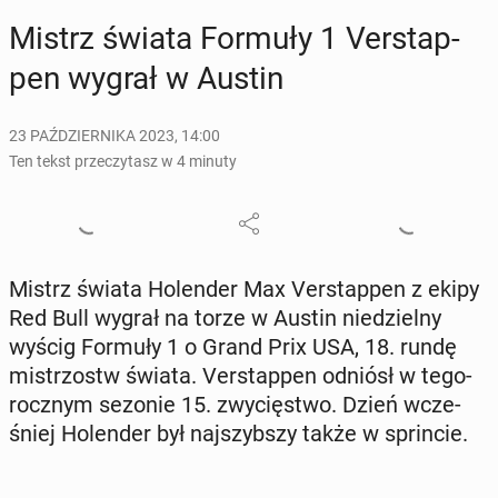
Mistrz świata Formuły 1 Ver­stap­
pen wygrał w Austin
23 PAŹDZIERNIKA 2023, 14:00
Ten tekst przeczytasz w 4 minuty
Mistrz świata Ho­len­der Max Ver­stap­pen z ekipy
Red Bull wygrał na torze w Austin nie­dziel­ny
wyścig Formuły 1 o Grand Prix USA, 18. rundę
mi­strzostw świata. Ver­stap­pen odniósł w te­go­
rocz­nym sezonie 15. zwy­cię­stwo. Dzień wcze­
śniej Ho­len­der był naj­szyb­szy także w sprin­cie.