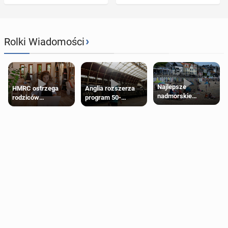
›
Rolki Wiadomości
Najlepsze
HMRC ostrzega
Anglia rozszerza
nadmorskie
rodziców
program 50-
miasteczko blisko
pobierających Child
procentowych
Londynu
Benefit. Mogą być
zniżek kolejowych
zobowiązani do
na 18-latków
zwrotu zasiłku