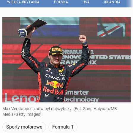
WIELKA BRYTANIA
POLSKA
USA
IRLANDIA
Max Verstappen znów był najszybszy. (Fot. Song Haiyuan/MB
Media/Getty Images)
Sporty motorowe
Formuła 1