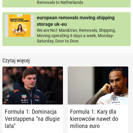
Removals to Netherlands
european removals moving shipping
storage uk-eu
We are No1 Man&Van, Removals, Shipping,
Moving operating 6 days a week, Monday-
Saturday, Door to Door.
Czytaj więcej
Formuła 1: Do­mi­na­cja
Formuła 1: Kary dla
Ver­stap­pe­na "na długie
kie­row­ców nawet do
lata"
miliona euro