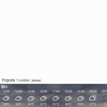
Pogoda
•
London
ZMIANA
Dziś
13:00
14:00
15:00
16:00
17:00
18:00
19:00
20:00
20:
29°C
29°C
30°C
31°C
31°C
30°C
29°C
27°C