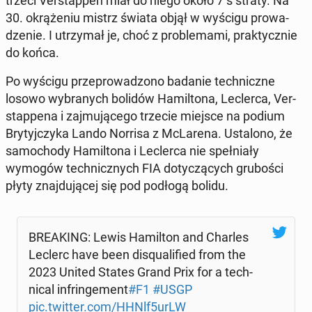
trzeci Ver­stap­pen miał do niego około 7 s straty. Na
30. okrą­że­niu mistrz świata objął w wyścigu pro­wa­
dze­nie. I utrzy­mał je, choć z pro­ble­ma­mi, prak­tycz­nie
do końca.
Po wyścigu prze­pro­wa­dzo­no badanie tech­nicz­ne
losowo wy­bra­nych bolidów Ha­mil­to­na, Lec­ler­ca, Ver­
stap­pe­na i zaj­mu­ją­ce­go trzecie miejsce na podium
Bry­tyj­czy­ka Lando Norrisa z McLa­re­na. Usta­lo­no, że
sa­mo­cho­dy Ha­mil­to­na i Lec­ler­ca nie speł­nia­ły
wymogów tech­nicz­nych FIA do­ty­czą­cych gru­bo­ści
płyty znaj­du­ją­cej się pod podłogą bolidu.
BRE­AKING: Lewis Ha­mil­ton and Charles
Leclerc have been di­squ­ali­fied from the
2023 United States Grand Prix for a tech­
ni­cal in­frin­ge­ment
#F1
#USGP
pic.twitter.com/HHNlf5urLW