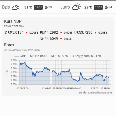
Dziś
Jutro
31°C
29°C
14°C
15°C
29
34
Kurs NBP
Z DNIA: 7 SIERPNIA
5.0134
4.2982
3.7236
GBP
EUR
USD
-0.0085
-0.0068
-0.0084
4.6049
CHF
-0.0031
Forex
AKTUALIZACJA:
7 SIERPNIA, 22:00
Źródło: currencybeacon.com