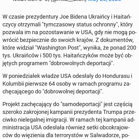
W czasie pre­zy­den­tu­ry Joe Bidena Ukra­iń­cy i Ha­itań­
czy­cy otrzy­ma­li "tym­cza­so­wy status ochron­ny", który
pozwala im na po­zo­sta­wa­nie w USA, gdy nie mogą po­
wró­cić bez­piecz­nie do swoich krajów. Z do­ku­men­tów,
które widział "Wa­shing­ton Post", wynika, że ponad 200
tys. Ukra­iń­ców i 500 tys. Ha­itań­czy­ków może być ob­
ję­tych pro­gra­mem "do­bro­wol­nych de­por­ta­cji".
W po­nie­dzia­łek władze USA ode­sła­ły do Hon­du­ra­su i
Ko­lum­bii pierw­sze 64 osoby w ramach pro­gra­mu za­
chę­ca­ją­ce­go do "do­bro­wol­nej de­por­ta­cji".
Projekt za­chę­ca­ją­cy do "sa­mo­de­por­ta­cji" jest częścią
szeroko za­kro­jo­nej kam­pa­nii pre­zy­den­ta Trumpa prze­
ciw­ko nie­le­gal­nej imi­gra­cji. W ramach tej kam­pa­nii ad­
mi­ni­stra­cja USA ode­sła­ła również setki ob­co­kra­jow­
ców do wię­zie­nia dla ter­ro­ry­stów w Sal­wa­do­rze, po­