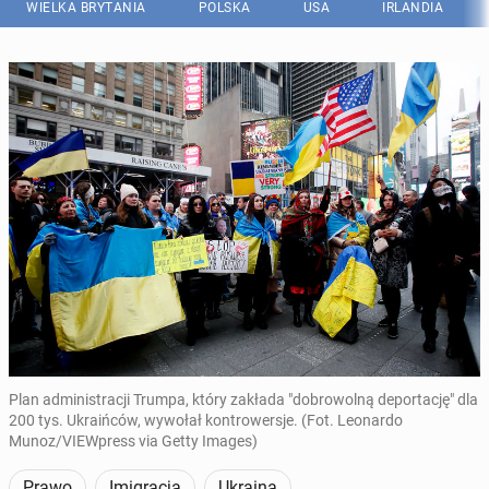
WIELKA BRYTANIA
POLSKA
USA
IRLANDIA
Plan administracji Trumpa, który zakłada "dobrowolną deportację" dla
200 tys. Ukraińców, wywołał kontrowersje. (Fot. Leonardo
Munoz/VIEWpress via Getty Images)
Prawo
Imigracja
Ukraina