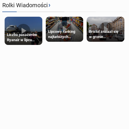
›
Rolki Wiadomości
Lipcowy ranking
Bristol znalazł się
Liczba pasażerów
najtańszych
w gronie
Ryanair w lipcu
supermarketów
najlepszych
pobiła rekord
kierunków podróży
na świecie