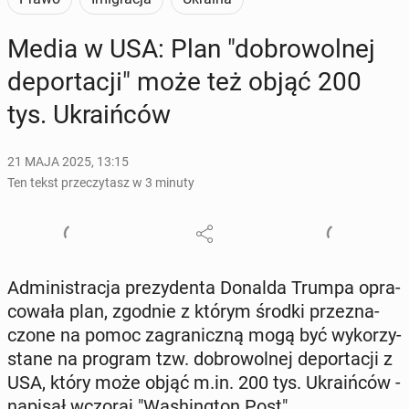
Media w USA: Plan "do­bro­wol­nej
de­por­ta­cji" może też objąć 200
tys. Ukra­iń­ców
21 MAJA 2025, 13:15
Ten tekst przeczytasz w 3 minuty
Ad­mi­ni­stra­cja pre­zy­den­ta Donalda Trumpa opra­
co­wa­ła plan, zgodnie z którym środki prze­zna­
czo­ne na pomoc za­gra­nicz­ną mogą być wy­ko­rzy­
sta­ne na program tzw. do­bro­wol­nej de­por­ta­cji z
USA, który może objąć m.in. 200 tys. Ukra­iń­ców -
napisał wczoraj "Wa­shing­ton Post".