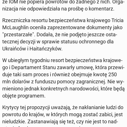
że IOM nie popiera po­wro­tów do żadnego z nich. Or­ga­
ni­za­cja nie od­po­wie­dzia­ła na prośbę o ko­men­tarz.
Rzecz­nicz­ka resortu bez­pie­czeń­stwa kra­jo­we­go Tricia
McLau­gh­lin oceniła za­pre­zen­to­wa­ne do­ku­men­ty jako
"prze­sta­rza­łe". Dodała, że nie podjęto jeszcze osta­
tecz­nej decyzji w sprawie statusu ochron­ne­go dla
Ukra­iń­ców i Ha­itań­czy­ków.
W ubie­głym ty­go­dniu resort bez­pie­czeń­stwa kra­jo­we­
go i De­par­ta­ment Stanu zawarły umowę, która prze­wi­
du­je taki sam proces i również obej­mu­je kwotę 250
mln dolarów z fun­du­szu pomocy za­gra­nicz­nej. Nie wy­
mie­nio­no jednak kon­kret­nych na­ro­do­wo­ści, które będą
objęte pro­gra­mem.
Krytycy tej pro­po­zy­cji uważają, że na­kła­nia­nie ludzi do
powrotu do krajów, w których mogą zostać zabici, jest
nie­ludz­kie. Za­sta­na­wia­ją się też, czy nie jest to nad­