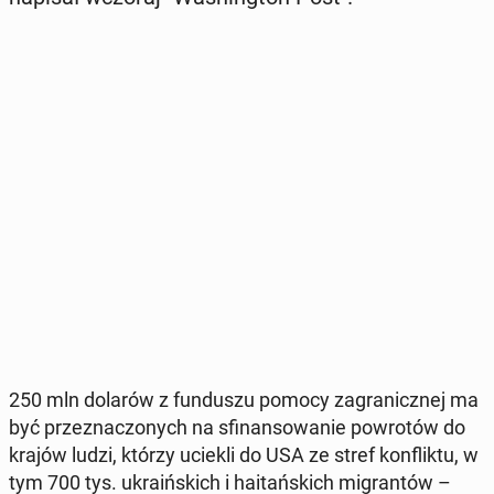
250 mln dolarów z fun­du­szu pomocy za­gra­nicz­nej ma
być prze­zna­czo­nych na sfi­nan­so­wa­nie po­wro­tów do
krajów ludzi, którzy uciekli do USA ze stref kon­flik­tu, w
tym 700 tys. ukra­iń­skich i ha­itań­skich mi­gran­tów –