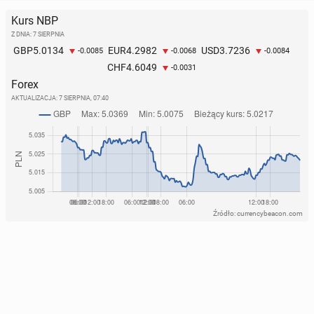
Kurs NBP
Z DNIA: 7 SIERPNIA
5.0134
4.2982
3.7236
GBP
EUR
USD
-0.0085
-0.0068
-0.0084
4.6049
CHF
-0.0031
Forex
AKTUALIZACJA:
7 SIERPNIA, 07:40
Źródło: currencybeacon.com