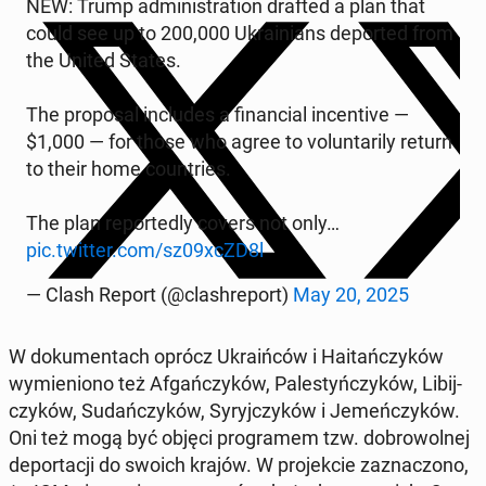
NEW: Trump ad­mi­ni­stra­tion drafted a plan that
could see up to 200,000 Ukra­inians de­por­ted from
the United States.
The pro­po­sal in­c­lu­des a fi­nan­cial in­cen­ti­ve —
$1,000 — for those who agree to vo­lun­ta­ri­ly return
to their home co­un­tries.
The plan re­por­te­dly covers not only…
pic.twitter.com/sz09xcZD8l
— Clash Report (@cla­sh­re­port)
May 20, 2025
W do­ku­men­tach oprócz Ukra­iń­ców i Ha­itań­czy­ków
wy­mie­nio­no też Afgań­czy­ków, Pa­le­styń­czy­ków, Li­bij­
czy­ków, Su­dań­czy­ków, Sy­ryj­czy­ków i Je­meń­czy­ków.
Oni też mogą być objęci pro­gra­mem tzw. do­bro­wol­nej
de­por­ta­cji do swoich krajów. W pro­jek­cie za­zna­czo­no,