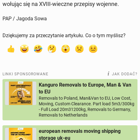
wo­łu­jąc się na XVIII-wieczne prze­pi­sy wojenne.
PAP / Jagoda Sowa
Dziękujemy za przeczytanie artykułu. Co o tym myślisz?
LINKI SPONSOROWANE
JAK DODAĆ?
Kanguro Removals to Europe, Man & Van
to EU
Removals to Poland, Man&Van to EU, Low Cost,
Moving, Custom Clearance. Part load 5m3/300kg
- Full Load 20m31200kg, Removals to Germany,
Removals to Netherlands
european removals moving shipping
storage uk-eu