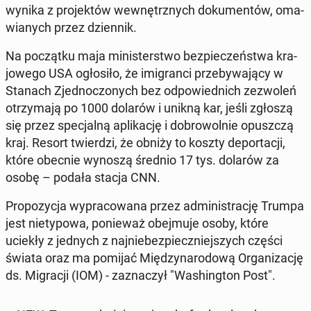
wynika z pro­jek­tów we­wnętrz­nych do­ku­men­tów, oma­
wia­nych przez dzien­nik.
Na po­cząt­ku maja mi­ni­ster­stwo bez­pie­czeń­stwa kra­
jo­we­go USA ogło­si­ło, że imi­gran­ci prze­by­wa­ją­cy w
Stanach Zjed­no­czo­nych bez od­po­wied­nich ze­zwo­leń
otrzy­ma­ją po 1000 dolarów i unikną kar, jeśli zgłoszą
się przez spe­cjal­ną apli­ka­cję i do­bro­wol­nie opusz­czą
kraj. Resort twier­dzi, że obniży to koszty de­por­ta­cji,
które obecnie wynoszą średnio 17 tys. dolarów za
osobę – podała stacja CNN.
Pro­po­zy­cja wy­pra­co­wa­na przez ad­mi­ni­stra­cję Trumpa
jest nie­ty­po­wa, po­nie­waż obej­mu­je osoby, które
uciekły z jednych z naj­nie­bez­piecz­niej­szych części
świata oraz ma pomijać Mię­dzy­na­ro­do­wą Or­ga­ni­za­cję
ds. Mi­gra­cji (IOM) - za­zna­czył "Wa­shing­ton Post".