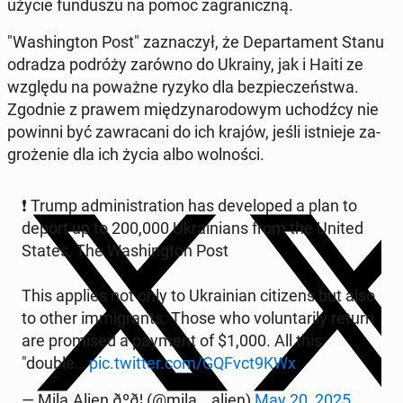
uży­cie fun­du­szu na pomoc za­gra­nicz­ną.
"Wa­shing­ton Post" za­zna­czył, że De­par­ta­ment Stanu
odradza podróży zarówno do Ukrainy, jak i Haiti ze
względu na poważne ryzyko dla bez­pie­czeń­stwa.
Zgodnie z prawem mię­dzy­na­ro­do­wym uchodź­cy nie
powinni być za­wra­ca­ni do ich krajów, jeśli ist­nie­je za­
gro­że­nie dla ich życia albo wol­no­ści.
❗️ Trump ad­mi­ni­stra­tion has de­ve­lo­ped a plan to
deport up to 200,000 Ukra­inians from the United
States, The Wa­shing­ton Post
This applies not only to Ukra­inian ci­ti­zens but also
to other im­mi­grants. Those who vo­lun­ta­ri­ly return
are pro­mi­sed a payment of $1,000. All this
"double…
pic.twitter.com/GQFvct9KWx
— Mila.Alien ðºð¦ (@mila__alien)
May 20, 2025