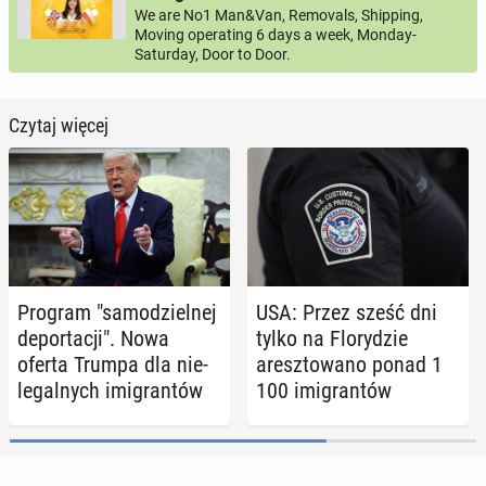
We are No1 Man&Van, Removals, Shipping,
Moving operating 6 days a week, Monday-
Saturday, Door to Door.
Czytaj więcej
Program "sa­mo­dziel­nej
USA: Przez sześć dni
de­por­ta­cji". Nowa
tylko na Flo­ry­dzie
oferta Trumpa dla nie­
aresz­to­wa­no ponad 1
le­gal­nych imi­gran­tów
100 imi­gran­tów