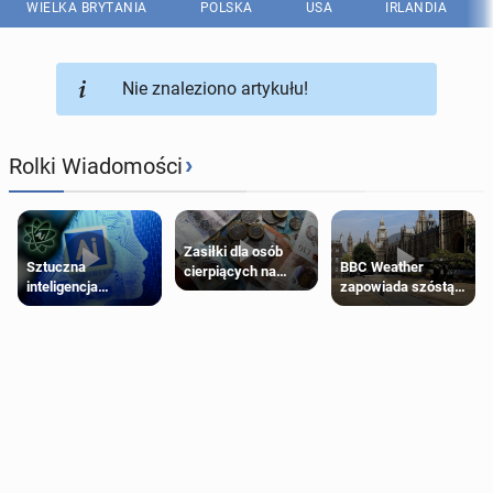
WIELKA BRYTANIA
POLSKA
USA
IRLANDIA
Nie znaleziono artykułu!
›
Rolki Wiadomości
Zasiłki dla osób
Sztuczna
BBC Weather
cierpiących na
inteligencja
zapowiada szóstą
schorzenia
próbowała oszukać
falę upałów w
psychiczne
człowieka
Londynie