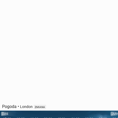
Pogoda
•
London
ZMIANA
Dziś
Jutr