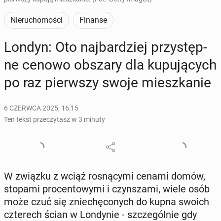
Nieruchomości
Finanse
Londyn: Oto naj­bar­dziej przy­stęp­
ne cenowo obszary dla ku­pu­ją­cych
po raz pierw­szy swoje miesz­ka­nie
6 CZERWCA 2025, 16:15
Ten tekst przeczytasz w 3 minuty
W związku z wciąż ro­sną­cy­mi cenami domów,
stopami pro­cen­to­wy­mi i czyn­sza­mi, wiele osób
może czuć się znie­chę­co­nych do kupna swoich
czte­rech ścian w Lon­dy­nie - szcze­gól­nie gdy