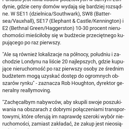
dy­nie, gdzie ceny domów wydają się bar­dziej roz­sąd­
ne. W SE11 (dziel­ni­ca/So­uth­wark), SW8 (Bat­ter­
sea/Vau­xhall), SE17 (Ele­phant & Castle/Ken­ning­ton) i
E2 (Bethnal Green/Hag­ger­ston) 10-30 procent nie­ru­
cho­mo­ści mie­ści­ło­by się w bu­dże­cie prze­cięt­ne­go ku­
pu­ją­ce­go po raz pierw­szy.
"Ale są również lo­ka­li­za­cje na północy, po­łu­dniu i za­
cho­dzie Londynu na liście 20 naj­lep­szych, gdzie ku­pu­
ją­ce nie­ru­cho­mość po raz pierw­szy osoby ze średnim
bu­dże­tem mogą uzyskać dostęp do ogrom­nych ob­
sza­rów rynku" - za­zna­cza Rob Ho­ugh­ton, dy­rek­tor ge­
ne­ral­ny re­al­ly­mo­ving.
"Za­chę­cał­bym na­byw­ców, aby skupili swoje po­szu­ki­
wa­nia na ob­sza­rach z dobrymi po­łą­cze­nia­mi trans­por­
to­wy­mi, które oferują im na­praw­dę szeroki wybór nie­
ru­cho­mo­ści, zamiast za­kła­dać, że zakup jest nie­osią­