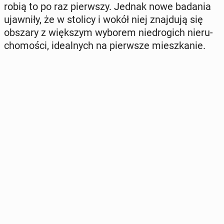
robią to po raz pierw­szy. Jednak nowe badania
ujaw­ni­ły, że w stolicy i wokół niej znaj­du­ją się
obszary z więk­szym wyborem nie­dro­gich nie­ru­
cho­mo­ści, ide­al­nych na pierw­sze miesz­ka­nie.