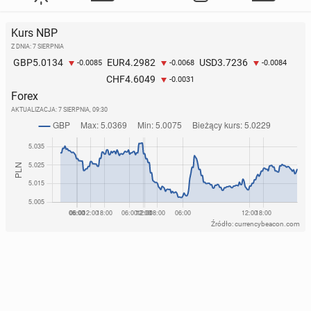
Kurs NBP
Z DNIA: 7 SIERPNIA
5.0134
4.2982
3.7236
GBP
EUR
USD
-0.0085
-0.0068
-0.0084
4.6049
CHF
-0.0031
Forex
AKTUALIZACJA:
7 SIERPNIA, 09:30
Źródło: currencybeacon.com