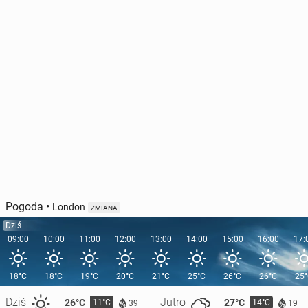
Pogoda
•
London
ZMIANA
Dziś
09:00
10:00
11:00
12:00
13:00
14:00
15:00
16:00
17:
18°C
18°C
19°C
20°C
21°C
25°C
26°C
26°C
25
Dziś
Jutro
26°C
27°C
11°C
14°C
39
19