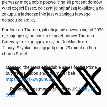
pierw­szy mogą sobie po­zwo­lić na 98 procent domów
w tej części Essex, co czyni ją naj­tań­szą lo­ka­li­za­cją do
zakupu, a jed­no­cze­śnie jest w zasięgu łatwego
dojazdu ze stolicy.
Pur­fle­et-on-Thames, jak ofi­cjal­nie nazywa się od 2020
r., znaj­du­je się na ob­sza­rze prze­bu­do­wy Thames
Gateway, roz­cią­ga­ją­cym się od Do­cklands do
Tilbury.
Szybkie pociągi jadą stąd 29 minut na Fen­
church Street.
Mapped: the most af­for­da­ble areas for first-time
buyers in London and com­mu­ter belt
https://t.co/skZwgUn0Bw
— Pro­per­ty In­ve­st­ment (@Pro­per­ty­UK_)
May 27,
2025