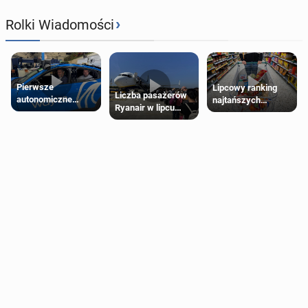
›
Rolki Wiadomości
Pierwsze
Lipcowy ranking
Liczba pasażerów
autonomiczne
najtańszych
Ryanair w lipcu
Ubery pojawią się
supermarketów
pobiła rekord
w Londynie jeszcze
tego lata