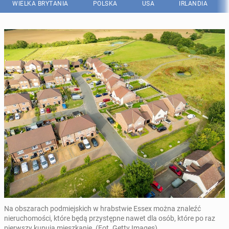
WIELKA BRYTANIA
POLSKA
USA
IRLANDIA
Na obszarach podmiejskich w hrabstwie Essex można znaleźć
nieruchomości, które będą przystępne nawet dla osób, które po raz
pierwszy kupują mieszkanie. (Fot. Getty Images)