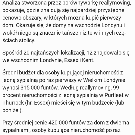
Analiza stwo­rzo­na przez po­rów­ny­war­kę re­al­ly­mo­ving,
po­ka­zu­je, gdzie znaj­du­ją się naj­bar­dziej przy­stęp­ne
cenowo obszary, w których można kupić pierw­szy
dom. Okazuje się, że domy na wscho­dzie Londynu i
wokół niego są znacz­nie tańsze niż te w innych czę­
ściach stolicy.
Spośród 20 naj­tań­szych lo­ka­li­za­cji, 12 znaj­do­wa­ło się
we wschod­nim Lon­dy­nie, Essex i Kent.
Średni budżet dla osoby ku­pu­ją­cej nie­ru­cho­mość z
jedną sy­pial­nią po raz pierw­szy w Wielkim Lon­dy­nie
wynosi 315 000 funtów. Według re­al­ly­mo­ving, 99
procent nie­ru­cho­mo­ści z jedną sy­pial­nią w Pur­fle­et w
Thur­rock (hr. Essex) mieści się w tym bu­dże­cie (lub
poniżej).
Przy śred­niej cenie 420 000 funtów za dom z dwiema
sy­pial­nia­mi, osoby ku­pu­ją­ce nie­ru­cho­mość po raz