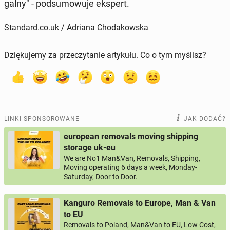
gal­ny" - pod­su­mo­wu­je ekspert.
Standard.co.uk / Adriana Chodakowska
Dziękujemy za przeczytanie artykułu. Co o tym myślisz?
LINKI SPONSOROWANE
JAK DODAĆ?
european removals moving shipping
storage uk-eu
We are No1 Man&Van, Removals, Shipping,
Moving operating 6 days a week, Monday-
Saturday, Door to Door.
Kanguro Removals to Europe, Man & Van
to EU
Removals to Poland, Man&Van to EU, Low Cost,