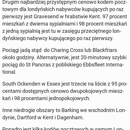
Drugim naj­bar­dziej przy­stęp­nym cenowo kodem pocz­
to­wym dla lon­dyń­skich na­byw­ców ku­pu­ją­cych po raz
pierw­szy jest Gra­ve­send w hrab­stwie Kent.
97 procent
miesz­kań z dwiema sy­pial­nia­mi i 98 procent miesz­kań
z jedną sy­pial­nią jest tu w zasięgu prze­cięt­ne­go lon­
dyń­skie­go nabywcy ku­pu­ją­ce­go po raz pierw­szy.
Pociągi jadą stąd do Charing Cross lub Black­friars
około godziny. Al­ter­na­tyw­nie, jest 20-mi­nu­to­wy szybki
pociąg do St Pancras z po­bli­skie­go Eb­bs­fle­et In­ter­na­
tio­nal.
South Ocken­den w Essex jest trzecie na liście z 95 pro­
cen­ta­mi do­stęp­nych cenowo dwu­po­ko­jo­wych miesz­
kań i 98 pro­cen­ta­mi jed­no­po­ko­jo­wych.
Inne nie­dro­gie obszary to Barking we wschod­nim Lon­
dy­nie, Dart­ford w Kent i Da­gen­ham.
Ponadto jest kilka kodów pocz­to­wych w samym Lon­