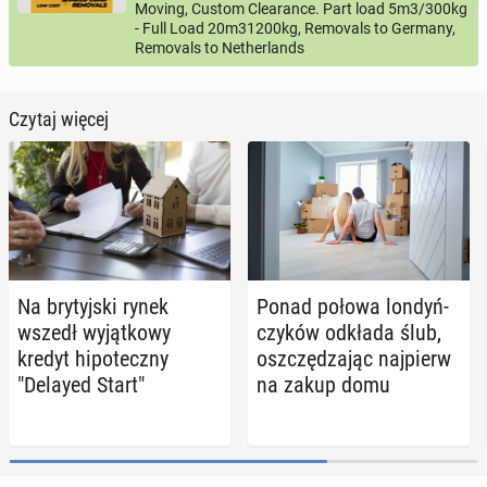
Moving, Custom Clearance. Part load 5m3/300kg
- Full Load 20m31200kg, Removals to Germany,
Removals to Netherlands
Czytaj więcej
Na bry­tyj­ski rynek
Ponad połowa lon­dyń­
wszedł wy­jąt­ko­wy
czy­ków odkłada ślub,
kredyt hi­po­tecz­ny
oszczę­dza­jąc naj­pierw
"Delayed Start"
na zakup domu