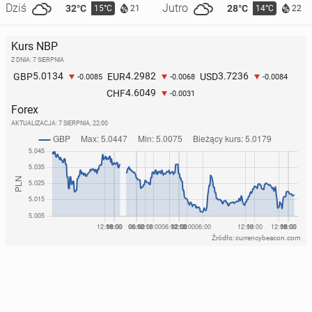
Dziś
Jutro
32°C
28°C
15°C
14°C
21
22
Kurs NBP
Z DNIA: 7 SIERPNIA
5.0134
4.2982
3.7236
GBP
EUR
USD
-0.0085
-0.0068
-0.0084
4.6049
CHF
-0.0031
Forex
AKTUALIZACJA:
7 SIERPNIA, 22:00
Źródło: currencybeacon.com