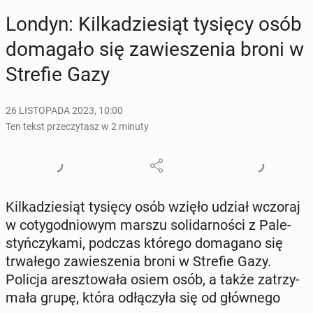
Londyn: Kil­ka­dzie­siąt tysięcy osób
do­ma­ga­ło się za­wie­sze­nia broni w
Strefie Gazy
26 LISTOPADA 2023, 10:00
Ten tekst przeczytasz w 2 minuty
Kil­ka­dzie­siąt tysięcy osób wzięło udział wczoraj
w co­ty­go­dnio­wym marszu so­li­dar­no­ści z Pa­le­
styń­czy­ka­mi, podczas którego do­ma­ga­no się
trwa­łe­go za­wie­sze­nia broni w Strefie Gazy.
Policja aresz­to­wa­ła osiem osób, a także za­trzy­
ma­ła grupę, która odłą­czy­ła się od głów­ne­go