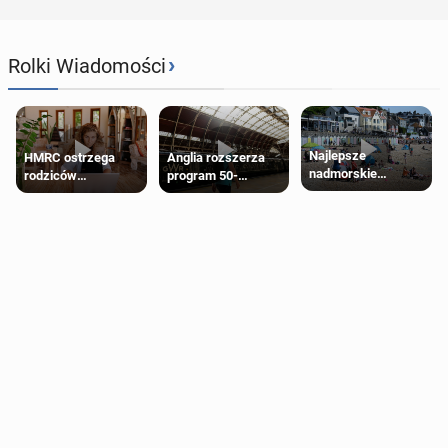
›
Rolki Wiadomości
Najlepsze
HMRC ostrzega
Anglia rozszerza
nadmorskie
rodziców
program 50-
miasteczko blisko
pobierających Child
procentowych
Londynu
Benefit. Mogą być
zniżek kolejowych
zobowiązani do
na 18-latków
zwrotu zasiłku