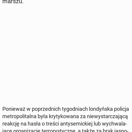
marszu.
Po­nie­waż w po­przed­nich ty­go­dniach lon­dyń­ska policja
me­tro­po­li­tal­na była kry­ty­ko­wa­na za nie­wy­star­cza­ją­cą
reakcję na hasła o treści an­ty­se­mic­kiej lub wy­chwa­la­
ją­ce or­ga­ni­za­cje ter­ro­ry­stycz­ne, a także za brak ja­sno­