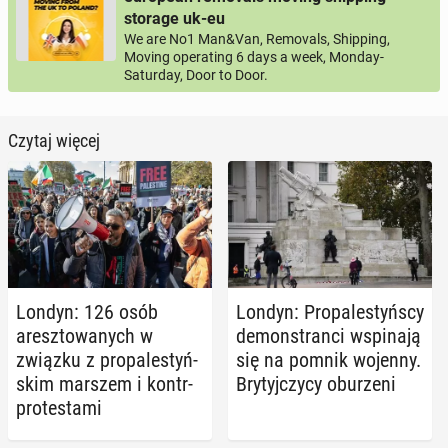
storage uk-eu
We are No1 Man&Van, Removals, Shipping,
Moving operating 6 days a week, Monday-
Saturday, Door to Door.
Czytaj więcej
Londyn: 126 osób
Londyn: Pro­pa­le­styń­scy
aresz­to­wa­nych w
de­mon­stran­ci wspi­na­ją
związku z pro­pa­le­styń­
się na pomnik wojenny.
skim marszem i kontr­
Bry­tyj­czy­cy obu­rze­ni
pro­te­sta­mi