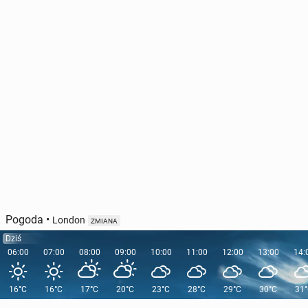
Pogoda
•
London
ZMIANA
Dziś
06:00
07:00
08:00
09:00
10:00
11:00
12:00
13:00
14:
16°C
16°C
17°C
20°C
23°C
28°C
29°C
30°C
31