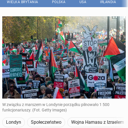
WIELKA BRYTANIA
POLSKA
USA
IRLANDIA
W związku z marszem w Londynie porządku pilnowało 1 500
funkcjonariuszy. (Fot. Getty Images)
Londyn
Społeczeństwo
Wojna Hamasu z Izraelem