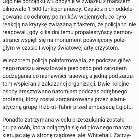
Ogólnie po­rząd­ku w Lon­dy­nie w związku z marszem
pil­no­wa­ło 1 500 funk­cjo­na­riu­szy. Część z nich od­de­le­
go­wa­no do ochrony po­mni­ków wo­jen­nych, co było
reakcją na krytykę zwią­za­ną z faktem, że po­li­cjan­ci nie
re­ago­wa­li, gdy kilka dni temu pro­pa­le­styń­scy de­mon­
stran­ci wspięli się na mo­nu­ment po­świę­co­ny po­le­
głym w czasie I wojny świa­to­wej ar­ty­le­rzy­stom.
Wie­czo­rem policja po­in­for­mo­wa­ła, że podczas głów­
ne­go marszu aresz­to­wa­ła pięć osób pod za­rzu­tem
pod­że­ga­nia do nie­na­wi­ści rasowej, a jedną pod za­rzu­
tem wspie­ra­nia za­ka­za­nej or­ga­ni­za­cji. Dwie kolejne
osoby aresz­to­wa­no na­to­miast podczas od­ręb­ne­go
pro­te­stu, który został zor­ga­ni­zo­wa­ny przez is­la­mi­
stycz­ną grupę Hizb-ut-Tahrir przed am­ba­sa­dą Egiptu.
Ponadto za­trzy­ma­na w celu prze­szu­ka­nia została
grupa osób, która odłą­czy­ła się od głów­ne­go marszu
kie­ru­jąc się w stronę rzą­do­wej alei Whi­te­hall. Za­trzy­