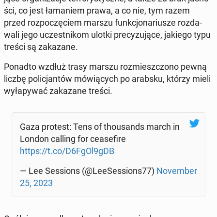
ści, co jest ła­ma­niem prawa, a co nie, tym razem
przed roz­po­czę­ciem marszu funk­cjo­na­riu­sze roz­da­
wa­li jego uczest­ni­kom ulotki pre­cy­zu­ją­ce, jakiego typu
treści są za­ka­za­ne.
Ponadto wzdłuż trasy marszu roz­miesz­czo­no pewną
liczbę po­li­cjan­tów mó­wią­cych po arabsku, którzy mieli
wy­ła­py­wać za­ka­za­ne treści.
Gaza protest: Tens of tho­usands march in
London calling for ce­ase­fi­re
https://t.co/D6FgOl9gDB
— Lee Ses­sions (@Le­eSes­sions77)
No­vem­ber
25, 2023