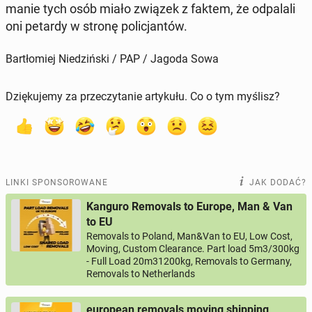
ma­nie tych osób miało związek z faktem, że od­pa­la­li
oni petardy w stronę po­li­cjan­tów.
Bartłomiej Niedziński / PAP / Jagoda Sowa
Dziękujemy za przeczytanie artykułu. Co o tym myślisz?
LINKI SPONSOROWANE
JAK DODAĆ?
Kanguro Removals to Europe, Man & Van
to EU
Removals to Poland, Man&Van to EU, Low Cost,
Moving, Custom Clearance. Part load 5m3/300kg
- Full Load 20m31200kg, Removals to Germany,
Removals to Netherlands
european removals moving shipping