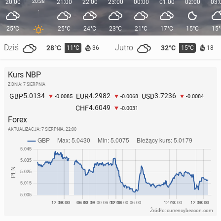
20:00
20:38
21:00
22:00
23:00
00:00
01:00
02:00
03:
25°C
25°C
24°C
23°C
21°C
17°C
15°C
15
Dziś
Jutro
28°C
32°C
11°C
15°C
36
18
Kurs NBP
Z DNIA: 7 SIERPNIA
5.0134
4.2982
3.7236
GBP
EUR
USD
-0.0085
-0.0068
-0.0084
4.6049
CHF
-0.0031
Forex
AKTUALIZACJA:
7 SIERPNIA, 22:00
Źródło: currencybeacon.com