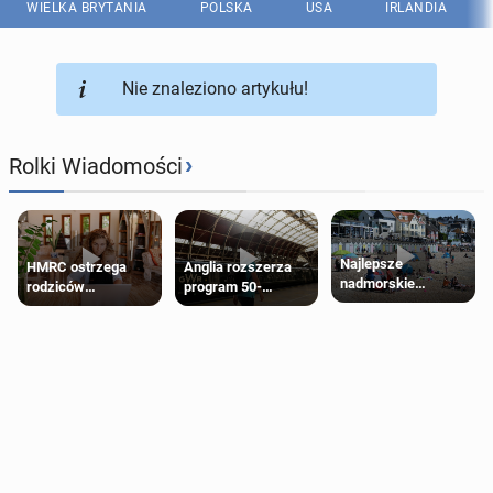
WIELKA BRYTANIA
POLSKA
USA
IRLANDIA
Nie znaleziono artykułu!
›
Rolki Wiadomości
Najlepsze
HMRC ostrzega
Anglia rozszerza
nadmorskie
rodziców
program 50-
miasteczko blisko
pobierających Child
procentowych
Londynu
Benefit. Mogą być
zniżek kolejowych
zobowiązani do
na 18-latków
zwrotu zasiłku