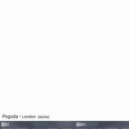
Pogoda
•
London
ZMIANA
Dziś
Jutro