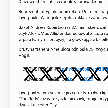
Diazowi, który dał Li­ver­po­olo­wi pro­wa­dze­nie.
Re­pre­zen­tant Egiptu pobił rekord Premier Le
Li­ver­po­olu. W an­giel­skiej eks­tra­kla­sie za­no­to­
Szkot Andrew Ro­bert­son w 87. min. skie­ro­wał p
czyk Alexis Mac Al­li­ster do­środ­ko­wał z rzutu ro
w polu karnym i pre­cy­zyj­nie głów­ku­jąc wbił p
Drużyna trenera Arne Slota od­nio­sła 23. zwy­cię
Anglii.
UP THE REDS!!!! ✊ð´
pic.twitter.com/apXHM
— Li­ver­po­ol FC (@LFC)
April 13, 2025
Li­ver­po­ol w tym sezonie prze­grał tylko dwa
"The Reds" już w przy­szłą nie­dzie­lę mogą przy­p
dzie z Le­ice­ster City.