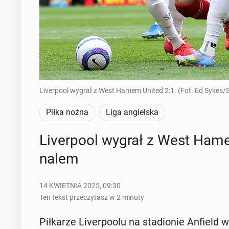
Liverpool wygrał z West Hamem United 2:1. (Fot. Ed Sykes/S
Piłka nożna
Liga angielska
Li­ver­po­ol wygrał z West Hame
na­lem
14 KWIETNIA 2025, 09:30
Ten tekst przeczytasz w 2 minuty
Pił­ka­rze Li­ver­po­olu na sta­dio­nie Anfi