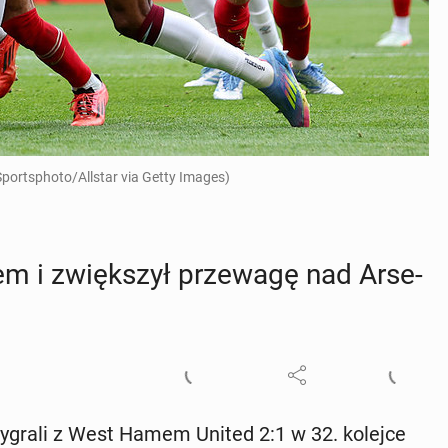
portsphoto/Allstar via Getty Images)
m i zwięk­szył prze­wa­gę nad Ar­se­
eld wygrali z West Hamem United 2:1 w 32. kolejce