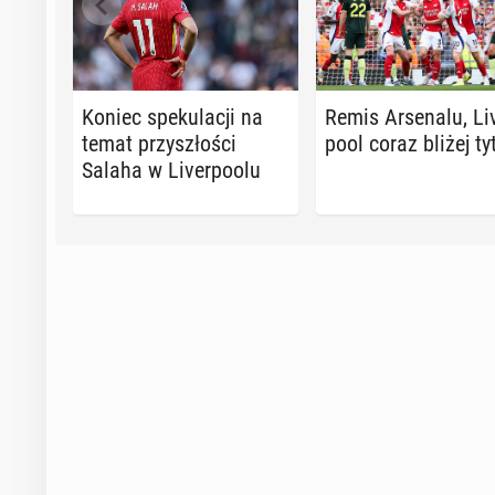
Koniec spe­ku­la­cji na
Remis Ar­se­na­lu, Li­
temat przy­szło­ści
po­ol coraz bliżej ty
Salaha w Li­ver­po­olu