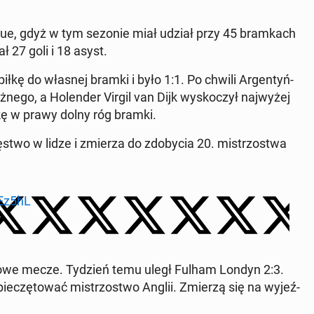
ague, gdyż w tym sezonie miał udział przy 45 bram­kach
wał 27 goli i 18 asyst.
iłkę do własnej bramki i było 1:1. Po chwili Ar­gen­tyń­
żnego, a Ho­len­der Virgil van Dijk wy­sko­czył naj­wy­żej
iłkę w prawy dolny róg bramki.
­stwo w lidze i zmierza do zdo­by­cia 20. mi­strzo­stwa
Ez5hL
 ligowe mecze. Tydzień temu uległ Fulham Londyn 2:3.
ie­czę­to­wać mi­strzo­stwo Anglii. Zmierzą się na wy­jeź­