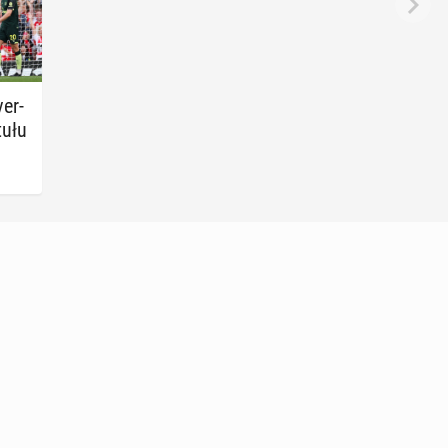
ver­
tułu