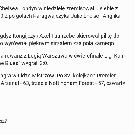
 Chelsea Londyn w nie­dzie­lę zre­mi­so­wał u siebie z
:2 po golach Pa­ra­gwaj­czy­ka Julio Enciso i Anglika
gdyż Kon­gij­czyk Axel Tu­an­ze­be skie­ro­wał piłkę do
o wy­rów­nał pięknym strza­łem zza pola karnego.
 rewanż z Legią War­sza­wa w ćwierć­fi­na­le Ligi Kon­
e Blues" wygrali 3:0.
agra w Lidze Mi­strzów. Po 32. ko­lej­kach Premier
 Arsenal - 63, trzecie Not­tin­gham Forest - 57, czwarty
isz?