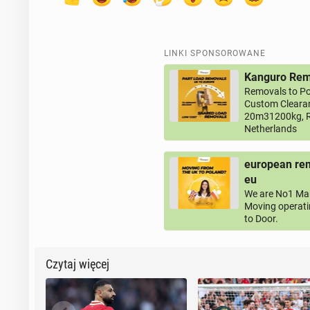
LINKI SPONSOROWANE
Kanguro Remo
Removals to Po
Custom Clearan
20m31200kg, R
Netherlands
european rem
eu
We are No1 Man
Moving operati
to Door.
Czytaj więcej