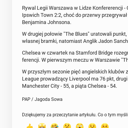
Rywal Legii War­sza­wa w Lidze Kon­fe­re­ren­cji -
Ipswich Town 2:2, choć do przerwy prze­gry­wał 0
Ben­ja­mi­na John­so­na.
W drugiej połowie "The Blues" ura­to­wa­li punkt, 
własnej bramki, na­to­miast Anglik Jadon Sanch
Chelsea w czwar­tek na Stam­ford Bridge rozegra
fe­ren­cji. W pierw­szym meczu w War­sza­wie "Th
W przy­szłym sezonie pięć an­giel­skich klubów z
League pro­wa­dzą­cy Li­ver­po­ol ma 76 pkt, drugi
Man­che­ster City - 55, a piąta Chelsea - 54.
PAP / Jagoda Sowa
Dziękujemy za przeczytanie artykułu. Co o tym myśl