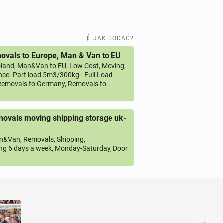
JAK DODAĆ?
vals to Europe, Man & Van to EU
land, Man&Van to EU, Low Cost, Moving,
ce. Part load 5m3/300kg - Full Load
emovals to Germany, Removals to
ovals moving shipping storage uk-
&Van, Removals, Shipping,
ng 6 days a week, Monday-Saturday, Door