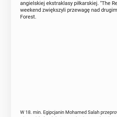
an­giel­skiej eks­tra­kla­sy pił­kar­skiej. "
weekend zwięk­szy­li prze­wa­gę nad drugim
Forest.
W 18. min. Egip­cja­nin Mohamed Salah prze­pro­wa­