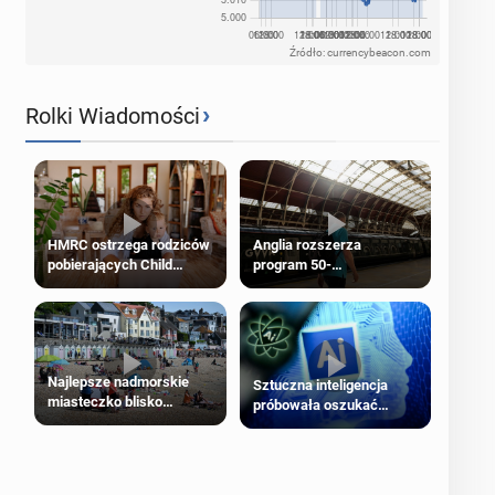
Źródło: currencybeacon.com
›
Rolki Wiadomości
HMRC ostrzega rodziców
Anglia rozszerza
pobierających Child
program 50-
Benefit. Mogą być
procentowych zniżek
zobowiązani do zwrotu
kolejowych na 18-latków
zasiłku
Najlepsze nadmorskie
Sztuczna inteligencja
miasteczko blisko
próbowała oszukać
Londynu
człowieka