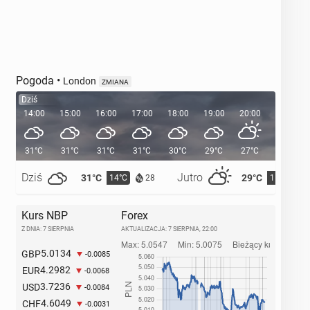
Pogoda
•
London
ZMIANA
Dziś
14:00
15:00
16:00
17:00
18:00
19:00
20:00
20:36
31°C
31°C
31°C
31°C
30°C
29°C
27°C
Dziś
Jutro
31°C
29°C
14°C
15°C
28
Kurs NBP
Forex
Z DNIA: 7 SIERPNIA
AKTUALIZACJA:
7 SIERPNIA, 22:00
5.0134
GBP
-0.0085
4.2982
EUR
-0.0068
3.7236
USD
-0.0084
4.6049
CHF
-0.0031