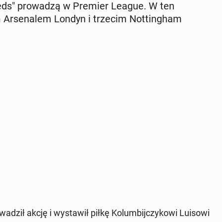
The Reds" pro­wa­dzą w Premier League. W ten
 Ar­se­na­lem Londyn i trzecim Not­tin­gham
dził akcję i wy­sta­wił piłkę Ko­lum­bij­czy­ko­wi Luisowi