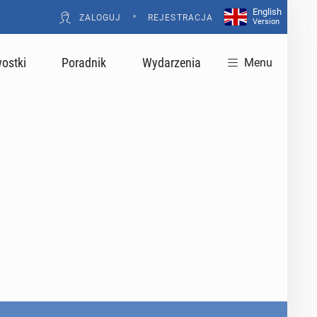
English
•
ZALOGUJ
REJESTRACJA
Version
ostki
Poradnik
Wydarzenia
Menu