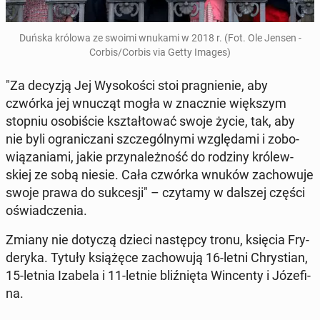
Duńska królowa ze swoimi wnukami w 2018 r. (Fot. Ole Jensen -
Corbis/Corbis via Getty Images)
"Za decyzją Jej Wy­so­ko­ści stoi pra­gnie­nie, aby
czwórka jej wnucząt mogła w znacz­nie więk­szym
stopniu oso­bi­ście kształ­to­wać swoje życie, tak, aby
nie byli ogra­ni­cza­ni szcze­gól­ny­mi wzglę­da­mi i zo­bo­
wią­za­nia­mi, jakie przy­na­leż­ność do rodziny kró­lew­
skiej ze sobą niesie. Cała czwórka wnuków za­cho­wu­je
swoje prawa do suk­ce­sji" – czytamy w dalszej części
oświad­cze­nia.
Zmiany nie dotyczą dzieci na­stęp­cy tronu, księcia Fry­
de­ry­ka. Tytuły ksią­żę­ce za­cho­wu­ją 16-letni Chry­stian,
15-letnia Izabela i 11-letnie bliź­nię­ta Win­cen­ty i Jó­ze­fi­
na.