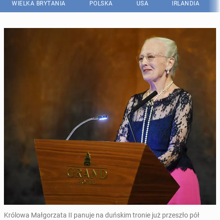
WIELKA BRYTANIA
POLSKA
USA
IRLANDIA
Królowa Małgorzata II panuje na duńskim tronie już przeszło pół