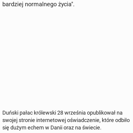
bar­dziej nor­mal­ne­go życia".
Duński pałac kró­lew­ski 28 wrze­śnia opu­bli­ko­wał na
swojej stronie in­ter­ne­to­wej oświad­cze­nie, które odbiło
się dużym echem w Danii oraz na świecie.