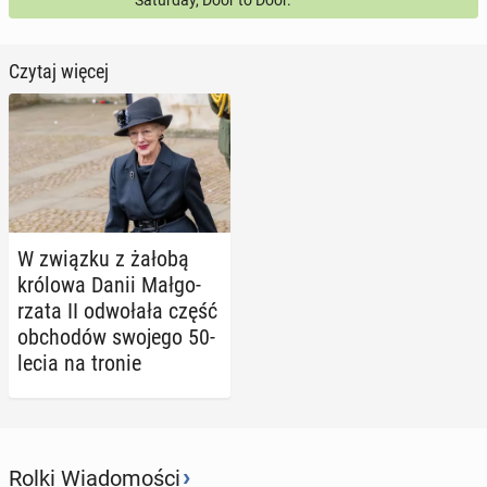
Saturday, Door to Door.
Czytaj więcej
W związku z żałobą
królowa Danii Mał­go­
rza­ta II od­wo­ła­ła część
ob­cho­dów swojego 50-
lecia na tronie
›
Rolki Wiadomości