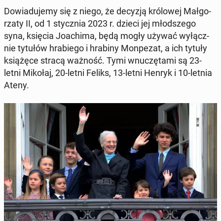
Do­wia­du­je­my się z niego, że decyzją kró­lo­wej Mał­go­
rza­ty II, od 1 stycz­nia 2023 r. dzieci jej młod­sze­go
syna, księcia Jo­achi­ma, będą mogły używać wy­łącz­
nie tytułów hra­bie­go i hrabiny Mon­pe­zat, a ich tytuły
ksią­żę­ce stracą ważność. Tymi wnu­czę­ta­mi są 23-
letni Mikołaj, 20-letni Feliks, 13-letni Henryk i 10-letnia
Ateny.