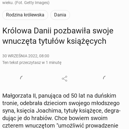
wieku. (Fot. Getty Images)
Rodzina królewska
Dania
Królowa Danii po­zba­wi­ła swoje
wnu­czę­ta tytułów ksią­żę­cych
30 WRZEŚNIA 2022, 08:00
Ten tekst przeczytasz w 1 minutę
Mał­go­rza­ta II, pa­nu­ją­ca od 50 lat na duńskim
tronie, ode­bra­ła dzie­ciom swojego młod­sze­go
syna, księcia Jo­achi­ma, tytuły ksią­żę­ce, de­gra­
du­jąc je do hrabiów. Chce bowiem swoim
czterem wnu­czę­tom "umoż­li­wić pro­wa­dze­nie