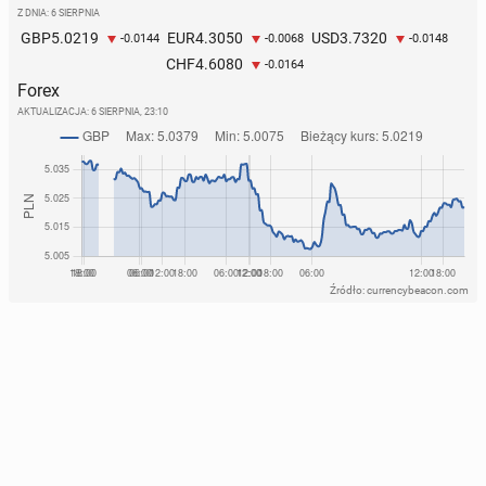
Z DNIA: 6 SIERPNIA
5.0219
4.3050
3.7320
GBP
EUR
USD
-0.0144
-0.0068
-0.0148
4.6080
CHF
-0.0164
Forex
AKTUALIZACJA:
6 SIERPNIA, 23:10
Źródło: currencybeacon.com