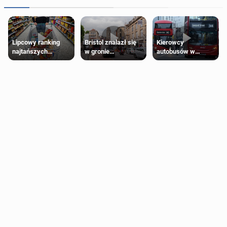
Lipcowy ranking
Bristol znalazł się
Kierowcy
najtańszych
w gronie
autobusów w
supermarketów
najlepszych
Londynie
kierunków podróży
zapowiadają strajki
na świecie