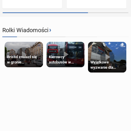
›
Rolki Wiadomości
Bristol znalazł się
Kierowcy
Wyjątkowe
w gronie
autobusów w
wyzwanie dla
najlepszych
Londynie
posiadaczy kart
kierunków podróży
zapowiadają strajki
Tesco Clubcard!
na świecie