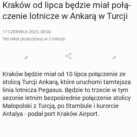
Kraków od lipca będzie miał po­łą­
cze­nie lot­ni­cze w Ankarą w Turcji
17 CZERWCA 2023, 08:00
Ten tekst przeczytasz w 2 minuty
Kraków będzie miał od 10 lipca po­łą­cze­nie ze
stolicą Turcji Ankarą, które uru­cho­mi tam­tej­sza
linia lot­ni­cza Pegasus. Będzie to trzecie w tym
sezonie letnim bez­po­śred­nie po­łą­cze­nie stolicy
Ma­ło­pol­ski z Turcją, po Stam­bu­le i ku­ror­cie
Antalya - podał port Kraków Airport.