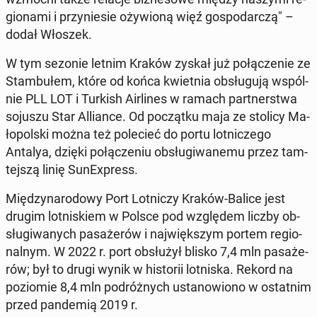
gio­na­mi i przy­nie­sie oży­wio­ną więź go­spo­dar­czą" –
dodał Włoszek.
W tym sezonie letnim Kraków zyskał już po­łą­cze­nie ze
Stam­bu­łem, które od końca kwiet­nia ob­słu­gu­ją wspól­
nie PLL LOT i Turkish Air­li­nes w ramach part­ner­stwa
sojuszu Star Al­lian­ce. Od po­cząt­ku maja ze stolicy Ma­
ło­pol­ski można też po­le­cieć do portu lot­ni­cze­go
Antalya, dzięki po­łą­cze­niu ob­słu­gi­wa­ne­mu przez tam­
tej­szą linię Su­nE­xpress.
Mię­dzy­na­ro­do­wy Port Lot­ni­czy Kraków-Balice jest
drugim lot­ni­skiem w Polsce pod wzglę­dem liczby ob­
słu­gi­wa­nych pa­sa­że­rów i naj­więk­szym portem re­gio­
nal­nym. W 2022 r. port ob­słu­żył blisko 7,4 mln pa­sa­że­
rów; był to drugi wynik w hi­sto­rii lot­ni­ska. Rekord na
po­zio­mie 8,4 mln po­dróż­nych usta­no­wio­no w ostat­nim
przed pan­de­mią 2019 r.