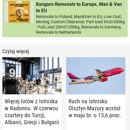
Kanguro Removals to Europe, Man & Van
to EU
Removals to Poland, Man&Van to EU, Low Cost,
Moving, Custom Clearance. Part load 5m3/300kg
- Full Load 20m31200kg, Removals to Germany,
Removals to Netherlands
Czytaj więcej
Więcej lotów z lot­ni­ska
Ruch na lot­ni­sku
w Radomiu. W czerwcu
Olsztyn-Mazury wzrósł
czar­te­ry do Turcji,
w maju br. o 13,6 proc.
Albanii, Grecji i Buł­ga­rii