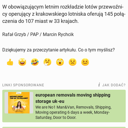
W obo­wią­zu­ją­cym letnim roz­kła­dzie lotów prze­woź­ni­
cy ope­ru­ją­cy z kra­kow­skie­go lot­ni­ska oferują 145 po­łą­
cze­nia do 107 miast w 33 krajach.
Rafał Grzyb / PAP / Marcin Rychcik
Dziękujemy za przeczytanie artykułu. Co o tym myślisz?
LINKI SPONSOROWANE
JAK DODAĆ?
european removals moving shipping
storage uk-eu
We are No1 Man&Van, Removals, Shipping,
Moving operating 6 days a week, Monday-
Saturday, Door to Door.