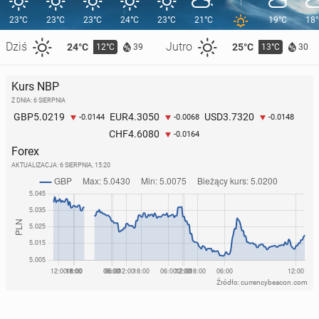
23°C
23°C
23°C
24°C
23°C
21°C
19°C
18
Dziś
Jutro
24°C
25°C
12°C
13°C
39
30
Kurs NBP
Z DNIA: 6 SIERPNIA
5.0219
4.3050
3.7320
GBP
EUR
USD
-0.0144
-0.0068
-0.0148
4.6080
CHF
-0.0164
Forex
AKTUALIZACJA:
6 SIERPNIA, 15:20
Źródło: currencybeacon.com