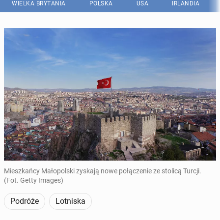
WIELKA BRYTANIA
POLSKA
USA
IRLANDIA
Mieszkańcy Małopolski zyskają nowe połączenie ze stolicą Turcji.
(Fot. Getty Images)
Podróże
Lotniska