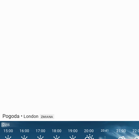
Pogoda
•
London
ZMIANA
Dziś
15:00
16:00
17:00
18:00
19:00
20:00
20:41
21:00
22: