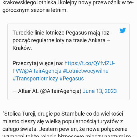
kra­kow­skie­go lot­ni­ska i kolejny nowy prze­woź­nik w te­
go­rocz­nym sezonie letnim.
Tu­rec­kie linie lot­ni­cze Pegasus mają roz­
po­cząć re­gu­lar­ne loty na trasie Ankara –
Kraków.
Prze­czy­taj więcej na:
https://t.co/QY­fvl­ZU­
FVW
@Al­ta­irA­gen­cja
#Lot­nic­two­cy­wil­ne
#Trans­por­tlot­ni­czy
#Pegasus
— Altair AL (@Al­ta­irA­gen­cja)
June 13, 2023
"Stolica Turcji, drugie po Stam­bu­le co do wiel­ko­ści
miasto cieszy się wielką po­pu­lar­no­ścią tu­ry­stów z
całego świata. Jestem pewien, że nowe po­łą­cze­nie
wzmocni także relacje biz­ne­so­we między naszymi re­