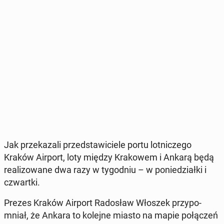
Jak prze­ka­za­li przed­sta­wi­cie­le portu lot­ni­cze­go
Kraków Airport, loty między Kra­ko­wem i Ankarą będą
re­ali­zo­wa­ne dwa razy w ty­go­dniu – w po­nie­dział­ki i
czwart­ki.
Prezes Kraków Airport Ra­do­sław Włoszek przy­po­
mniał, że Ankara to kolejne miasto na mapie po­łą­czeń