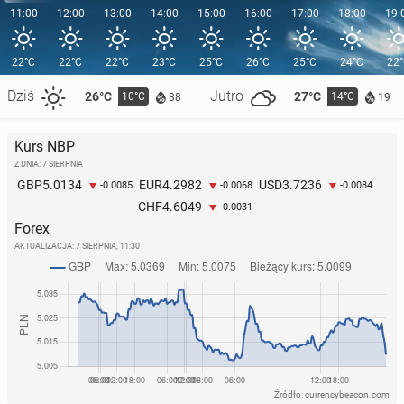
11:00
12:00
13:00
14:00
15:00
16:00
17:00
18:00
19:
22°C
22°C
22°C
23°C
25°C
26°C
25°C
24°C
22
Dziś
Jutro
26°C
27°C
10°C
14°C
38
19
Kurs NBP
Z DNIA: 7 SIERPNIA
5.0134
4.2982
3.7236
GBP
EUR
USD
-0.0085
-0.0068
-0.0084
4.6049
CHF
-0.0031
Forex
AKTUALIZACJA:
7 SIERPNIA, 11:30
Źródło: currencybeacon.com