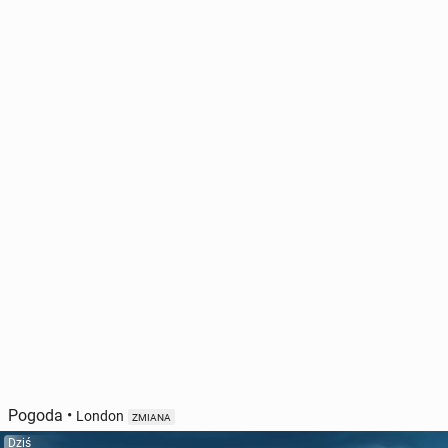
Pogoda
•
London
ZMIANA
Dziś