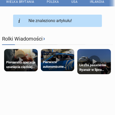
WIELKA BRYTANIA
POLSKA
USA
IRLANDIA
Nie znaleziono artykułu!
›
Rolki Wiadomości
Pierwsze
Pionierska operacja
Liczba pasażerów
autonomiczne
usunięcia ciężkiej
Ryanair w lipcu
Ubery pojawią się
wady wrodzonej
pobiła rekord
w Londynie jeszcze
płodu w łonie matki
tego lata