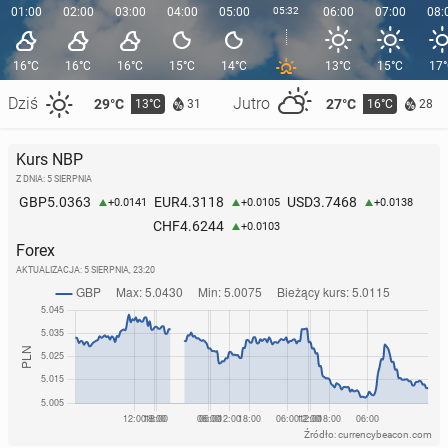
01:00
02:00
03:00
04:00
05:00
05:32
06:00
07:00
08:
16°C
16°C
16°C
15°C
14°C
13°C
15°C
17
Dziś
Jutro
29°C
27°C
13°C
16°C
31
28
Kurs NBP
Z DNIA: 5 SIERPNIA
5.0363
4.3118
3.7468
GBP
EUR
USD
+0.0141
+0.0105
+0.0138
4.6244
CHF
+0.0103
Forex
AKTUALIZACJA:
5 SIERPNIA, 23:20
Źródło: currencybeacon.com