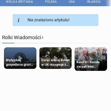
WIELKA BRYTANIA
POLSKA
USA
IRLANDIA
Nie znaleziono artykułu!
›
Rolki Wiadomości
Brytyjskiej
Coraz więcej kobiet
Karol III i Kamila
gospodarce grozi
w UK rezygnuje z
zaczęli letni
recesja, jeśli
roli druhny na
odpoczynek po
kryzys na Bliskim
ślubie
Igrzyskach
Wschodzie się
Wspólnoty w
przedłuży
Glasgow