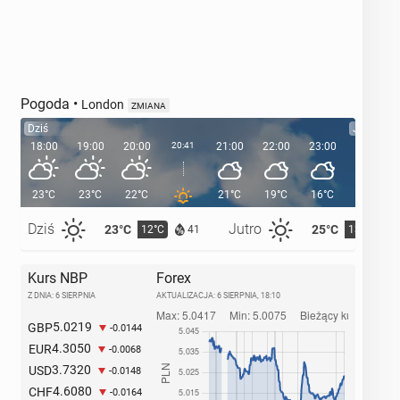
Pogoda
•
London
ZMIANA
Dziś
Jutro
18:00
19:00
20:00
20:41
21:00
22:00
23:00
00:00
23°C
23°C
22°C
21°C
19°C
16°C
16°C
Dziś
Jutro
23°C
25°C
12°C
13°C
41
Kurs NBP
Forex
Z DNIA: 6 SIERPNIA
AKTUALIZACJA:
6 SIERPNIA, 18:10
5.0219
GBP
-0.0144
4.3050
EUR
-0.0068
3.7320
USD
-0.0148
4.6080
CHF
-0.0164