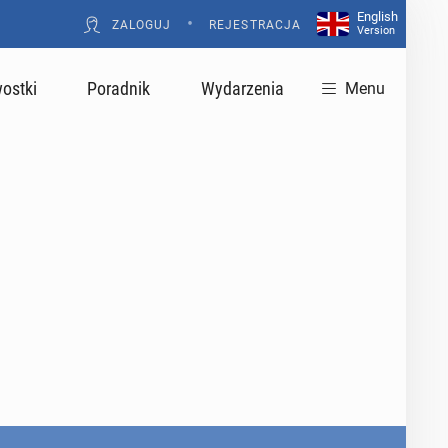
English
•
ZALOGUJ
REJESTRACJA
Version
ostki
Poradnik
Wydarzenia
Menu