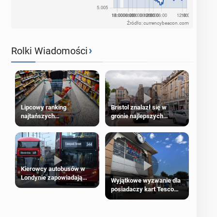
Źródło: currencybeacon.com
›
Rolki Wiadomości
Lipcowy ranking
Bristol znalazł się w
najtańszych
gronie najlepszych
supermarketów
kierunków podróży na
świecie
Kierowcy autobusów w
Londynie zapowiadają
Wyjątkowe wyzwanie dla
strajki
posiadaczy kart Tesco
Clubcard!