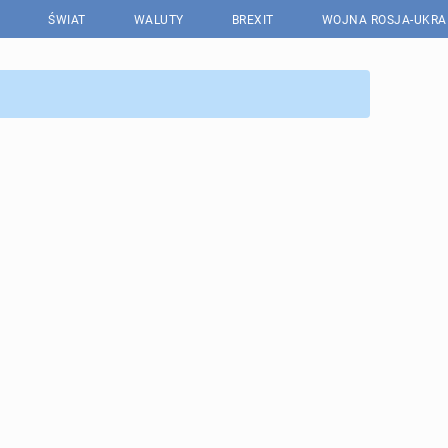
ŚWIAT
WALUTY
BREXIT
WOJNA ROSJA-UKRA