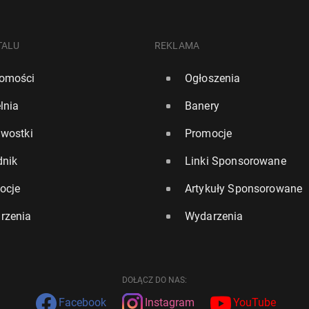
TALU
REKLAMA
omości
Ogłoszenia
lnia
Banery
awostki
Promocje
dnik
Linki Sponsorowane
ocje
Artykuły Sponsorowane
rzenia
Wydarzenia
DOŁĄCZ DO NAS:
Facebook
Instagram
YouTube