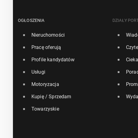
OGŁOSZENIA
DZIAŁY POR
Nieruchomości
Wiad
Pracę oferują
Czyte
Profile kandydatów
Ciek
Usługi
Pora
Motoryzacja
Prom
Kupię / Sprzedam
Wyda
Towarzyskie