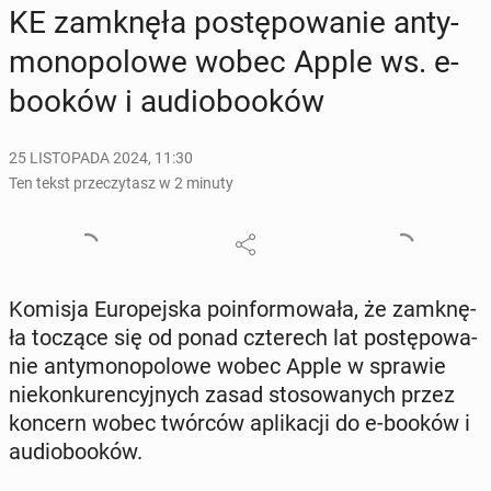
KE za­mknę­ła po­stę­po­wa­nie an­ty­
mo­no­po­lo­we wobec Apple ws. e-
booków i au­dio­bo­oków
25 LISTOPADA 2024, 11:30
Ten tekst przeczytasz w 2 minuty
Komisja Eu­ro­pej­ska po­in­for­mo­wa­ła, że za­mknę­
ła toczące się od ponad czte­rech lat po­stę­po­wa­
nie an­ty­mo­no­po­lo­we wobec Apple w sprawie
nie­kon­ku­ren­cyj­nych zasad sto­so­wa­nych przez
koncern wobec twórców apli­ka­cji do e-booków i
au­dio­bo­oków.