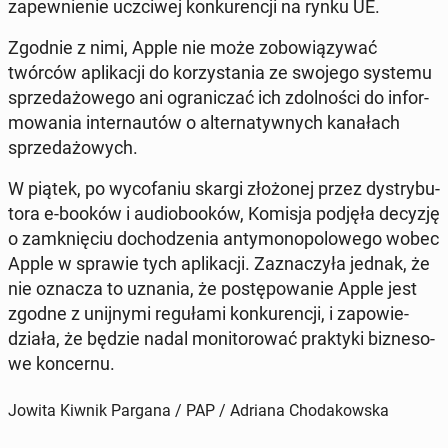
za­pew­nie­nie uczci­wej kon­ku­ren­cji na rynku UE.
Zgodnie z nimi, Apple nie może zo­bo­wią­zy­wać
twórców apli­ka­cji do ko­rzy­sta­nia ze swojego systemu
sprze­da­żo­we­go ani ogra­ni­czać ich zdol­no­ści do in­for­
mo­wa­nia in­ter­nau­tów o al­ter­na­tyw­nych ka­na­łach
sprze­da­żo­wych.
W piątek, po wy­co­fa­niu skargi zło­żo­nej przez dys­try­bu­
to­ra e-booków i au­dio­bo­oków, Komisja podjęła decyzję
o za­mknię­ciu do­cho­dze­nia an­ty­mo­no­po­lo­we­go wobec
Apple w sprawie tych apli­ka­cji. Za­zna­czy­ła jednak, że
nie oznacza to uznania, że po­stę­po­wa­nie Apple jest
zgodne z unij­ny­mi re­gu­ła­mi kon­ku­ren­cji, i za­po­wie­
dzia­ła, że będzie nadal mo­ni­to­ro­wać prak­ty­ki biz­ne­so­
we kon­cer­nu.
Jowita Kiwnik Pargana / PAP / Adriana Chodakowska