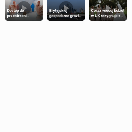
Dostęp do
Brytyjskiej
Coraz więcej kobiet
przestrzeni
gospodarce grozi
w UK rezygnuje z
przeznaczonych
recesja, jeśli
roli druhny na
dla jednej płci ma
kryzys na Bliskim
ślubie
opierać się
Wschodzie się
wyłącznie na płci
przedłuży
biologicznej