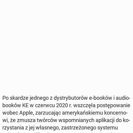
Po skardze jednego z dys­try­bu­to­rów e-booków i au­dio­
bo­oków KE w czerwcu 2020 r. wsz­czę­ła po­stę­po­wa­nie
wobec Apple, za­rzu­ca­jąc ame­ry­kań­skie­mu kon­cer­no­
wi, że zmusza twórców wspo­mnia­nych apli­ka­cji do ko­
rzy­sta­nia z jej wła­sne­go, za­strze­żo­ne­go systemu