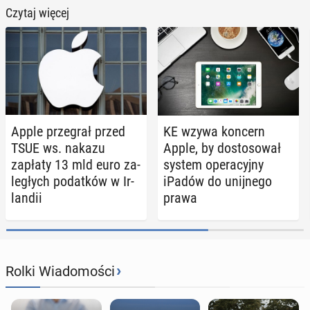
Czytaj więcej
Apple prze­grał przed
KE wzywa koncern
TSUE ws. nakazu
Apple, by do­sto­so­wał
zapłaty 13 mld euro za­
system ope­ra­cyj­ny
le­głych po­dat­ków w Ir­
iPadów do unij­ne­go
lan­dii
prawa
›
Rolki Wiadomości