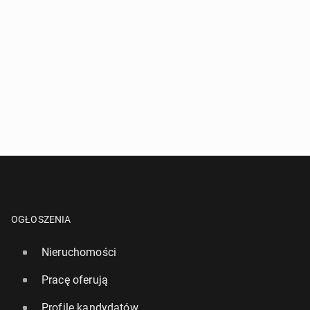
OGŁOSZENIA
Nieruchomości
Pracę oferują
Profile kandydatów