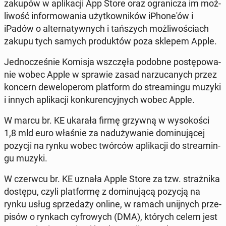
zakupów w apli­ka­cji App Store oraz ogra­ni­cza im moż­
li­wość in­for­mo­wa­nia użyt­kow­ni­ków iPho­ne­'ów i
iPadów o al­ter­na­tyw­nych i tań­szych moż­li­wo­ściach
zakupu tych samych pro­duk­tów poza sklepem Apple.
Jed­no­cze­śnie Komisja wsz­czę­ła podobne po­stę­po­wa­
nie wobec Apple w sprawie zasad na­rzu­ca­nych przez
koncern de­we­lo­pe­rom plat­form do stre­amin­gu muzyki
i innych apli­ka­cji kon­ku­ren­cyj­nych wobec Apple.
W marcu br. KE ukarała firmę grzywną w wy­so­ko­ści
1,8 mld euro właśnie za nad­uży­wa­nie do­mi­nu­ją­cej
pozycji na rynku wobec twórców apli­ka­cji do stre­amin­
gu muzyki.
W czerwcu br. KE uznała Apple Store za tzw. straż­ni­ka
dostępu, czyli plat­for­mę z do­mi­nu­ją­cą pozycją na
rynku usług sprze­da­ży online, w ramach unij­nych prze­
pi­sów o rynkach cy­fro­wych (DMA), których celem jest