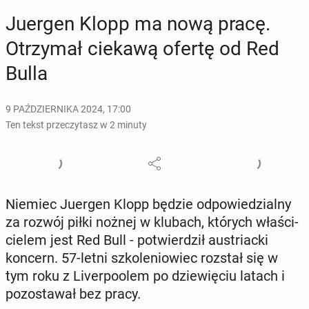
Juergen Klopp ma nową pracę.
Otrzy­mał ciekawą ofertę od Red
Bulla
9 PAŹDZIERNIKA 2024, 17:00
Ten tekst przeczytasz w 2 minuty
Niemiec Juergen Klopp będzie od­po­wie­dzial­ny
za rozwój piłki nożnej w klubach, których wła­ści­
cie­lem jest Red Bull - po­twier­dził au­striac­ki
koncern. 57-letni szko­le­nio­wiec rozstał się w
tym roku z Li­ver­po­olem po dzie­wię­ciu latach i
po­zo­sta­wał bez pracy.