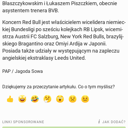
Błasz­czy­kow­skim i Łu­ka­szem Piszcz­kiem, obecnie
asy­sten­tem trenera BVB.
Koncern Red Bull jest wła­ści­cie­lem wi­ce­li­de­ra nie­miec­
kiej Bun­de­sli­gi po sześciu ko­lej­kach RB Lipsk, wi­ce­mi­
strza Austrii FC Sal­zburg, New York Red Bulls, bra­zy­lij­
skie­go Bra­gan­ti­no oraz Omiyi Ardija w Japonii.
Posiada także udziały w wy­stę­pu­ją­cym na za­ple­czu
an­giel­skiej eks­tra­kla­sy Leeds United.
PAP / Jagoda Sowa
Dziękujemy za przeczytanie artykułu. Co o tym myślisz?
LINKI SPONSOROWANE
JAK DODAĆ?