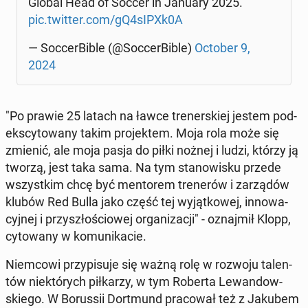
Global Head of Soccer in January 2025.
pic.twitter.com/gQ4sIPXk0A
— Soc­cer­Bi­ble (@Soc­cer­Bi­ble)
October 9,
2024
"Po prawie 25 latach na ławce tre­ner­skiej jestem pod­
eks­cy­to­wa­ny takim pro­jek­tem. Moja rola może się
zmienić, ale moja pasja do piłki nożnej i ludzi, którzy ją
tworzą, jest taka sama. Na tym sta­no­wi­sku przede
wszyst­kim chcę być men­to­rem tre­ne­rów i za­rzą­dów
klubów Red Bulla jako część tej wy­jąt­ko­wej, in­no­wa­
cyj­nej i przy­szło­ścio­wej or­ga­ni­za­cji" - oznaj­mił Klopp,
cy­to­wa­ny w ko­mu­ni­ka­cie.
Niem­co­wi przy­pi­su­je się ważną rolę w rozwoju ta­len­
tów nie­któ­rych pił­ka­rzy, w tym Roberta Le­wan­dow­
skie­go. W Bo­rus­sii Do­rt­mund pra­co­wał też z Jakubem