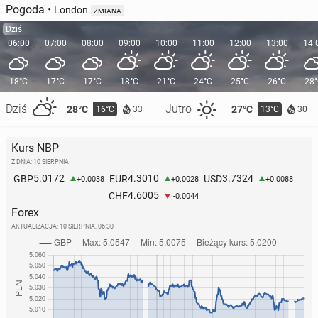
Pogoda
•
London
ZMIANA
Dziś
06:00
07:00
08:00
09:00
10:00
11:00
12:00
13:00
14:
18°C
17°C
17°C
18°C
21°C
24°C
25°C
26°C
28
Dziś
Jutro
28°C
27°C
16°C
13°C
33
30
Kurs NBP
Z DNIA: 10 SIERPNIA
5.0172
4.3010
3.7324
GBP
EUR
USD
+0.0038
+0.0028
+0.0088
4.6005
CHF
-0.0044
Forex
AKTUALIZACJA:
10 SIERPNIA, 06:30