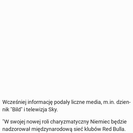
Wcze­śniej in­for­ma­cję podały liczne media, m.in. dzien­
nik "Bild" i te­le­wi­zja Sky.
"W swojej nowej roli cha­ry­zma­tycz­ny Niemiec będzie
nad­zo­ro­wał mię­dzy­na­ro­do­wą sieć klubów Red Bulla.