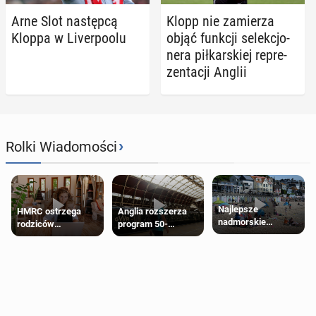
Arne Slot na­stęp­cą
Klopp nie za­mie­rza
Kloppa w Li­ver­po­olu
objąć funkcji se­lek­cjo­
ne­ra pił­kar­skiej re­pre­
zen­ta­cji Anglii
›
Rolki Wiadomości
Najlepsze
HMRC ostrzega
Anglia rozszerza
nadmorskie
rodziców
program 50-
miasteczko blisko
pobierających Child
procentowych
Londynu
Benefit. Mogą być
zniżek kolejowych
zobowiązani do
na 18-latków
zwrotu zasiłku