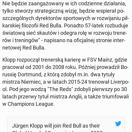
Nie będzie za­an­ga­żo­wa­ny w ich co­dzien­ne dzia­ła­nia,
tylko stworzy stra­te­gicz­ną wizję, będzie wspie­rał po­
szcze­gól­nych dy­rek­to­rów spor­to­wych w roz­wi­ja­niu pił­
kar­skiej fi­lo­zo­fii Red Bulla. Ponadto 57-latek roz­bu­du­je
świa­to­wą sieć skautów i odegra rolę w rozwoju tre­ne­
rów i tre­nin­gów" - na­pi­sa­no na ofi­cjal­nej stronie in­ter­
ne­to­wej Red Bulla.
Klopp roz­po­czął tre­ner­ską karierę w FSV Mainz, gdzie
pra­co­wał od 2001 do 2008 roku. Później pro­wa­dził Bo­
rus­się Do­rt­mund, z którą zdobył m.in. dwa tytuły
mistrza Niemiec, a w latach 2015-24 tre­no­wał Li­ver­po­
ol. Pod jego wodzą "The Reds" zdobyli pierw­szy po 30
latach przerwy tytuł mistrza Anglii, a także trium­fo­wa­li
w Cham­pions League.
Jürgen Klopp will join Red Bull as their