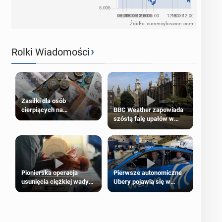
Źródło: currencybeacon.com
›
Rolki Wiadomości
Zasiłki dla osób
cierpiących na
BBC Weather zapowiada
schorzenia psychiczne
szóstą falę upałów w
Londynie
Pierwsze autonomiczne
Pionierska operacja
Ubery pojawią się w
usunięcia ciężkiej wady
Londynie jeszcze tego
wrodzonej płodu w łonie
lata
matki