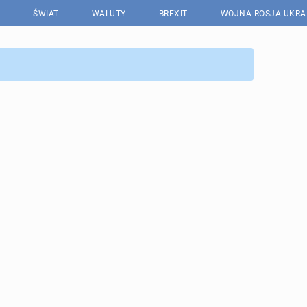
ŚWIAT
WALUTY
BREXIT
WOJNA ROSJA-UKRA