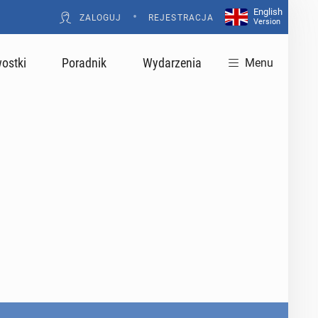
English
•
ZALOGUJ
REJESTRACJA
Version
ostki
Poradnik
Wydarzenia
Menu