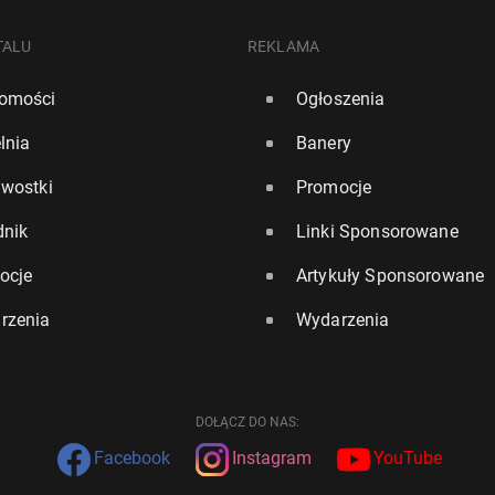
TALU
REKLAMA
omości
Ogłoszenia
lnia
Banery
awostki
Promocje
dnik
Linki Sponsorowane
ocje
Artykuły Sponsorowane
rzenia
Wydarzenia
DOŁĄCZ DO NAS:
Facebook
Instagram
YouTube