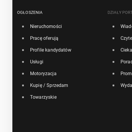
OGŁOSZENIA
DZIAŁY POR
Nieruchomości
Wiad
Pracę oferują
Czyte
Profile kandydatów
Ciek
Usługi
Pora
Motoryzacja
Prom
Kupię / Sprzedam
Wyda
Towarzyskie