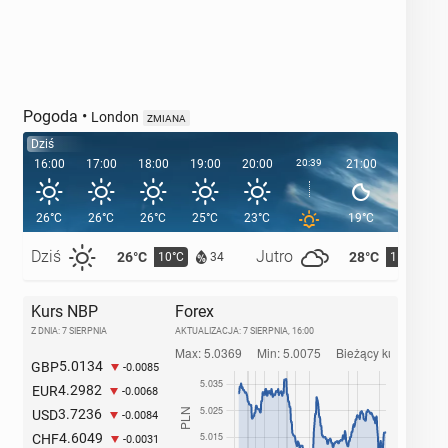
Pogoda
•
London
ZMIANA
Dziś
16:00
17:00
18:00
19:00
20:00
20:39
21:00
22:00
26°C
26°C
26°C
25°C
23°C
19°C
17°C
Dziś
Jutro
26°C
28°C
10°C
11°C
34
Kurs NBP
Forex
Z DNIA: 7 SIERPNIA
AKTUALIZACJA:
7 SIERPNIA, 16:00
5.0134
GBP
-0.0085
4.2982
EUR
-0.0068
3.7236
USD
-0.0084
4.6049
CHF
-0.0031