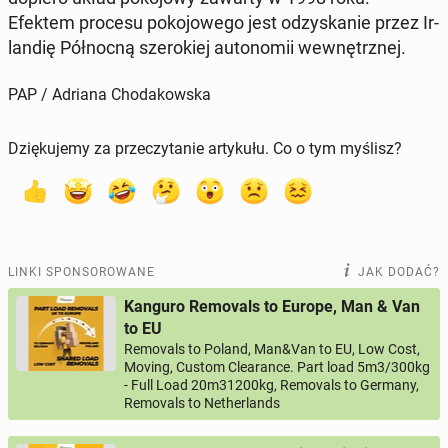
Efektem procesu po­ko­jo­we­go jest od­zy­ska­nie przez Ir­
lan­dię Pół­noc­ną sze­ro­kiej au­to­no­mii we­wnętrz­nej.
PAP / Adriana Chodakowska
Dziękujemy za przeczytanie artykułu. Co o tym myślisz?
LINKI SPONSOROWANE
JAK DODAĆ?
Kanguro Removals to Europe, Man & Van
to EU
Removals to Poland, Man&Van to EU, Low Cost,
Moving, Custom Clearance. Part load 5m3/300kg
- Full Load 20m31200kg, Removals to Germany,
Removals to Netherlands