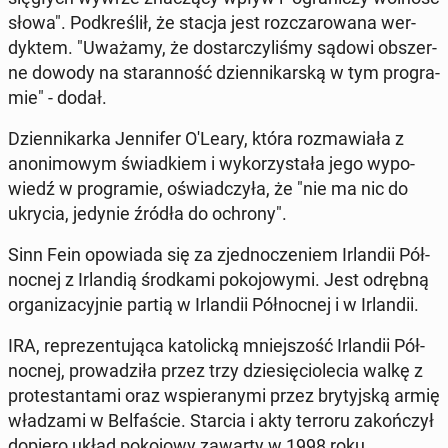
słowa". Pod­kre­ślił, że stacja jest roz­cza­ro­wa­na wer­
dyk­tem. "Uważamy, że do­star­czy­li­śmy sądowi ob­szer­
ne dowody na sta­ran­ność dzien­ni­kar­ską w tym pro­gra­
mie" - dodał.
Dzien­ni­kar­ka Jen­ni­fer O'Leary, która roz­ma­wia­ła z
ano­ni­mo­wym świad­kiem i wy­ko­rzy­sta­ła jego wy­po­
wiedź w pro­gra­mie, oświad­czy­ła, że "nie ma nic do
ukrycia, jedynie źródła do ochrony".
Sinn Fein opo­wia­da się za zjed­no­cze­niem Ir­lan­dii Pół­
noc­nej z Ir­lan­dią środ­ka­mi po­ko­jo­wy­mi. Jest odrębną
or­ga­ni­za­cyj­nie partią w Ir­lan­dii Pół­noc­nej i w Ir­lan­dii.
IRA, re­pre­zen­tu­ją­ca ka­to­lic­ką mniej­szość Ir­lan­dii Pół­
noc­nej, pro­wa­dzi­ła przez trzy dzie­się­cio­le­cia walkę z
pro­te­stan­ta­mi oraz wspie­ra­ny­mi przez bry­tyj­ską armię
wła­dza­mi w Bel­fa­ście. Starcia i akty terroru za­koń­czył
dopiero układ po­ko­jo­wy zawarty w 1998 roku.