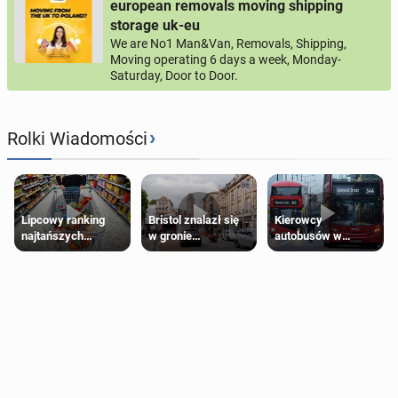
european removals moving shipping
storage uk-eu
We are No1 Man&Van, Removals, Shipping,
Moving operating 6 days a week, Monday-
Saturday, Door to Door.
›
Rolki Wiadomości
Lipcowy ranking
Bristol znalazł się
Kierowcy
najtańszych
w gronie
autobusów w
supermarketów
najlepszych
Londynie
kierunków podróży
zapowiadają strajki
na świecie