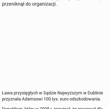
prze­nik­nął do or­ga­ni­za­cji.
Ława przy­się­głych w Sądzie Naj­wyż­szym w Du­bli­nie
przy­zna­ła Adam­so­wi 100 tys. euro od­szko­do­wa­nia.
Do­nald­son, który w 2005 r. przy­znał, że pra­co­wał dla