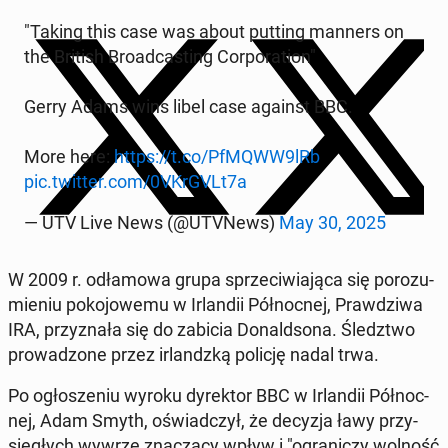
"Taking this case was about putting manners on
the British Bro­ad­ca­sting Cor­po­ra­tion"
Gerry Adams wins libel case against BBC.
More here:
https://t.co/PfMQWW9lRb
pic.twitter.com/0VKrGVLt7a
— UTV Live News (@UTVNews)
May 30, 2025
W 2009 r. odła­mo­wa grupa sprze­ci­wia­ją­ca się po­ro­zu­
mie­niu po­ko­jo­we­mu w Ir­lan­dii Pół­noc­nej, Praw­dzi­wa
IRA, przy­zna­ła się do zabicia Do­nald­so­na. Śledz­two
pro­wa­dzo­ne przez ir­landz­ką policję nadal trwa.
Po ogło­sze­niu wyroku dy­rek­tor BBC w Ir­lan­dii Pół­noc­
nej, Adam Smyth, oświad­czył, że decyzja ławy przy­
się­głych wywrze zna­czą­cy wpływ i "ogra­ni­czy wolność