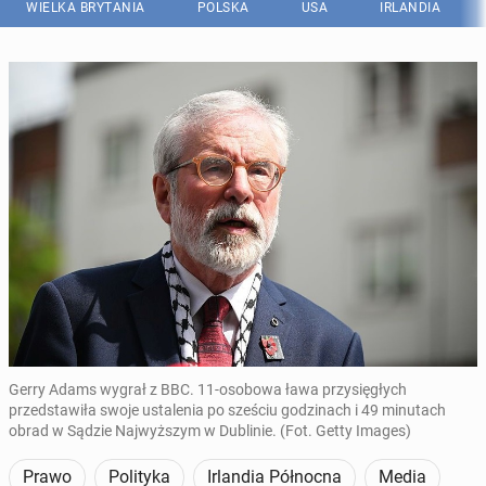
WIELKA BRYTANIA
POLSKA
USA
IRLANDIA
Gerry Adams wygrał z BBC. 11-osobowa ława przysięgłych
przedstawiła swoje ustalenia po sześciu godzinach i 49 minutach
obrad w Sądzie Najwyższym w Dublinie. (Fot. Getty Images)
Prawo
Polityka
Irlandia Północna
Media