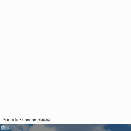
Pogoda
•
London
ZMIANA
Dziś