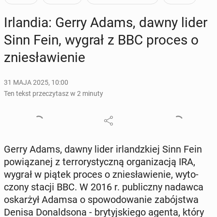
Ir­lan­dia: Gerry Adams, dawny lider
Sinn Fein, wygrał z BBC proces o
znie­sła­wie­nie
31 MAJA 2025, 10:00
Ten tekst przeczytasz w 2 minuty
Gerry Adams, dawny lider ir­landz­kiej Sinn Fein
po­wią­za­nej z ter­ro­ry­stycz­ną or­ga­ni­za­cją IRA,
wygrał w piątek proces o znie­sła­wie­nie, wy­to­
czo­ny stacji BBC. W 2016 r. pu­blicz­ny nadawca
oskar­żył Adamsa o spo­wo­do­wa­nie za­bój­stwa
Denisa Do­nald­so­na - bry­tyj­skie­go agenta, który