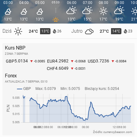
03:00
04:00
05:00
05:33
06:00
07:00
08:00
09:00
10:
13°C
13°C
13°C
13°C
15°C
17°C
19°C
21
Dziś
Jutro
24°C
27°C
13°C
14°C
26
23
Kurs NBP
Z DNIA: 7 SIERPNIA
5.0134
4.2982
3.7236
GBP
EUR
USD
-0.0085
-0.0068
-0.0084
4.6049
CHF
-0.0031
Forex
AKTUALIZACJA:
7 SIERPNIA, 03:10
Źródło: currencybeacon.com