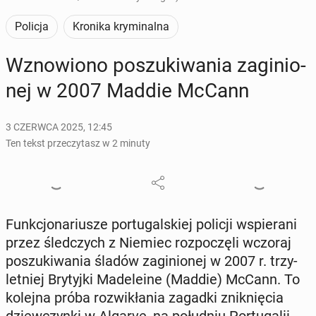
Policja
Kronika kryminalna
Wzno­wio­no po­szu­ki­wa­nia za­gi­nio­
nej w 2007 Maddie McCann
3 CZERWCA 2025, 12:45
Ten tekst przeczytasz w 2 minuty
Funk­cjo­na­riu­sze por­tu­gal­skiej policji wspie­ra­ni
przez śled­czych z Niemiec roz­po­czę­li wczoraj
po­szu­ki­wa­nia śladów za­gi­nio­nej w 2007 r. trzy­
let­niej Bry­tyj­ki Ma­de­le­ine (Maddie) McCann. To
kolejna próba roz­wi­kła­nia zagadki znik­nię­cia
dziew­czyn­ki w Algarve, na po­łu­dniu Por­tu­ga­lii.