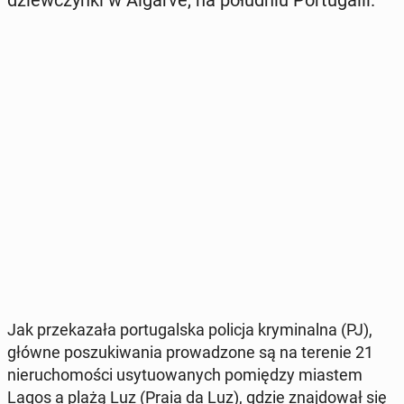
Jak prze­ka­za­ła por­tu­gal­ska policja kry­mi­nal­na (PJ),
główne po­szu­ki­wa­nia pro­wa­dzo­ne są na terenie 21
nie­ru­cho­mo­ści usy­tu­owa­nych po­mię­dzy miastem
Lagos a plażą Luz (Praia da Luz), gdzie znaj­do­wał się