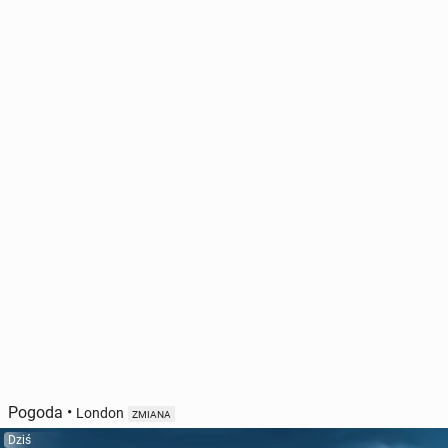
Pogoda
•
London
ZMIANA
Dziś