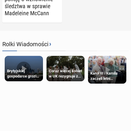
śledz­twa w sprawie
Ma­de­le­ine McCann
›
Rolki Wiadomości
Brytyjskiej
Coraz więcej kobiet
Karol III i Kamila
gospodarce grozi
w UK rezygnuje z
zaczęli letni
recesja, jeśli
roli druhny na
odpoczynek po
kryzys na Bliskim
ślubie
Igrzyskach
Wschodzie się
Wspólnoty w
przedłuży
Glasgow