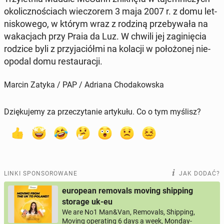
oko­licz­no­ściach wie­czo­rem 3 maja 2007 r. z domu let­
ni­sko­we­go, w którym wraz z rodziną prze­by­wa­ła na
wa­ka­cjach przy Praia da Luz. W chwili jej za­gi­nię­cia
rodzice byli z przy­ja­ciół­mi na kolacji w po­ło­żo­nej nie­
opo­dal domu re­stau­ra­cji.
Marcin Zatyka / PAP / Adriana Chodakowska
Dziękujemy za przeczytanie artykułu. Co o tym myślisz?
LINKI SPONSOROWANE
JAK DODAĆ?
european removals moving shipping
storage uk-eu
We are No1 Man&Van, Removals, Shipping,
Moving operating 6 days a week, Monday-