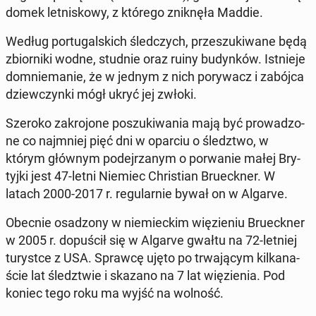
domek let­ni­sko­wy, z którego znik­nę­ła Maddie.
Według por­tu­gal­skich śled­czych, prze­szu­ki­wa­ne będą
zbior­ni­ki wodne, studnie oraz ruiny bu­dyn­ków. Ist­nie­je
do­mnie­ma­nie, że w jednym z nich po­ry­wacz i zabójca
dziew­czyn­ki mógł ukryć jej zwłoki.
Szeroko za­kro­jo­ne po­szu­ki­wa­nia mają być pro­wa­dzo­
ne co naj­mniej pięć dni w oparciu o śledz­two, w
którym głównym po­dej­rza­nym o po­rwa­nie małej Bry­
tyj­ki jest 47-letni Niemiec Chri­stian Bru­eck­ner. W
latach 2000-2017 r. re­gu­lar­nie bywał on w Algarve.
Obecnie osa­dzo­ny w nie­miec­kim wię­zie­niu Bru­eck­ner
w 2005 r. do­pu­ścił się w Algarve gwałtu na 72-letniej
tu­ry­st­ce z USA. Sprawcę ujęto po trwa­ją­cym kil­ka­na­
ście lat śledz­twie i skazano na 7 lat wię­zie­nia. Pod
koniec tego roku ma wyjść na wolność.