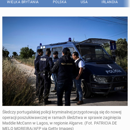
WIELKA BRYTANIA
POLSKA
USA
IRLANDIA
Śledczy portugalskiej policji kryminalnej przygotowują się do nowej
operacji poszukiwawczej w ramach śledztwa w sprawie zaginięcia
Maddie McCann w Lagos, w regionie Algarve. (Fot. PATRICIA DE
MELO MOREIRA/AFP via Getty Images)