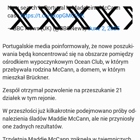
New search in Por­tu­gal in Ma­de­le­ine McCann
case
https://t.co/axopGMC92K
— BBC News (UK) (@BBCNews)
June 2, 2025
Por­tu­gal­skie media po­in­for­mo­wa­ły, że nowe po­szu­ki­
wa­nia będą kon­cen­tro­wać się na ob­sza­rze po­mię­dzy
ośrod­kiem wy­po­czyn­ko­wym Ocean Club, w którym
prze­by­wa­ła rodzina McCann, a domem, w którym
miesz­kał Brück­ner.
Zespół otrzy­mał po­zwo­le­nie na prze­szu­ka­nie 21
działek w tym rejonie.
W prze­szło­ści już kil­ka­krot­nie po­dej­mo­wa­no próby od­
na­le­zie­nia śladów Maddie McCann, ale nie przy­nio­sły
one żadnych re­zul­ta­tów.
Trzy­let­nia Maddie McCann znik­nę­ła w ta­jem­ni­czych