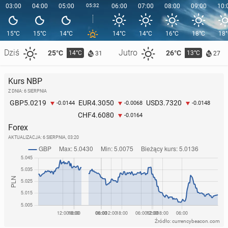
03:00
04:00
05:00
05:32
06:00
07:00
08:00
09:00
10:
15°C
15°C
14°C
14°C
14°C
16°C
18°C
18
Dziś
Jutro
25°C
26°C
14°C
13°C
31
27
Kurs NBP
Z DNIA: 6 SIERPNIA
5.0219
4.3050
3.7320
GBP
EUR
USD
-0.0144
-0.0068
-0.0148
4.6080
CHF
-0.0164
Forex
AKTUALIZACJA:
6 SIERPNIA, 03:20
Źródło: currencybeacon.com