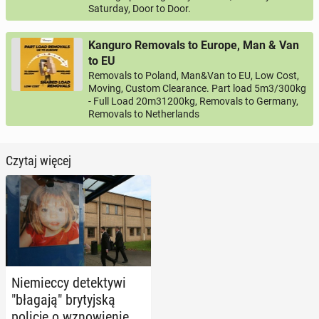
Saturday, Door to Door.
Kanguro Removals to Europe, Man & Van
to EU
Removals to Poland, Man&Van to EU, Low Cost,
Moving, Custom Clearance. Part load 5m3/300kg
- Full Load 20m31200kg, Removals to Germany,
Removals to Netherlands
Czytaj więcej
Nie­miec­cy de­tek­ty­wi
"błagają" bry­tyj­ską
policję o wzno­wie­nie