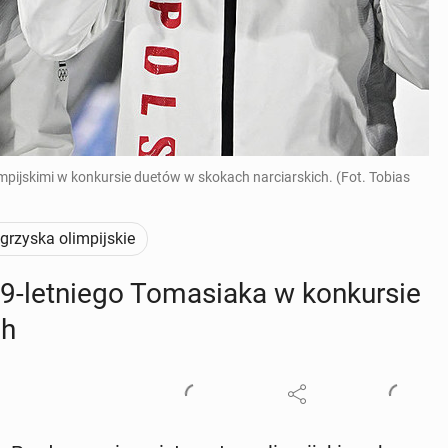
pijskimi w konkursie duetów w skokach narciarskich. (Fot. Tobias
grzyska olimpijskie
let­nie­go To­ma­sia­ka w kon­kur­sie
ch