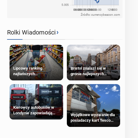
Źródło: currencybeacon.com
›
Rolki Wiadomości
Lipcowy ranking
Bristol znalazł się w
najtańszych
gronie najlepszych
supermarketów
kierunków podróży na
świecie
Kierowcy autobusów w
Londynie zapowiadają
Wyjątkowe wyzwanie dla
strajki
posiadaczy kart Tesco
Clubcard!