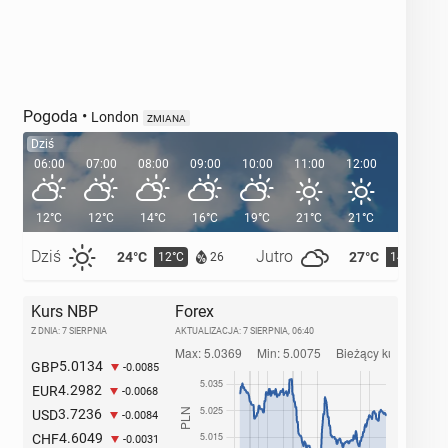
Pogoda
•
London
ZMIANA
Dziś
06:00
07:00
08:00
09:00
10:00
11:00
12:00
13:00
12°C
12°C
14°C
16°C
19°C
21°C
21°C
22°C
Dziś
Jutro
24°C
27°C
12°C
14°C
26
Kurs NBP
Forex
Z DNIA: 7 SIERPNIA
AKTUALIZACJA:
7 SIERPNIA, 06:40
5.0134
GBP
-0.0085
4.2982
EUR
-0.0068
3.7236
USD
-0.0084
4.6049
CHF
-0.0031