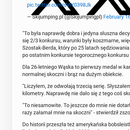
pic.twitter.com/dViY0398Jk
— Ski­jum­ping.pl (@Ski­jum­pingpl)
Fe­bru­ary 1
"To była na­praw­dę dobra i jedyna słuszna dec
się 2/3 kon­kur­su, warunki były kosz­mar­ne, więc 
Szostak-Berda, który po 25 latach sę­dzio­wa­nia 
po ostat­nim kon­kur­sie te­go­rocz­ne­go kon­kur­su
Dla 26-let­nie­go Wąska to pierw­szy medal w ka­r
nor­mal­nej skoczni i brąz na dużym obiek­cie.
"Li­czy­łem, że od­wo­ła­ją trzecią serię. Sły­sza­ł
ki­lo­me­try. Na­praw­dę nie dało się z tego coś s
"To nie­sa­mo­wi­te. To jeszcze do mnie nie dota
razy załamał mnie na skoczni" - stwier­dził zsz
Do hi­sto­rii prze­szła też ame­ry­kań­ska bob­sle­i