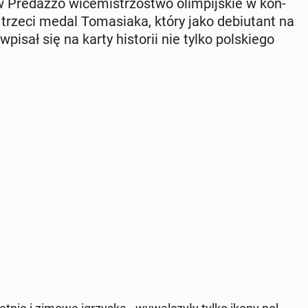
re­daz­zo wi­ce­mi­strzo­stwo olim­pij­skie w kon­
trzeci medal To­ma­sia­ka, który jako de­biu­tant na
pisał się na karty hi­sto­rii nie tylko pol­skie­go