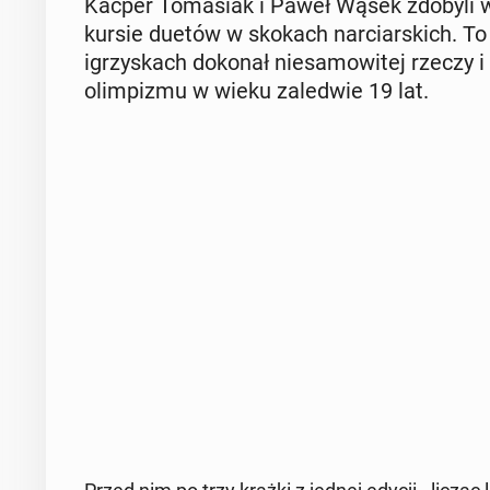
Kacper To­ma­siak i Paweł Wąsek zdobyli w P
kur­sie duetów w skokach nar­ciar­skich. To 
igrzy­skach dokonał nie­sa­mo­wi­tej rzeczy i w
olim­pi­zmu w wieku za­le­d­wie 19 lat.