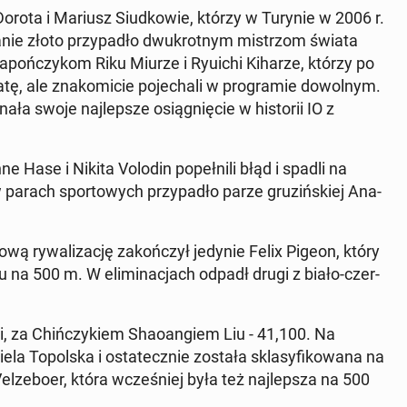
Dorota i Mariusz Siud­ko­wie, którzy w Turynie w 2006 r.
­la­nie złoto przy­pa­dło dwu­krot­nym mi­strzom świata
Ja­poń­czy­kom Riku Miurze i Ryuichi Kiharze, którzy po
ę, ale zna­ko­mi­cie po­je­cha­li w pro­gra­mie do­wol­nym.
 swoje naj­lep­sze osią­gnię­cie w hi­sto­rii IO z
 Hase i Nikita Volodin po­peł­ni­li błąd i spadli na
w parach spor­to­wych przy­pa­dło parze gru­ziń­skiej Ana­
ą ry­wa­li­za­cję za­koń­czył jedynie Felix Pigeon, który
gu na 500 m. W eli­mi­na­cjach odpadł drugi z biało-czer­
, za Chiń­czy­kiem Sha­oan­giem Liu - 41,100. Na
­la To­pol­ska i osta­tecz­nie została skla­sy­fi­ko­wa­na na
l­ze­bo­er, która wcze­śniej była też naj­lep­sza na 500