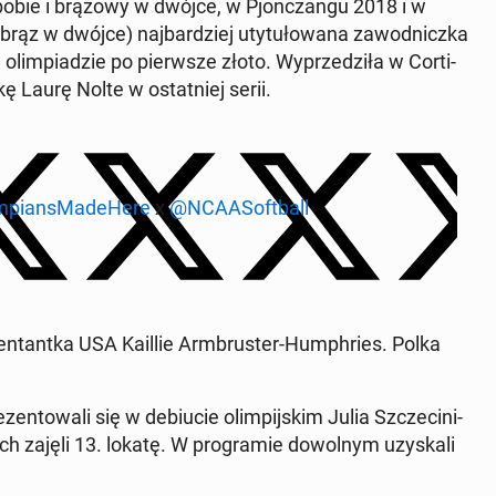
bo­bie i brązowy w dwójce, w Pjon­czan­gu 2018 i w
z w dwójce) naj­bar­dziej uty­tu­ło­wa­na za­wod­nicz­ka
 olim­pia­dzie po pierw­sze złoto. Wy­prze­dzi­ła w Cor­ti­
ę Laurę Nolte w ostat­niej serii.
­pian­sMa­de­He­re
x
@NCA­ASo­ft­ball
en­tant­ka USA Kaillie Arm­bru­ster-Hum­ph­ries. Polka
n­to­wa­li się w de­biu­cie olim­pij­skim Julia Szcze­ci­ni­
 zajęli 13. lokatę. W pro­gra­mie do­wol­nym uzy­ska­li