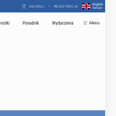
English
•
ZALOGUJ
REJESTRACJA
Version
ostki
Poradnik
Wydarzenia
Menu