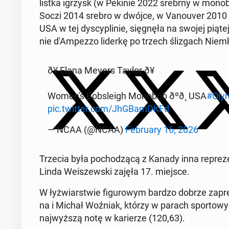
list­ka igrzysk (w Pekinie 2022 srebrny w mo­no­
Soczi 2014 srebro w dwójce, w Va­no­uver 2010 brą
USA w tej dys­cy­pli­nie, się­gnę­ła na swojej piątej
nie d'Am­pez­zo liderkę po trzech śli­zgach Niemk
ð¥ Elana Meyers Taylor ð¥
Women's Bob­sle­igh Monobob ðºð¸ USA
#Olym
pic.twitter.com/JhG­BamDKFd
— NCAA (@NCAA)
Fe­bru­ary 16, 2026
Trzecia była po­cho­dzą­cą z Kanady inna re­pre­z
Linda We­iszew­ski zajęła 17. miejsce.
W łyż­wiar­stwie fi­gu­ro­wym bardzo dobrze za­pre­ze
na i Michał Woźniak, którzy w parach spor­to­wych
naj­wyż­szą notę w ka­rie­rze (120,63).