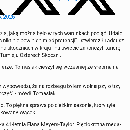
6, 2026
yzja, jaką można było w tych wa­run­kach podjąć. Udało
nikt nie po­wi­nien mieć pre­ten­sji" - stwier­dził Tadeusz
na skocz­niach w kraju i na świecie za­koń­czył karierę
 Tur­nie­ju Czte­rech Skoczni.
ie­rze. To­ma­siak cieszył się wcze­śniej ze srebrna na
em wy­po­wie­dzi, że na roz­bie­gu byłem wol­niej­szy o trzy
koczyć" - mówił To­ma­siak.
rło. To piękna sprawa po ciężkim sezonie, który tyle
o­ko­wa­ny Wąsek.
st­ka 41-letnia Elana Meyers-Taylor. Pię­cio­krot­na me­da­