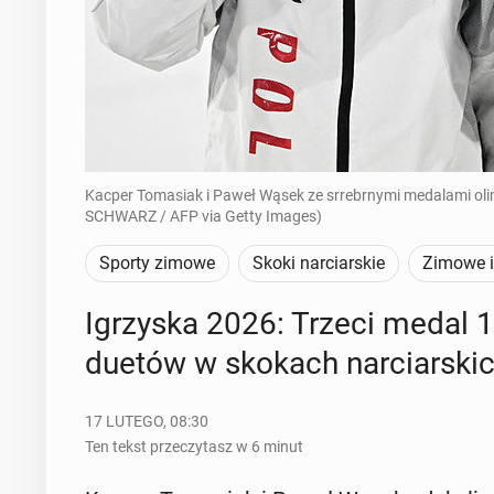
Kacper Tomasiak i Paweł Wąsek ze srrebrnymi medalami olim
SCHWARZ / AFP via Getty Images)
Sporty zimowe
Skoki narciarskie
Zimowe i
Igrzy­ska 2026: Trzeci medal 19-
duetów w skokach nar­ciar­ski
17 LUTEGO, 08:30
Ten tekst przeczytasz w 6 minut