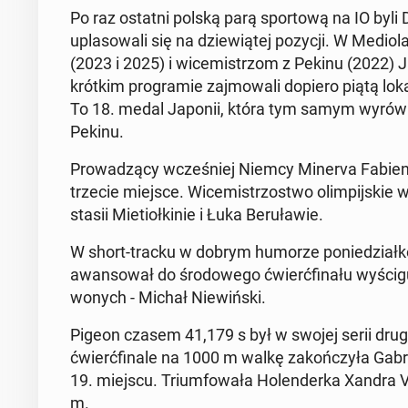
Po raz ostatni polską parą spor­to­wą na IO byli 
upla­so­wa­li się na dzie­wią­tej pozycji. W Me­dio
(2023 i 2025) i wi­ce­mi­strzom z Pekinu (2022) 
krótkim pro­gra­mie zaj­mo­wa­li dopiero piątą lokat
To 18. medal Japonii, która tym samym wy­rów­na­ła
Pekinu.
Pro­wa­dzą­cy wcze­śniej Niemcy Minerva Fa­bien­ne
trzecie miejsce. Wi­ce­mi­strzo­stwo olim­pij­skie 
sta­sii Mie­tioł­ki­nie i Łuka Be­ru­ła­wie.
W short-tracku w dobrym humorze po­nie­dział­ko­w
awan­so­wał do śro­do­we­go ćwierć­fi­na­łu wyści
wo­nych - Michał Nie­wiń­ski.
Pigeon czasem 41,179 s był w swojej serii drugi
ćwierć­fi­na­le na 1000 m walkę za­koń­czy­ła Ga­brie
19. miejscu. Trium­fo­wa­ła Ho­len­der­ka Xandra Ve
m.