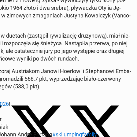
etnie i zimowe igrzy­ska - wy­wal­czy­ły tylko ikony pol­
(Tokio 1964 złoto i dwa srebra), pły­wacz­ka Otylia Ję­
z w zi­mo­wych zma­ga­niach Justyna Ko­wal­czyk (Van­co­
w duetach (za­stą­pił ry­wa­li­za­cję dru­ży­no­wą), miał nie­
ii roz­po­czę­ła się śnie­ży­ca. Na­stą­pi­ła przerwa, po niej
, ale osta­tecz­nie jury po jego wy­stę­pie oraz długiej
za końcowe wyniki po dwóch rundach.
oraj Au­stria­kom Janowi Ho­er­lo­wi i Ste­pha­no­wi Em­ba­
gro­ma­dzi­li 568,7 pkt, wy­prze­dza­jąc biało-czer­wo­ny
e­gów (538,0 pkt).
a2026
!
r
siak
al, Johann Andre Forfang
#ski­jum­ping­fa­mi­ly