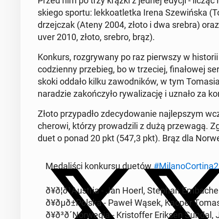
Przed nim po trzy krążki z jednej edycji - licząc l
skie­go sportu: lek­ko­atlet­ka Irena Sze­wiń­ska 
drzej­czak (Ateny 2004, złoto i dwa srebra) ora
uver 2010, złoto, srebro, brąz).
Konkurs, roz­gry­wa­ny po raz pierw­szy w hi­sto­rii 
co­dzien­ny prze­bieg, bo w trze­ciej, fi­na­ło­wej ser
skoki oddało kilku za­wod­ni­ków, w tym To­ma­siak
na­ra­dzie za­koń­czy­ło ry­wa­li­za­cję i uznało 
Złoto przy­pa­dło zde­cy­do­wa­nie naj­lep­szym wcz
che­ro­wi, którzy pro­wa­dzi­li z dużą prze­wa­gą. Z
duet o ponad 20 pkt (547,3 pkt). Brąz dla Nor­w
Me­da­li­ści kon­kur­su duetów
#Mi­la­no­Cor­ti­n
ð¥ð¦ð¹Au­stria - Jan Hoerl, Stephan Em­ba­che
ð¥ðµð±Pol­ska - Paweł Wąsek, Kacper To­ma­
ð¥ð³ð´Nor­we­gia - Kri­stof­fer Eriksen Sund