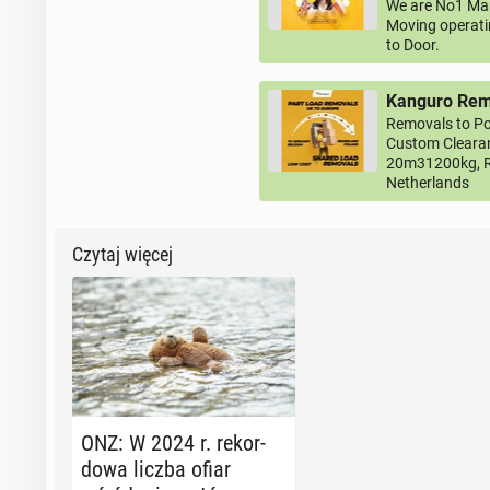
We are No1 Man
Moving operati
to Door.
Kanguro Remo
Removals to Po
Custom Clearan
20m31200kg, R
Netherlands
Czytaj więcej
ONZ: W 2024 r. re­kor­
do­wa liczba ofiar