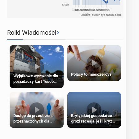
Źródło: currencybeacon.com
›
Rolki Wiadomości
Polacy to mięsożercy?
Wyjątkowe wyzwanie dla
posiadaczy kart Tesco
Clubcard!
Dostęp do przestrzeni
Brytyjskiej gospodarce
przeznaczonych dla
grozi recesja, jeśli kryzys
jednej płci ma opierać się
na Bliskim Wschodzie się
wyłącznie na płci
przedłuży
biologicznej