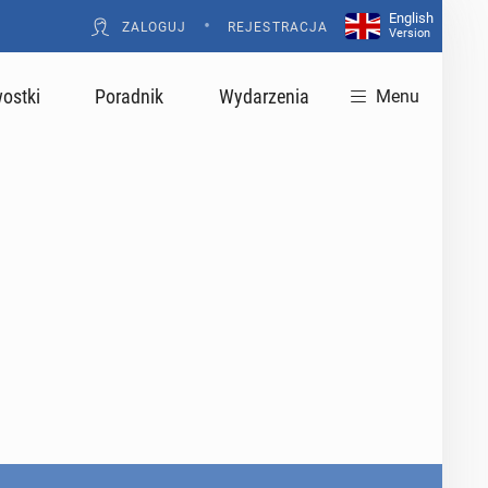
English
•
ZALOGUJ
REJESTRACJA
Version
ostki
Poradnik
Wydarzenia
Menu