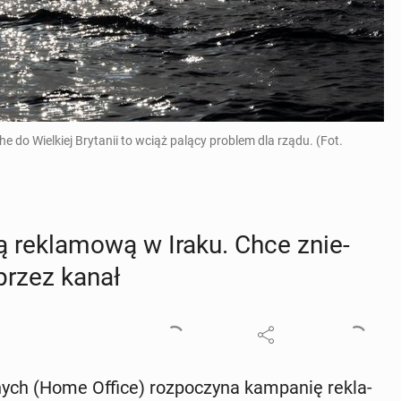
do Wielkiej Brytanii to wciąż palący problem dla rządu. (Fot.
 re­kla­mo­wą w Iraku. Chce znie­
 przez kanał
nych (Home Office) roz­po­czy­na kam­pa­nię re­kla­