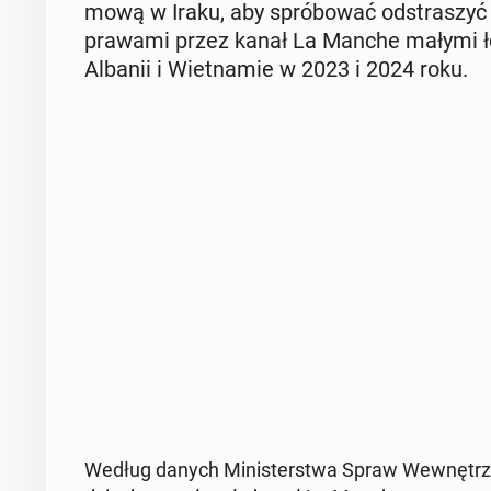
mo­wą w Iraku, aby spró­bo­wać od­stra­szyć ta
pra­wa­mi przez kanał La Manche małymi ło
Albanii i Wiet­na­mie w 2023 i 2024 roku.
Według danych Mi­ni­ster­stwa Spraw We­wnętrz­n