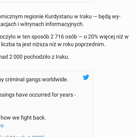
­micz­nym re­gio­nie Kur­dy­sta­nu w Iraku — będą wy­
­cjach i wi­try­nach in­for­ma­cyj­nych.
kro­czy­ło w ten sposób 2 716 osób — o 20% więcej niż w
liczba ta jest niższa niż w roku po­przed­nim.
d 2 000 po­cho­dzi­ło z Iraku.
 cri­mi­nal gangs worl­dwi­de.
­sings have oc­cur­red for years -
s how we fight back.
Gu