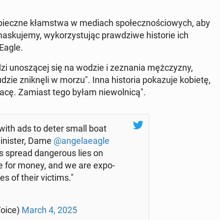
z­piecz­ne kłam­stwa w mediach spo­łecz­no­ścio­wych, aby
­sku­je­my, wy­ko­rzy­stu­jąc praw­dzi­we hi­sto­rie ich
 Eagle.
zi uno­szą­cej się na wodzie i ze­zna­nia męż­czy­zny,
dzie znik­nę­li w morzu". Inna hi­sto­ria po­ka­zu­je kobietę,
racę. Zamiast tego byłam nie­wol­ni­cą".
with ads to deter small boat
­ni­ster, Dame
@an­ge­la­eagle
gs spread dan­ge­ro­us lies on
le for money, and we are expo­
es of their victims."
­ice)
March 4, 2025