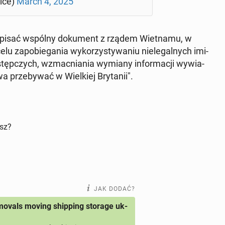
i­ce)
March 4, 2025
pod­pi­sać wspólny do­ku­ment z rządem Wiet­na­mu, w
za­po­bie­ga­nia wy­ko­rzy­sty­wa­niu nie­le­gal­nych imi­
­stęp­czych, wzmac­nia­nia wymiany in­for­ma­cji wy­wia­
 prze­by­wać w Wiel­kiej Bry­ta­nii".
isz?
JAK DODAĆ?
ovals moving shipping storage uk-