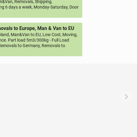
&Van, Removals, Shipping,
ng 6 days a week, Monday-Saturday, Door
vals to Europe, Man & Van to EU
land, Man&Van to EU, Low Cost, Moving,
ce. Part load 5m3/300kg - Full Load
emovals to Germany, Removals to