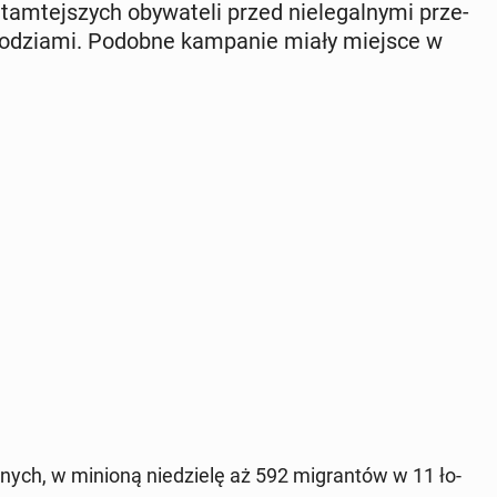
m­tej­szych oby­wa­te­li przed nie­le­gal­ny­mi prze­
­dzia­mi. Podobne kam­pa­nie miały miejsce w
ych, w minioną nie­dzie­lę aż 592 mi­gran­tów w 11 ło­