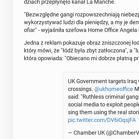
dziach prze­pły­nę­ło kanał La Manche.
"Bez­względ­ne gangi roz­po­wszech­nia­ją nie­be
wy­ko­rzy­sty­wać ludzi dla pie­nię­dzy, a my je de­ma
ofiar" - wy­ja­śni­ła szefowa Home Office Angela
Jedna z reklam po­ka­zu­je obraz znisz­czo­nej łod
który mówi, że "łódź była zbyt za­tło­czo­na", a "lu
która opo­wia­da: "Obie­ca­no mi dobrze płatną p
UK Go­vern­ment targets Iraq 
cros­sings.
@ukho­me­of­fi­ce
Mi
said: "Ru­th­less cri­mi­nal gan
social media to exploit peop
sing them using the real stori
pic.twitter.com/DV6iOqsjFA
— Chamber UK (@Cham­be­rVo