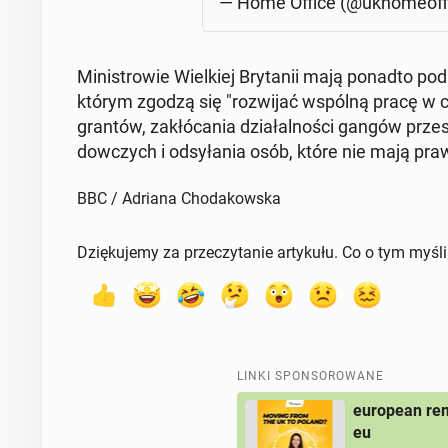
— Home Office (@ukho­me­of­f
Mi­ni­stro­wie Wiel­kiej Bry­ta­nii mają ponadto 
którym zgodzą się "roz­wi­jać wspólną pracę w celu 
gran­tów, za­kłó­ca­nia dzia­łal­no­ści gangów prze
dow­czych i od­sy­ła­nia osób, które nie mają prawa
BBC / Adriana Chodakowska
Dziękujemy za przeczytanie artykułu. Co o tym myśl
LINKI SPONSOROWANE
european rem
eu