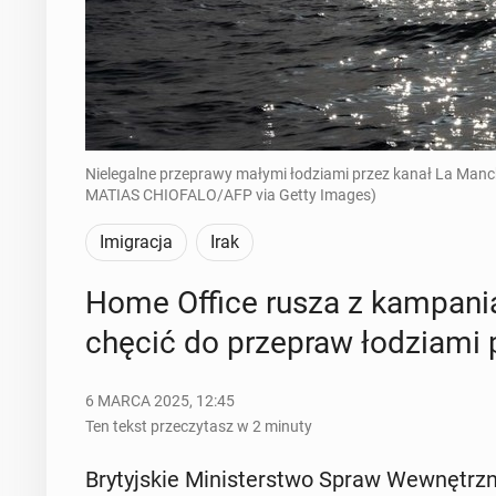
Nielegalne przeprawy małymi łodziami przez kanał La Manche 
MATIAS CHIOFALO/AFP via Getty Images)
Imigracja
Irak
Home Office rusza z kam­pa­nią
chę­cić do prze­praw ło­dzia­mi
6 MARCA 2025, 12:45
Ten tekst przeczytasz w 2 minuty
Bry­tyj­skie Mi­ni­ster­stwo Spraw We­wnętrz­