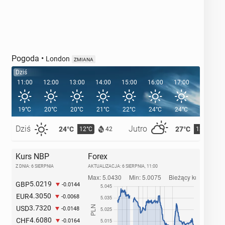
Pogoda
•
London
ZMIANA
Dziś
11:00
12:00
13:00
14:00
15:00
16:00
17:00
18:00
19°C
20°C
20°C
21°C
22°C
24°C
24°C
24°C
Dziś
Jutro
24°C
27°C
12°C
13°C
42
Kurs NBP
Forex
Z DNIA: 6 SIERPNIA
AKTUALIZACJA:
6 SIERPNIA, 11:00
5.0219
GBP
-0.0144
4.3050
EUR
-0.0068
3.7320
USD
-0.0148
4.6080
CHF
-0.0164