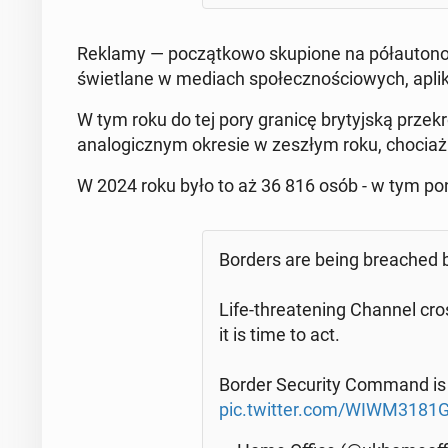
Reklamy — po­cząt­ko­wo sku­pio­ne na pół­au­to­no
świe­tla­ne w mediach spo­łecz­no­ścio­wych, apli­ka
W tym roku do tej pory granicę bry­tyj­ską prze­
ana­lo­gicz­nym okresie w zeszłym roku, chociaż 
W 2024 roku było to aż 36 816 osób - w tym pona
Borders are being bre­ached by
Life-thre­ate­ning Channel cros
it is time to act.
Border Se­cu­ri­ty Command i
pic.twitter.com/WIWM3181