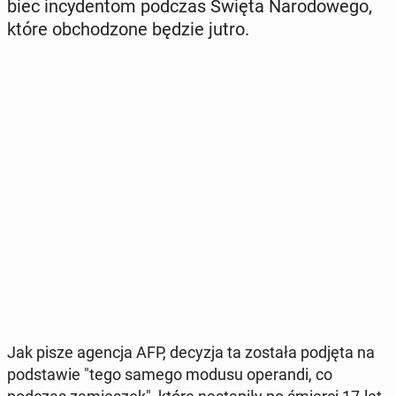
biec in­cy­den­tom podczas Święta Na­ro­do­we­go,
które ob­cho­dzo­ne będzie jutro.
Jak pisze agencja AFP, decyzja ta została podjęta na
pod­sta­wie "tego samego modusu ope­ran­di, co