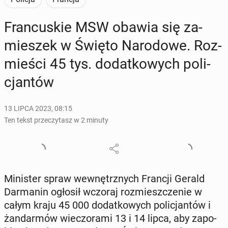
Fran­cu­skie MSW obawia się za­
mie­szek w Święto Na­ro­do­we. Roz­
mie­ści 45 tys. do­dat­ko­wych po­li­
cjan­tów
13 LIPCA 2023, 08:15
Ten tekst przeczytasz w 2 minuty
Mi­ni­ster spraw we­wnętrz­nych Francji Gerald
Dar­ma­nin ogłosił wczoraj roz­miesz­cze­nie w
całym kraju 45 000 do­dat­ko­wych po­li­cjan­tów i
żan­dar­mów wie­czo­ra­mi 13 i 14 lipca, aby za­po­