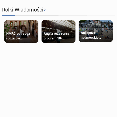
›
Rolki Wiadomości
Najlepsze
HMRC ostrzega
Anglia rozszerza
nadmorskie
rodziców
program 50-
miasteczko blisko
pobierających Child
procentowych
Londynu
Benefit. Mogą być
zniżek kolejowych
zobowiązani do
na 18-latków
zwrotu zasiłku