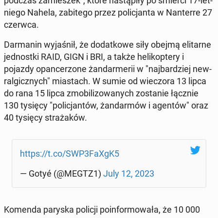
podczas za­mie­szek", które na­stą­pi­ły po śmierci 17-let­
nie­go Nahela, za­bi­te­go przez po­li­cjan­ta w Nan­ter­re 27
czerwca.
Dar­ma­nin wy­ja­śnił, że do­dat­ko­we siły obejmą eli­tar­ne
jed­nost­ki RAID, GIGN i BRI, a także he­li­kop­te­ry i
pojazdy opan­ce­rzo­ne żan­dar­me­rii w "naj­bar­dziej new­
ral­gicz­nych" mia­stach. W sumie od wie­czo­ra 13 lipca
do rana 15 lipca zmo­bi­li­zo­wa­nych zo­sta­nie łącznie
130 tysięcy "po­li­cjan­tów, żan­dar­mów i agentów" oraz
40 tysięcy stra­ża­ków.
https://t.co/SWP3FaXgK5
— Gotyé (@MEGTZ1)
July 12, 2023
Komenda paryska policji po­in­for­mo­wa­ła, że 10 000