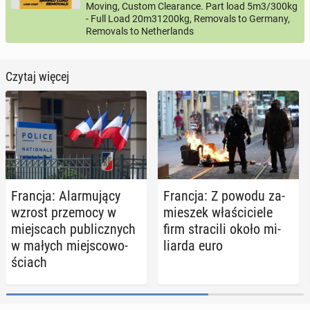
Moving, Custom Clearance. Part load 5m3/300kg
- Full Load 20m31200kg, Removals to Germany,
Removals to Netherlands
Czytaj więcej
Francja: Alar­mu­ją­cy
Francja: Z powodu za­
wzrost prze­mo­cy w
mie­szek wła­ści­cie­le
miej­scach pu­blicz­nych
firm stra­ci­li około mi­
w małych miej­sco­wo­
liar­da euro
ściach