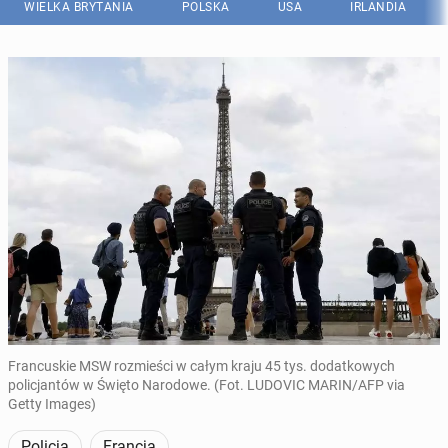
WIELKA BRYTANIA
POLSKA
USA
IRLANDIA
Francuskie MSW rozmieści w całym kraju 45 tys. dodatkowych
policjantów w Święto Narodowe. (Fot. LUDOVIC MARIN/AFP via
Getty Images)
Policja
Francja