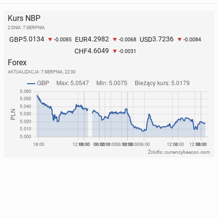
Kurs NBP
Z DNIA: 7 SIERPNIA
5.0134
4.2982
3.7236
GBP
EUR
USD
-0.0085
-0.0068
-0.0084
4.6049
CHF
-0.0031
Forex
AKTUALIZACJA:
7 SIERPNIA, 22:00
Źródło: currencybeacon.com