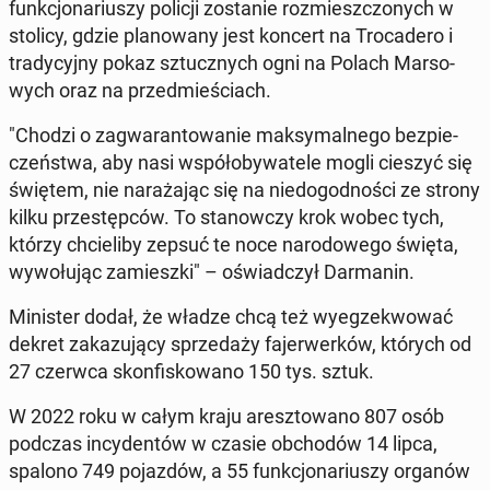
funk­cjo­na­riu­szy policji zo­sta­nie roz­miesz­czo­nych w
stolicy, gdzie pla­no­wa­ny jest koncert na Tro­ca­de­ro i
tra­dy­cyj­ny pokaz sztucz­nych ogni na Polach Mar­so­
wych oraz na przed­mie­ściach.
"Chodzi o za­gwa­ran­to­wa­nie mak­sy­mal­ne­go bez­pie­
czeń­stwa, aby nasi współ­o­by­wa­te­le mogli cieszyć się
świętem, nie na­ra­ża­jąc się na nie­do­god­no­ści ze strony
kilku prze­stęp­ców. To sta­now­czy krok wobec tych,
którzy chcie­li­by zepsuć te noce na­ro­do­we­go święta,
wy­wo­łu­jąc za­miesz­ki" – oświad­czył Dar­ma­nin.
Mi­ni­ster dodał, że władze chcą też wy­eg­ze­kwo­wać
dekret za­ka­zu­ją­cy sprze­da­ży fa­jer­wer­ków, których od
27 czerwca skon­fi­sko­wa­no 150 tys. sztuk.
W 2022 roku w całym kraju aresz­to­wa­no 807 osób
podczas in­cy­den­tów w czasie ob­cho­dów 14 lipca,
spalono 749 po­jaz­dów, a 55 funk­cjo­na­riu­szy organów