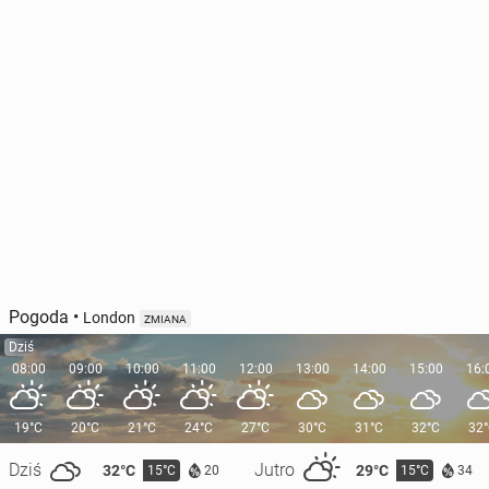
Pogoda
•
London
ZMIANA
Dziś
08:00
09:00
10:00
11:00
12:00
13:00
14:00
15:00
16:
19°C
20°C
21°C
24°C
27°C
30°C
31°C
32°C
32
Dziś
Jutro
32°C
29°C
15°C
15°C
20
34