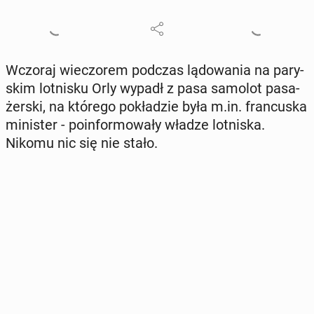
Wczoraj wie­czo­rem podczas lą­do­wa­nia na pa­ry­
skim lot­ni­sku Orly wypadł z pasa samolot pa­sa­
żer­ski, na którego po­kła­dzie była m.in. fran­cu­ska
mi­ni­ster - po­in­for­mo­wa­ły władze lot­ni­ska.
Nikomu nic się nie stało.