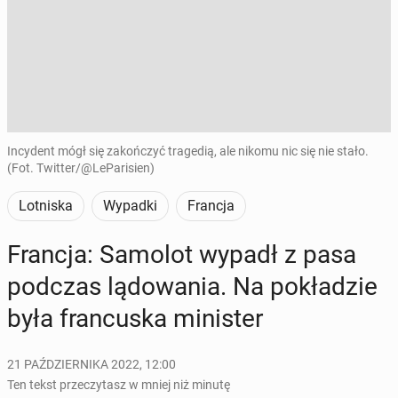
Incydent mógł się zakończyć tragedią, ale nikomu nic się nie stało.
(Fot. Twitter/@LeParisien)
Lotniska
Wypadki
Francja
Francja: Samolot wypadł z pasa
podczas lą­do­wa­nia. Na po­kła­dzie
była fran­cu­ska mi­ni­ster
21 PAŹDZIERNIKA 2022, 12:00
Ten tekst przeczytasz w mniej niż minutę