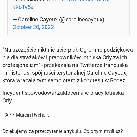
kXoTv5a
— Ca­ro­li­ne Cayeux (@ca­ro­li­ne­cay­eux)
October 20, 2022
"Na szczę­ście nikt nie ucier­piał. Ogromne po­dzię­ko­wa­
nia dla stra­ża­ków i pra­cow­ni­ków lot­ni­ska Orly za ich
pro­fe­sjo­na­lizm" - prze­ka­za­ła na Twit­te­rze fran­cu­ska
mi­ni­ster ds. spój­no­ści te­ry­to­rial­nej Ca­ro­li­ne Cayeux,
która wracała tym sa­mo­lo­tem z kon­gre­su w Rodez.
In­cy­dent spo­wo­do­wał za­kłó­ce­nia w pracy lot­ni­ska
Orly.
PAP / Marcin Rychcik
Dziękujemy za przeczytanie artykułu. Co o tym myślisz?