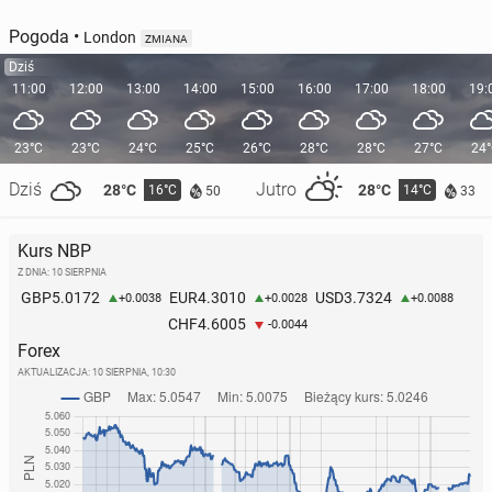
Pogoda
•
London
ZMIANA
Dziś
11:00
12:00
13:00
14:00
15:00
16:00
17:00
18:00
19:
23°C
23°C
24°C
25°C
26°C
28°C
28°C
27°C
24
Dziś
Jutro
28°C
28°C
16°C
14°C
50
33
Kurs NBP
Z DNIA: 10 SIERPNIA
5.0172
4.3010
3.7324
GBP
EUR
USD
+0.0038
+0.0028
+0.0088
4.6005
CHF
-0.0044
Forex
AKTUALIZACJA:
10 SIERPNIA, 10:30