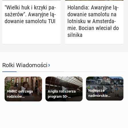
"Wielki huk i krzyki pa­
Ho­lan­dia: Awa­ryj­ne lą­
sa­że­rów". Awa­ryj­ne lą­
do­wa­nie sa­mo­lo­tu na
do­wa­nie sa­mo­lo­tu TUI
lot­ni­sku w Am­ster­da­
mie. Bocian wleciał do
silnika
›
Rolki Wiadomości
Najlepsze
HMRC ostrzega
Anglia rozszerza
nadmorskie
rodziców
program 50-
miasteczko blisko
pobierających Child
procentowych
Londynu
Benefit. Mogą być
zniżek kolejowych
zobowiązani do
na 18-latków
zwrotu zasiłku