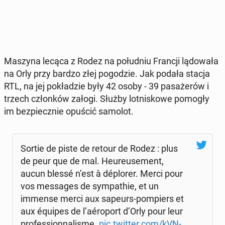
Maszyna lecąca z Rodez na po­łu­dniu Francji lą­do­wa­ła
na Orly przy bardzo złej po­go­dzie. Jak podała stacja
RTL, na jej po­kła­dzie były 42 osoby - 39 pa­sa­że­rów i
trzech człon­ków załogi. Służby lot­ni­sko­we pomogły
im bez­piecz­nie opuścić samolot.
Sortie de piste de retour de Rodez : plus
de peur que de mal. Heu­reu­se­ment,
aucun blessé n’est à déplo­rer. Merci pour
vos mes­sa­ges de sym­pa­thie, et un
immense merci aux sapeurs-pom­piers et
aux équipes de l’aéro­port d’Orly pour leur
pro­fes­sion­na­li­sme.
pic.twitter.com/kVN­