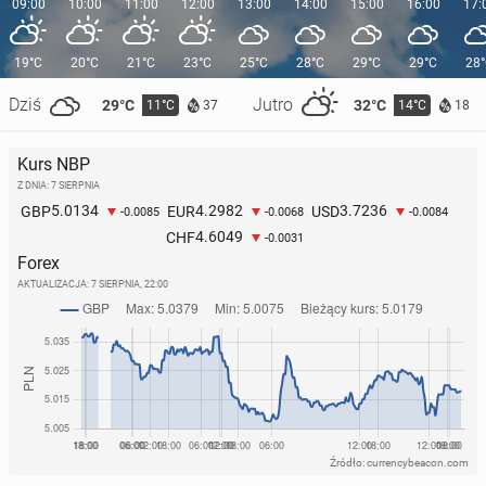
09:00
10:00
11:00
12:00
13:00
14:00
15:00
16:00
17:
19°C
20°C
21°C
23°C
25°C
28°C
29°C
29°C
28
Dziś
Jutro
29°C
32°C
11°C
14°C
37
18
Kurs NBP
Z DNIA: 7 SIERPNIA
5.0134
4.2982
3.7236
GBP
EUR
USD
-0.0085
-0.0068
-0.0084
4.6049
CHF
-0.0031
Forex
AKTUALIZACJA:
7 SIERPNIA, 22:00
Źródło: currencybeacon.com