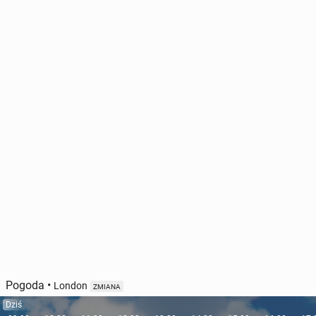
Pogoda
•
London
ZMIANA
Dziś