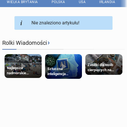
WIELKA BRYTANIA
POLSKA
USA
IRLANDIA
Nie znaleziono artykułu!
›
Rolki Wiadomości
Zasiłki dla osób
Najlepsze
Sztuczna
cierpiących na
nadmorskie
inteligencja
schorzenia
miasteczko blisko
próbowała oszukać
psychiczne
Londynu
człowieka