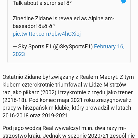
Talk about a sur­pri­se! ð²
Zi­ne­di­ne Zidane is re­ve­aled as Alpine am­
bas­sa­dor! ð«ð·ðª
pic.twitter.com/qbw4hCXioj
— Sky Sports F1 (@Sky­SportsF1)
Fe­bru­ary 16,
2023
Ostat­nio Zidane był zwią­za­ny z Realem Madryt. Z tym
klubem czte­ro­krot­nie trium­fo­wał w Lidze Mi­strzów -
raz jako piłkarz (2002) i trzy­krot­nie z rzędu jako trener
(2016-18). Pod koniec maja 2021 roku zre­zy­gno­wał z
pracy w hisz­pań­skim klubie, który pro­wa­dził w latach
2016-2018 oraz 2019-2021.
Pod jego wodzą Real wy­wal­czył m.in. dwa razy mi­
strzo­stwo kraju. Jednak w sezonie 2020/21 zespół nie