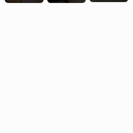
miasteczko blisko
pobierających Child
procentowych
Londynu
Benefit. Mogą być
zniżek kolejowych
zobowiązani do
na 18-latków
zwrotu zasiłku