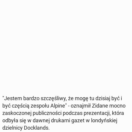
"Jestem bardzo szczę­śli­wy, że mogę tu dzisiaj być i
być częścią zespołu Alpine" - oznaj­mił Zidane mocno
za­sko­czo­nej pu­blicz­no­ści podczas pre­zen­ta­cji, która
odbyła się w dawnej dru­kar­ni gazet w lon­dyń­skiej
dziel­ni­cy Do­cklands.