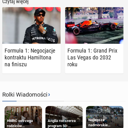
Czytaj więcej
Formuła 1: Ne­go­cja­cje
Formuła 1: Grand Prix
kon­trak­tu Ha­mil­to­na
Las Vegas do 2032
na finiszu
roku
›
Rolki Wiadomości
Najlepsze
HMRC ostrzega
Anglia rozszerza
nadmorskie
rodziców
program 50-