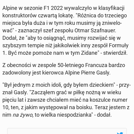
Alpine w sezonie F1 2022 wy­wal­czy­ło w kla­sy­fi­ka­cji
kon­struk­to­rów czwartą lokatę. "Różnica do trze­cie­go
miejsca była duża i w tym roku musimy ją zni­we­lo­
wać" - za­zna­czył szef zespołu Otmar Szaf­nau­er.
Dodał, że "aby to osią­gnąć, musimy roz­wi­jać się w
szyb­szym tempie niż ja­ki­kol­wiek inny zespół Formuły
1. Być może pomoże nam w tym Zidane" - stwier­dził.
Z obec­no­ści w zespole 50-let­nie­go Fran­cu­za bardzo
za­do­wo­lo­ny jest kie­row­ca Alpine Pierre Gasly.
"Był jednym z moich idoli, gdy byłem dziec­kiem" - przy­
znał Gasly. "Za­czą­łem grać w piłkę nożną w wieku
pięciu lat i zawsze chcia­łem mieć na ko­szul­ce numer
10, ten, z jakim wy­stę­po­wał na boisku. Teraz jestem z
nim
na żywo
, to wielka nie­spo­dzian­ka" - dodał.