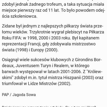
zdobył jednak żadnego trofeum, a taka sy­tu­acja miała
miejsce pierw­szy raz od 11 lat. To było powodem odej­
ścia szko­le­niow­ca.
Zidane był jednym z naj­lep­szych pił­ka­rzy świata prze­
ło­mu wieków. Trzy­krot­nie wygrał ple­bi­scyt na Pił­ka­rza
Roku FIFA: w 1998, 2000 i 2003 roku. Był ka­pi­ta­nem
re­pre­zen­ta­cji Francji, gdy zdo­by­wa­ła mi­strzo­stwo
świata (1998) i Europy (2000).
Osią­gnął wiele suk­ce­sów klu­bo­wych z Gi­ron­dins Bor­
de­aux, Ju­ven­tu­sem Turyn i Realem, w którego
barwach wy­stę­po­wał w latach 2001-2006. Z "Kró­lew­
ski­mi" zdobył m.in. tytuł mistrza Hisz­pa­nii (2003) oraz
trium­fo­wał w Lidze Mi­strzów (2002).
PAP / Jagoda Sowa