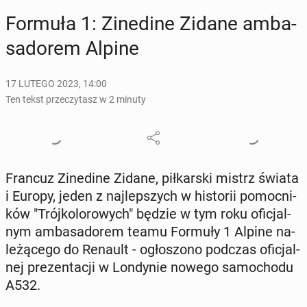
Formuła 1: Zi­ne­di­ne Zidane am­ba­
sa­do­rem Alpine
17 LUTEGO 2023, 14:00
Ten tekst przeczytasz w 2 minuty
Francuz Zi­ne­di­ne Zidane, pił­kar­ski mistrz świata
i Europy, jeden z naj­lep­szych w hi­sto­rii po­moc­ni­
ków "Trój­ko­lo­ro­wych" będzie w tym roku ofi­cjal­
nym am­ba­sa­do­rem teamu Formuły 1 Alpine na­
le­żą­ce­go do Renault - ogło­szo­no podczas ofi­cjal­
nej pre­zen­ta­cji w Lon­dy­nie nowego sa­mo­cho­du
A532.