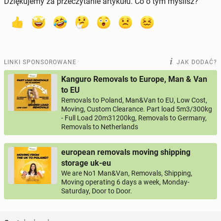
Dziękujemy za przeczytanie artykułu. Co o tym myślisz?
LINKI SPONSOROWANE
JAK DODAĆ?
Kanguro Removals to Europe, Man & Van
to EU
Removals to Poland, Man&Van to EU, Low Cost,
Moving, Custom Clearance. Part load 5m3/300kg
- Full Load 20m31200kg, Removals to Germany,
Removals to Netherlands
european removals moving shipping
storage uk-eu
We are No1 Man&Van, Removals, Shipping,
Moving operating 6 days a week, Monday-
Saturday, Door to Door.