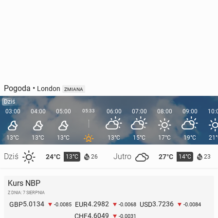
Pogoda
•
London
ZMIANA
Dziś
03:00
04:00
05:00
05:33
06:00
07:00
08:00
09:00
10:
13°C
13°C
13°C
13°C
15°C
17°C
19°C
21
Dziś
Jutro
24°C
27°C
13°C
14°C
26
23
Kurs NBP
Z DNIA: 7 SIERPNIA
5.0134
4.2982
3.7236
GBP
EUR
USD
-0.0085
-0.0068
-0.0084
4.6049
CHF
-0.0031