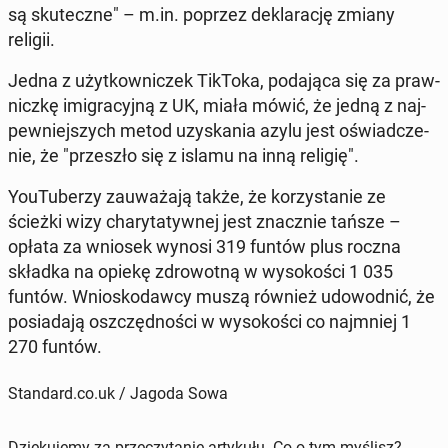
są sku­tecz­ne" – m.in. poprzez de­kla­ra­cję zmiany
religii.
Jedna z użyt­kow­ni­czek TikToka, po­da­ją­ca się za praw­
nicz­kę imi­gra­cyj­ną z UK, miała mówić, że jedną z naj­
pew­niej­szych metod uzy­ska­nia azylu jest oświad­cze­
nie, że "prze­szło się z islamu na inną religię".
YouTu­be­rzy za­uwa­ża­ją także, że ko­rzy­sta­nie ze
ścieżki wizy cha­ry­ta­tyw­nej jest znacz­nie tańsze –
opłata za wniosek wynosi 319 funtów plus roczna
składka na opiekę zdro­wot­ną w wy­so­ko­ści 1 035
funtów. Wnio­sko­daw­cy muszą również udo­wod­nić, że
po­sia­da­ją oszczęd­no­ści w wy­so­ko­ści co naj­mniej 1
270 funtów.
Standard.co.uk / Jagoda Sowa
Dziękujemy za przeczytanie artykułu. Co o tym myślisz?