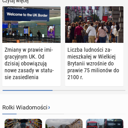
Czytaj więcej
Zmiany w prawie imi­
Liczba lud­no­ści za­
gra­cyj­nym UK. Od
miesz­ka­łej w Wiel­kiej
dzisiaj obo­wią­zu­ją
Bry­ta­nii wzro­śnie do
nowe zasady w sta­tu­
prawie 75 mi­lio­nów do
sie za­sie­dle­nia
2100 r.
›
Rolki Wiadomości