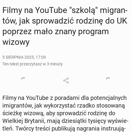
Filmy na YouTube "szkolą" mi­gran­
tów, jak spro­wa­dzić rodzinę do UK
poprzez mało znany program
wizowy
5 SIERPNIA 2025, 17:00
Ten tekst przeczytasz w 3 minuty
Filmy na YouTube z po­ra­da­mi dla po­ten­cjal­nych
imi­gran­tów, jak wy­ko­rzy­stać rzadko sto­so­wa­ną
ścieżkę wizową, aby spro­wa­dzić rodzinę do
Wiel­kiej Bry­ta­nii, mają dzie­siąt­ki tysięcy wy­świe­
tleń. Twórcy treści pu­bli­ku­ją na­gra­nia in­stru­ują­