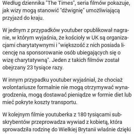
Według dzien­ni­ka "The Times", seria filmów po­ka­zu­je,
jak wizy mogą sta­no­wić "dźwi­gnię" umoż­li­wia­ją­cą
przy­jazd do kraju.
W jednym z przy­pad­ków youtu­ber opu­bli­ko­wał na­gra­
nie, w którym wy­ja­śnia, że ko­ścio­ły w UK są or­ga­ni­za­
cja­mi cha­ry­ta­tyw­ny­mi i "więk­szość z nich posiada li­
cen­cję na spon­so­ro­wa­nie osób ubie­ga­ją­cych się o
wizę cha­ry­ta­tyw­ną". Jeden z takich filmów został
obej­rza­ny 23 tysiące razy.
W innym przy­pad­ku youtu­ber wy­ja­śniał, że chociaż
wo­lon­ta­riu­sze for­mal­nie nie mogą otrzy­my­wać wy­na­
gro­dze­nia, mogą do­sta­wać pie­nią­dze w formie diet lub
mieć pokryte koszty trans­por­tu.
W ko­lej­nym filmie youtu­ber­ka z 180 ty­sią­ca­mi sub­
skry­ben­tów prze­pro­wa­dza wywiad z kobietą, która
spro­wa­dzi­ła rodzinę do Wiel­kiej Bry­ta­nii właśnie dzięki