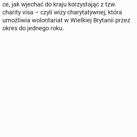
ce, jak wjechać do kraju ko­rzy­sta­jąc z tzw.
charity visa – czyli wizy cha­ry­ta­tyw­nej, która
umoż­li­wia wo­lon­ta­riat w Wiel­kiej Bry­ta­nii przez
okres do jednego roku.