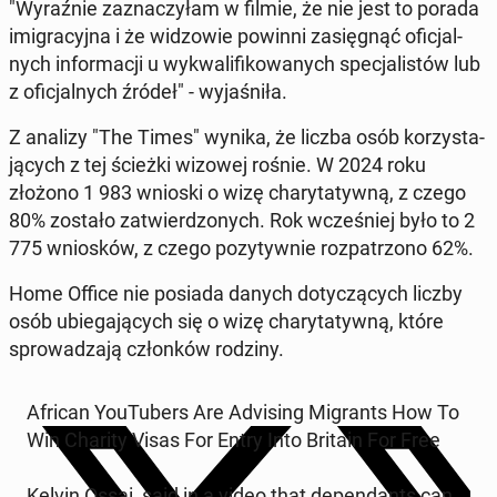
"Wy­raź­nie za­zna­czy­łam w filmie, że nie jest to porada
imi­gra­cyj­na i że wi­dzo­wie powinni za­się­gnąć ofi­cjal­
nych in­for­ma­cji u wy­kwa­li­fi­ko­wa­nych spe­cja­li­stów lub
z ofi­cjal­nych źródeł" - wy­ja­śni­ła.
Z analizy "The Times" wynika, że liczba osób ko­rzy­sta­
ją­cych z tej ścieżki wizowej rośnie. W 2024 roku
złożono 1 983 wnioski o wizę cha­ry­ta­tyw­ną, z czego
80% zostało za­twier­dzo­nych. Rok wcze­śniej było to 2
775 wnio­sków, z czego po­zy­tyw­nie roz­pa­trzo­no 62%.
Home Office nie posiada danych do­ty­czą­cych liczby
osób ubie­ga­ją­cych się o wizę cha­ry­ta­tyw­ną, które
spro­wa­dza­ją człon­ków rodziny.
African YouTu­bers Are Ad­vi­sing Mi­grants How To
Win Charity Visas For Entry Into Britain For Free
Kelvin Ossai, said in a video that de­pen­dants can