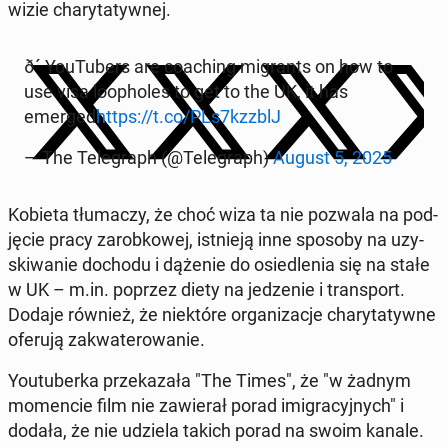
wizie cha­ry­ta­tyw­nej.
ð´ YouTu­bers are co­aching mi­grants on how to
use visa lo­opho­les to get to the UK, it has
emerged
https://t.co/PLs7kzzblJ
— The Te­le­graph (@Te­le­graph)
August 5, 2025
Kobieta tłu­ma­czy, że choć wiza ta nie pozwala na pod­
ję­cie pracy za­rob­ko­wej, ist­nie­ją inne sposoby na uzy­
ski­wa­nie dochodu i dążenie do osie­dle­nia się na stałe
w UK – m.in. poprzez diety na je­dze­nie i trans­port.
Dodaje również, że nie­któ­re or­ga­ni­za­cje cha­ry­ta­tyw­ne
oferują za­kwa­te­ro­wa­nie.
Youtu­ber­ka prze­ka­za­ła "The Times", że "w żadnym
mo­men­cie film nie za­wie­rał porad imi­gra­cyj­nych" i
dodała, że nie udziela takich porad na swoim kanale.