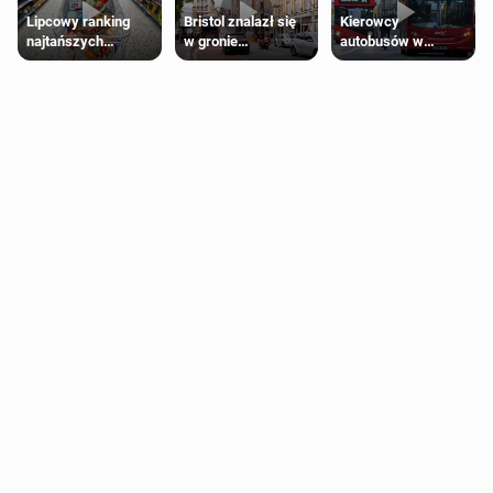
Lipcowy ranking
Bristol znalazł się
Kierowcy
najtańszych
w gronie
autobusów w
supermarketów
najlepszych
Londynie
kierunków podróży
zapowiadają strajki
na świecie