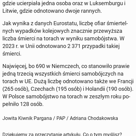
gdzie ucier­pia­ła jedna osoba oraz w Luk­sem­bur­gu i
Litwie, gdzie od­no­to­wa­no dwoje rannych.
Jak wynika z danych Eu­ro­sta­tu, liczbę ofiar śmier­tel­
nych wy­pad­ków ko­le­jo­wych znacz­nie prze­wyż­sza
liczba śmierci na torach w wyniku sa­mo­bój­stwa. W
2023 r. w Unii od­no­to­wa­no 2 371 przy­pad­ki takiej
śmierci.
Naj­wię­cej, bo 690 w Niem­czech, co sta­no­wi­ło prawie
jedną trzecią wszyst­kich śmierci sa­mo­bój­czych na
torach w UE. Dużą liczbę od­no­to­wa­no także we Francji
(265 osób), Cze­chach (195 osób) i Ho­lan­dii (190 osób).
W Polsce sa­mo­bój­stwo na torach w zeszłym roku po­
peł­ni­ło 128 osób.
Jowita Kiwnik Pargana / PAP / Adriana Chodakowska
Dziękujemy za przeczytanie artykułu. Co o tym myślisz?