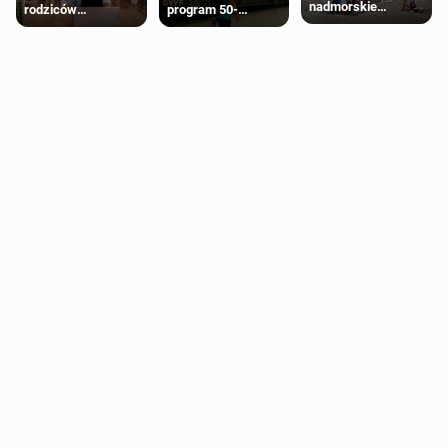
nadmorskie
rodziców
program 50-
miasteczko blisko
pobierających Child
procentowych
Londynu
Benefit. Mogą być
zniżek kolejowych
zobowiązani do
na 18-latków
zwrotu zasiłku