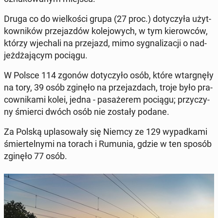
Druga co do wiel­ko­ści grupa (27 proc.) do­ty­czy­ła użyt­
kow­ni­ków prze­jaz­dów ko­le­jo­wych, w tym kie­row­ców,
którzy wje­cha­li na prze­jazd, mimo sy­gna­li­za­cji o nad­
jeż­dża­ją­cym pociągu.
W Polsce 114 zgonów do­ty­czy­ło osób, które wtar­gnę­ły
na tory, 39 osób zginęło na prze­jaz­dach, troje było pra­
cow­ni­ka­mi kolei, jedna - pa­sa­że­rem pociągu; przy­czy­
ny śmierci dwóch osób nie zostały podane.
Za Polską upla­so­wa­ły się Niemcy ze 129 wy­pad­ka­mi
śmier­tel­ny­mi na torach i Rumunia, gdzie w ten sposób
zginęło 77 osób.