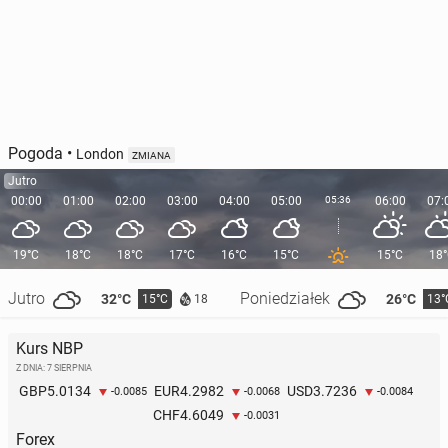
Pogoda
•
London
ZMIANA
Jutro
00:00
01:00
02:00
03:00
04:00
05:00
05:36
06:00
07:
19°C
18°C
18°C
17°C
16°C
15°C
15°C
18
Jutro
Poniedziałek
32°C
26°C
15°C
13°
18
Kurs NBP
Z DNIA: 7 SIERPNIA
5.0134
4.2982
3.7236
GBP
EUR
USD
-0.0085
-0.0068
-0.0084
4.6049
CHF
-0.0031
Forex