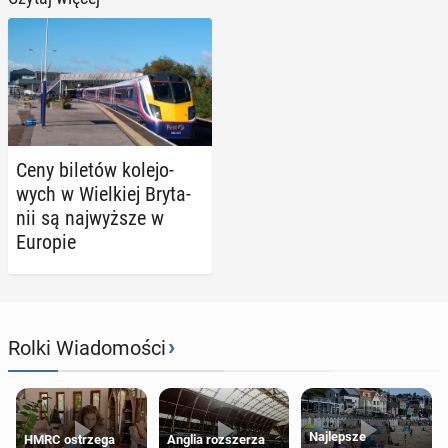
Ceny biletów ko­le­jo­
wych w Wiel­kiej Bry­ta­
nii są naj­wyż­sze w
Europie
›
Rolki Wiadomości
Najlepsze
HMRC ostrzega
Anglia rozszerza