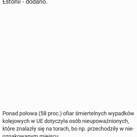
Estonii - dodano.
Ponad połowa (58 proc.) ofiar śmier­tel­nych wy­pad­ków
ko­le­jo­wych w UE do­ty­czy­ła osób nie­upo­waż­nio­nych,
które zna­la­zły się na torach, bo np. prze­cho­dzi­ły w nie­
ozna­ko­wa­nym miejscu.