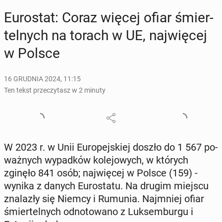
Eu­ro­stat: Coraz więcej ofiar śmier­
tel­nych na torach w UE, naj­wię­cej
w Polsce
16 GRUDNIA 2024, 11:15
Ten tekst przeczytasz w 2 minuty
W 2023 r. w Unii Eu­ro­pej­skiej doszło do 1 567 po­
waż­nych wy­pad­ków ko­le­jo­wych, w których
zginęło 841 osób; naj­wię­cej w Polsce (159) -
wynika z danych Eu­ro­sta­tu. Na drugim miejscu
zna­la­zły się Niemcy i Rumunia. Naj­mniej ofiar
śmier­tel­nych od­no­to­wa­no z Luk­sem­bur­gu i