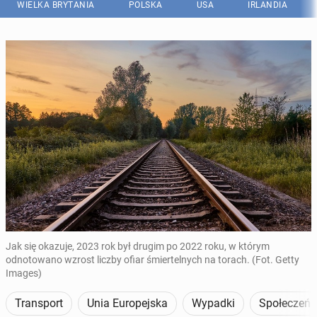
WIELKA BRYTANIA
POLSKA
USA
IRLANDIA
Jak się okazuje, 2023 rok był drugim po 2022 roku, w którym
odnotowano wzrost liczby ofiar śmiertelnych na torach. (Fot. Getty
Images)
Transport
Unia Europejska
Wypadki
Społeczeń