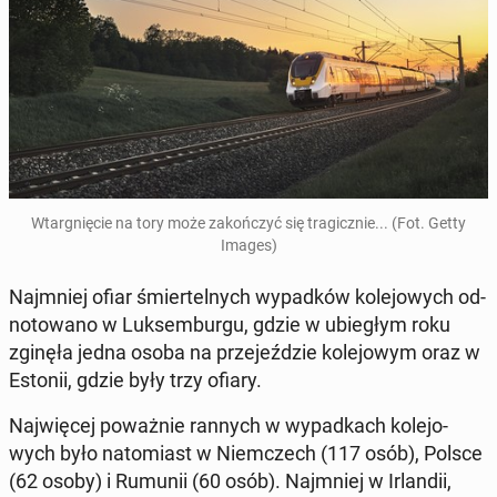
Wtar­gnię­cie na tory może za­koń­czyć się tra­gicz­nie... (Fot. Getty
Images)
Naj­mniej ofiar śmier­tel­nych wy­pad­ków ko­le­jo­wych od­
no­to­wa­no w Luk­sem­bur­gu, gdzie w ubie­głym roku
zginęła jedna osoba na prze­jeź­dzie ko­le­jo­wym oraz w
Estonii, gdzie były trzy ofiary.
Naj­wię­cej po­waż­nie rannych w wy­pad­kach ko­le­jo­
wych było na­to­miast w Niem­czech (117 osób), Polsce
(62 osoby) i Rumunii (60 osób). Naj­mniej w Ir­lan­dii,