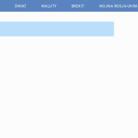
ŚWIAT
WALUTY
BREXIT
WOJNA ROSJA-UKRA