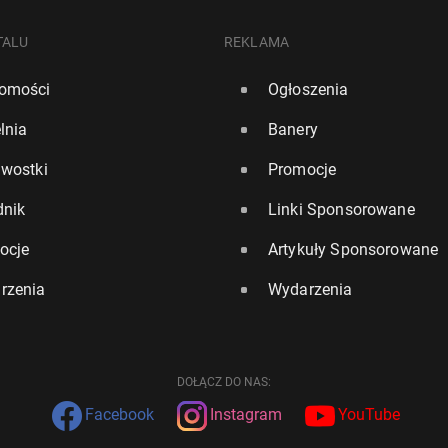
TALU
REKLAMA
omości
Ogłoszenia
lnia
Banery
awostki
Promocje
dnik
Linki Sponsorowane
ocje
Artykuły Sponsorowane
rzenia
Wydarzenia
DOŁĄCZ DO NAS:
Facebook
Instagram
YouTube