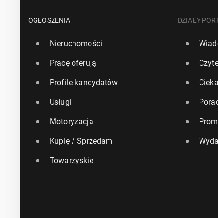
OGŁOSZENIA
DZIAŁY POR
Nieruchomości
Wiad
Pracę oferują
Czyte
Profile kandydatów
Ciek
Usługi
Pora
Motoryzacja
Prom
Kupię / Sprzedam
Wyda
Towarzyskie