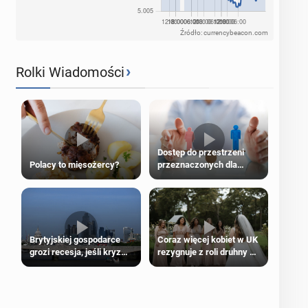
Źródło: currencybeacon.com
›
Rolki Wiadomości
Dostęp do przestrzeni
Polacy to mięsożercy?
przeznaczonych dla
jednej płci ma opierać się
wyłącznie na płci
biologicznej
Brytyjskiej gospodarce
Coraz więcej kobiet w UK
grozi recesja, jeśli kryzys
rezygnuje z roli druhny na
na Bliskim Wschodzie się
ślubie
przedłuży