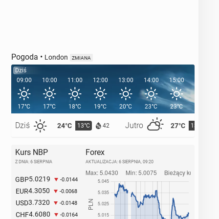
Pogoda
•
London
ZMIANA
Dziś
09:00
10:00
11:00
12:00
13:00
14:00
15:00
16:00
17°C
17°C
18°C
19°C
20°C
23°C
23°C
24°C
Dziś
Jutro
24°C
27°C
13°C
13°C
42
Kurs NBP
Forex
Z DNIA: 6 SIERPNIA
AKTUALIZACJA:
6 SIERPNIA, 09:20
5.0219
GBP
-0.0144
4.3050
EUR
-0.0068
3.7320
USD
-0.0148
4.6080
CHF
-0.0164