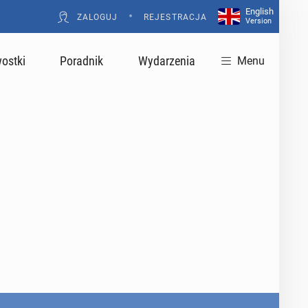
English
•
ZALOGUJ
REJESTRACJA
Version
ostki
Poradnik
Wydarzenia
Menu