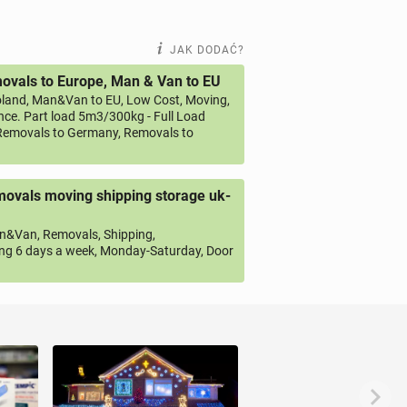
JAK DODAĆ?
vals to Europe, Man & Van to EU
land, Man&Van to EU, Low Cost, Moving,
ce. Part load 5m3/300kg - Full Load
emovals to Germany, Removals to
ovals moving shipping storage uk-
&Van, Removals, Shipping,
ng 6 days a week, Monday-Saturday, Door