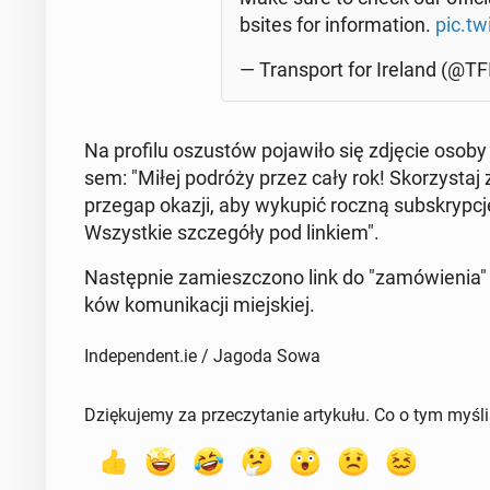
bsi­tes for in­for­ma­tion.
pic.tw
— Trans­port for Ireland (@TF
Na profilu oszu­stów po­ja­wi­ło się zdjęcie osob
sem: "Miłej podróży przez cały rok! Sko­rzy­staj
przegap okazji, aby wykupić roczną sub­skryp­cję i 
Wszyst­kie szcze­gó­ły pod linkiem".
Na­stęp­nie za­miesz­czo­no link do "za­mó­wie­nia
ków ko­mu­ni­ka­cji miej­skiej.
Independent.ie / Jagoda Sowa
Dziękujemy za przeczytanie artykułu. Co o tym myśl