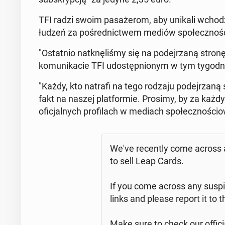
TFI radzi swoim pa­sa­że­rom, aby unikali wcho­dze
łu­dzeń za po­śred­nic­twem mediów spo­łecz­no­ś
"Ostat­nio na­tknę­li­śmy się na po­dej­rza­ną stron
ko­mu­ni­ka­cie TFI udo­stęp­nio­nym w tym ty­go­dn
"Każdy, kto natrafi na tego rodzaju po­dej­rza­ną st
fakt na naszej plat­for­mie. Prosimy, by za każ
ofi­cjal­nych pro­fi­lach w mediach spo­łecz­no­ści
We've re­cen­tly come across 
to sell Leap Cards.
If you come across any su­spi­cio
links and please report it to t
Make sure to check our of­fi­