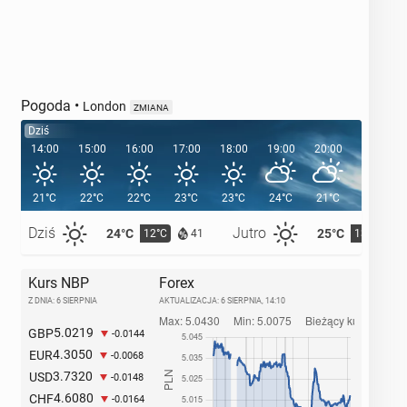
Pogoda
•
London
ZMIANA
Dziś
14:00
15:00
16:00
17:00
18:00
19:00
20:00
20:41
21°C
22°C
22°C
23°C
23°C
24°C
21°C
Dziś
Jutro
24°C
25°C
12°C
13°C
41
Kurs NBP
Forex
Z DNIA: 6 SIERPNIA
AKTUALIZACJA:
6 SIERPNIA, 14:10
5.0219
GBP
-0.0144
4.3050
EUR
-0.0068
3.7320
USD
-0.0148
4.6080
CHF
-0.0164