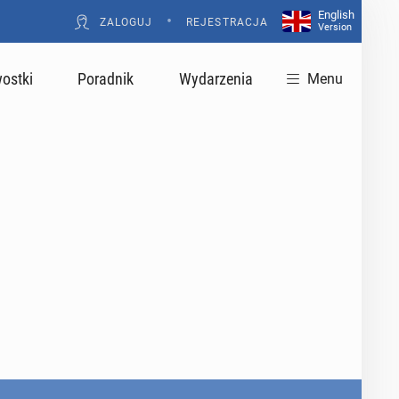
English
•
ZALOGUJ
REJESTRACJA
Version
ostki
Poradnik
Wydarzenia
Menu