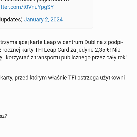
itter.com/t0VnuYpg­SY
Iup­da­tes)
January 2, 2024
y trzy­ma­ją­cej kartę Leap w centrum Dublina z pod­pi­
 z rocznej karty TFI Leap Card za jedyne 2,35 €! Nie
ko­rzy­stać z trans­por­tu pu­blicz­ne­go przez cały rok!
" karty, przed którym właśnie TFI ostrze­ga użyt­kow­ni­
isz?