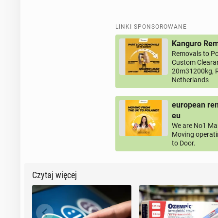
LINKI SPONSOROWANE
Kanguro Remo
Removals to Po
Custom Clearan
20m31200kg, R
Netherlands
european rem
eu
We are No1 Man
Moving operati
to Door.
Czytaj więcej