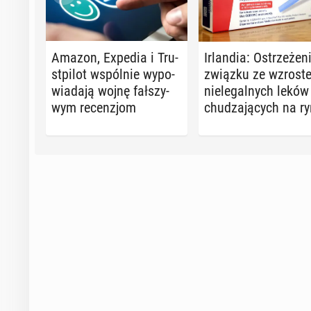
Amazon, Expedia i Tru­
Ir­lan­dia: Ostrze­że­
st­pi­lot wspól­nie wy­po­
związku ze wzro­st
wia­da­ją wojnę fał­szy­
nie­le­gal­nych leków
wym re­cen­zjom
chu­dza­ją­cych na r