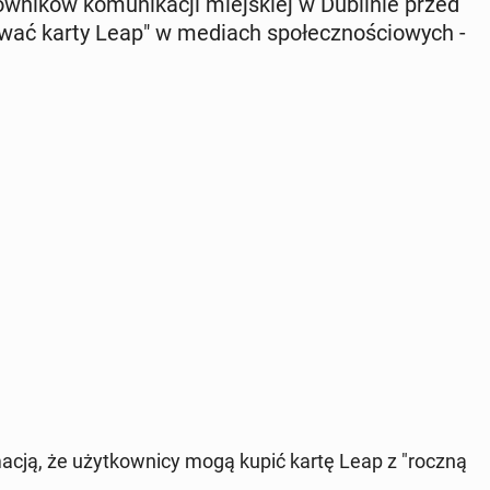
w­ni­ków ko­mu­ni­ka­cji miej­skiej w Du­bli­nie przed
da­wać karty Leap" w mediach spo­łecz­no­ścio­wych -
­ma­cją, że użyt­kow­ni­cy mogą kupić kartę Leap z "roczną