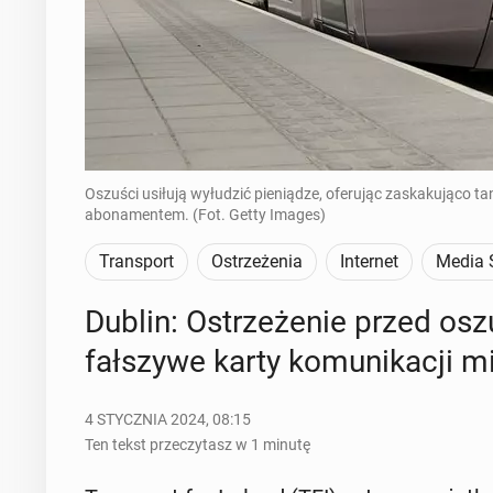
Oszuści usiłują wyłudzić pieniądze, oferując zaskakująco ta
abonamentem. (Fot. Getty Images)
Transport
Ostrzeżenia
Internet
Media 
Dublin: Ostrze­że­nie przed oszu­
fał­szy­we karty ko­mu­ni­ka­cji mi
4 STYCZNIA 2024, 08:15
Ten tekst przeczytasz w 1 minutę