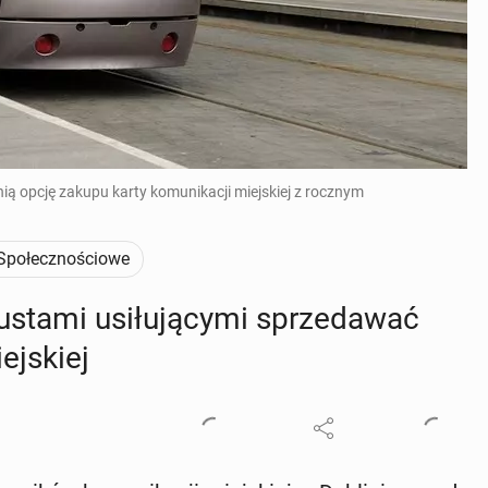
nią opcję zakupu karty komunikacji miejskiej z rocznym
Społecznościowe
sta­mi usi­łu­ją­cy­mi sprze­da­wać
ej­skiej