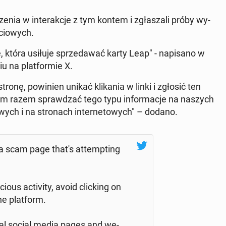
­nia w in­te­rak­cje z tym kontem i zgła­sza­li próby wy­
cio­wych.
ę, która usiłuje sprze­da­wać karty Leap" - na­pi­sa­no w
iu na plat­for­mie X.
ronę, po­wi­nien unikać kli­ka­nia w linki i zgłosić ten
dym razem spraw­dzać tego typu in­for­ma­cje na naszych
o­wych i na stro­nach in­ter­ne­to­wych" – dodano.
a scam page that's at­temp­ting
­us ac­ti­vi­ty, avoid clic­king on
he plat­form.
cial social media pages and we­