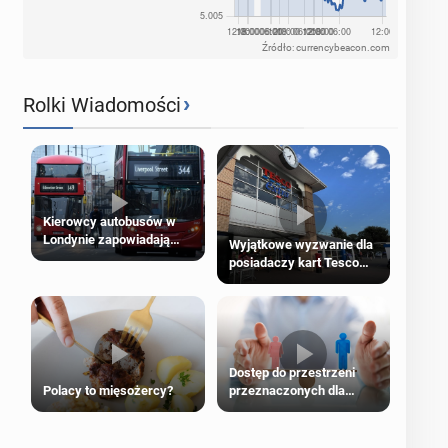
Źródło: currencybeacon.com
›
Rolki Wiadomości
Kierowcy autobusów w
Londynie zapowiadają
Wyjątkowe wyzwanie dla
strajki
posiadaczy kart Tesco
Clubcard!
Dostęp do przestrzeni
Polacy to mięsożercy?
przeznaczonych dla
jednej płci ma opierać się
wyłącznie na płci
biologicznej