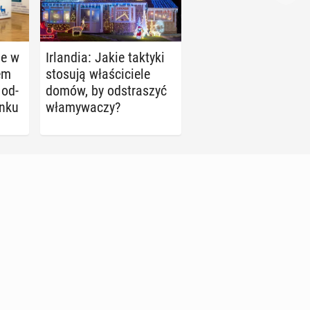
nie w
Ir­lan­dia: Jakie taktyki
em
stosują wła­ści­cie­le
 od­
domów, by od­stra­szyć
ynku
wła­my­wa­czy?