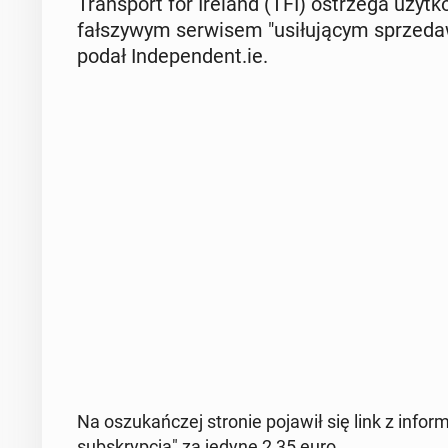
Trans­port for Ireland (TFI) ostrze­ga użyt­ko
fał­szy­wym ser­wi­sem "usi­łu­ją­cym sprze­
podał In­de­pen­dent.ie.
Na oszu­kań­czej stronie pojawił się link z in­for
sub­skryp­cją" za jedyne 2,35 euro.