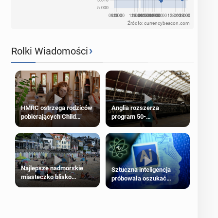
Źródło: currencybeacon.com
›
Rolki Wiadomości
HMRC ostrzega rodziców
Anglia rozszerza
pobierających Child
program 50-
Benefit. Mogą być
procentowych zniżek
zobowiązani do zwrotu
kolejowych na 18-latków
zasiłku
Najlepsze nadmorskie
Sztuczna inteligencja
miasteczko blisko
próbowała oszukać
Londynu
człowieka