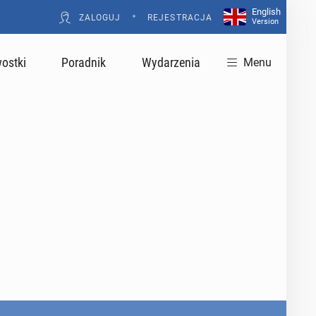
English
•
ZALOGUJ
REJESTRACJA
Version
ostki
Poradnik
Wydarzenia
Menu