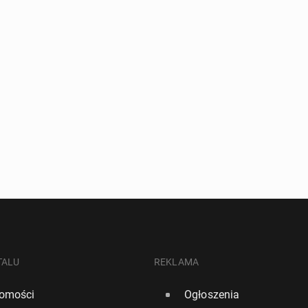
TALU
REKLAMA
omości
Ogłoszenia