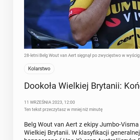
28-letni Belg Wout van Aert sięgnął po zwycięstwo w wyścig
Kolarstwo
Dookoła Wiel­kiej Bry­ta­nii: 
11 WRZEŚNIA 2023, 12:00
Ten tekst przeczytasz w mniej niż minutę
Belg Wout van Aert z ekipy Jumbo-Visma wy
Wiel­kiej Bry­ta­nii. W kla­sy­fi­ka­cji ge­ne­