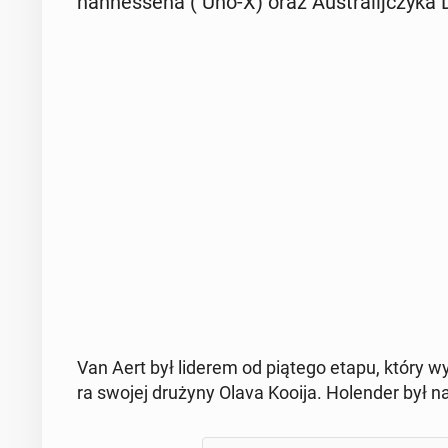
han­nes­se­na ( Uno-X) oraz Au­stra­lij­czy
Van Aert był liderem od piątego etapu, który wyg
ra swojej drużyny Olava Kooija. Ho­len­der był na