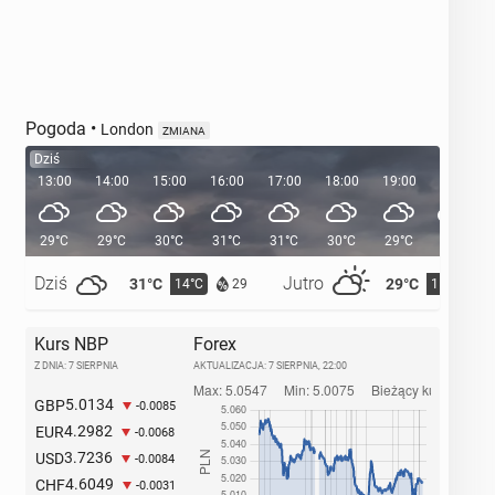
Pogoda
•
London
ZMIANA
Dziś
13:00
14:00
15:00
16:00
17:00
18:00
19:00
20:00
29°C
29°C
30°C
31°C
31°C
30°C
29°C
27°C
Dziś
Jutro
31°C
29°C
14°C
15°C
29
Kurs NBP
Forex
Z DNIA: 7 SIERPNIA
AKTUALIZACJA:
7 SIERPNIA, 22:00
5.0134
GBP
-0.0085
4.2982
EUR
-0.0068
3.7236
USD
-0.0084
4.6049
CHF
-0.0031