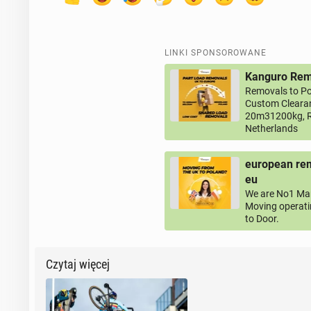
LINKI SPONSOROWANE
Kanguro Remo
Removals to Po
Custom Clearan
20m31200kg, R
Netherlands
european rem
eu
We are No1 Man
Moving operati
to Door.
Czytaj więcej