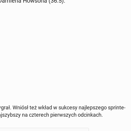
­ka Damiena Howsona (36.5).
rał. Wniósł też wkład w sukcesy naj­lep­sze­go sprin­te­
j­szyb­szy na czte­rech pierw­szych od­cin­kach.