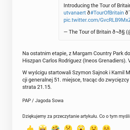
In­tro­du­cing the Tour of Brita
utva­na­ert
ð
#To­urO­fBri­ta­in
ð
pic.twitter.com/GvcRLB9Mx
— The Tour of Britain ð¬ð§ (@
Na ostat­nim etapie, z Margam Country Park do Ca
Hiszpan Carlos Ro­dri­gu­ez (Ineos Gre­na­diers).
W wyścigu star­to­wa­li Szymon Sajnok i Kamil Mał
cji ge­ne­ral­nej 51. miejsce, tracąc do zwy­cięz­cy 
strata 21.15.
PAP / Jagoda Sowa
Dziękujemy za przeczytanie artykułu. Co o tym myśl