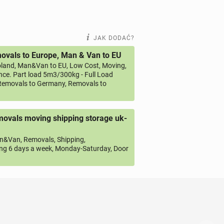
JAK DODAĆ?
vals to Europe, Man & Van to EU
land, Man&Van to EU, Low Cost, Moving,
ce. Part load 5m3/300kg - Full Load
emovals to Germany, Removals to
ovals moving shipping storage uk-
&Van, Removals, Shipping,
ng 6 days a week, Monday-Saturday, Door