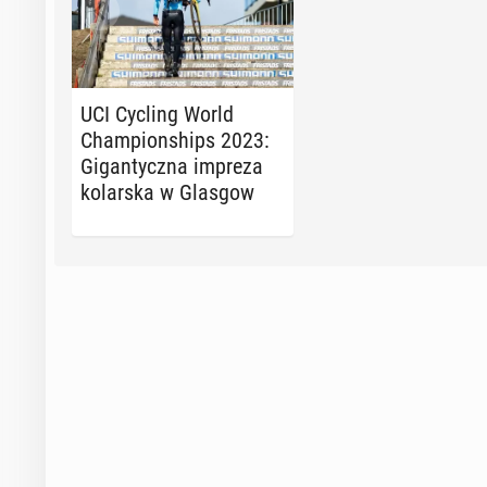
UCI Cycling World
Cham­pion­ships 2023:
Gi­gan­tycz­na impreza
ko­lar­ska w Glasgow