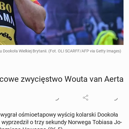
u Dookoła Wielkiej Brytanii. (Fot. OLI SCARFF/AFP via Getty Images)
Końcowe zwy­cię­stwo Wouta van Aerta
grał ośmio­eta­po­wy wyścig ko­lar­ski Dookoła
ral­nej wy­prze­dził o trzy sekundy Norwega Tobiasa Jo­