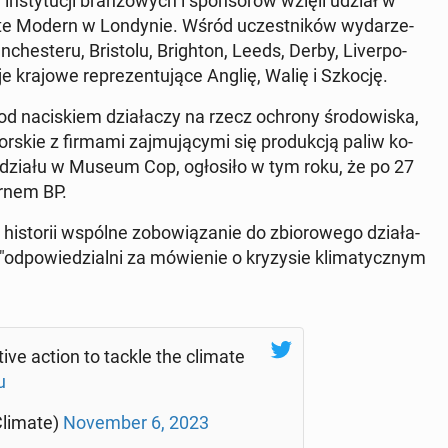
in­sty­tu­cji bran­żo­wych i spon­so­rów wzięli udział w
 Modern w Lon­dy­nie. Wśród uczest­ni­ków wy­da­rze­
che­ste­ru, Bri­sto­lu, Bri­gh­ton, Leeds, Derby, Li­ver­po­
cje krajowe re­pre­zen­tu­ją­ce Anglię, Walię i Szkocję.
 na­ci­skiem dzia­ła­czy na rzecz ochrony śro­do­wi­ska,
or­skie z firmami zaj­mu­ją­cy­mi się pro­duk­cją paliw ko­
 udziału w Museum Cop, ogło­si­ło w tym roku, że po 27
r­nem BP.
­sto­rii wspólne zo­bo­wią­za­nie do zbio­ro­we­go dzia­ła­
od­po­wie­dzial­ni za mó­wie­nie o kry­zy­sie kli­ma­tycz­nym
­ve action to tackle the climate
u
li­ma­te)
No­vem­ber 6, 2023