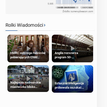
Źródło: currencybeacon.com
›
Rolki Wiadomości
HMRC ostrzega rodziców
Anglia rozszerza
pobierających Child
program 50-
Benefit. Mogą być
procentowych zniżek
zobowiązani do zwrotu
kolejowych na 18-latków
zasiłku
Najlepsze nadmorskie
Sztuczna inteligencja
miasteczko blisko
próbowała oszukać
Londynu
człowieka