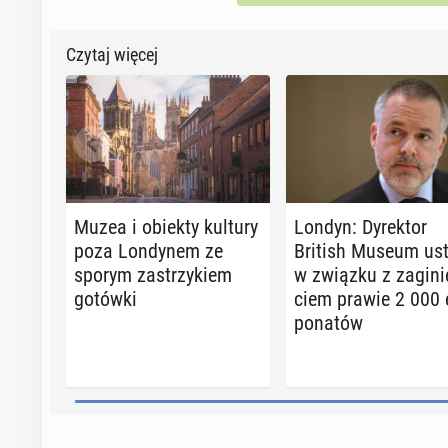
Czytaj więcej
Muzea i obiekty kultury
Londyn: Dy­rek­tor
poza Lon­dy­nem ze
British Museum ust
sporym za­strzy­kiem
w związku z za­gi­ni
gotówki
ciem prawie 2 000 
po­na­tów