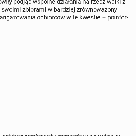
­wi­ły podjąć wspólne dzia­ła­nia na rzecz walki z
 swoimi zbio­ra­mi w bar­dziej zrów­no­wa­żo­ny
n­ga­żo­wa­nia od­bior­ców w te kwestie – po­in­for­