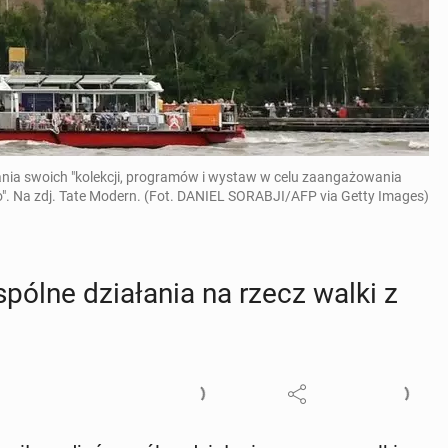
ania swoich "kolekcji, programów i wystaw w celu zaangażowania
. Na zdj. Tate Modern. (Fot. DANIEL SORABJI/AFP via Getty Images)
spólne dzia­ła­nia na rzecz walki z