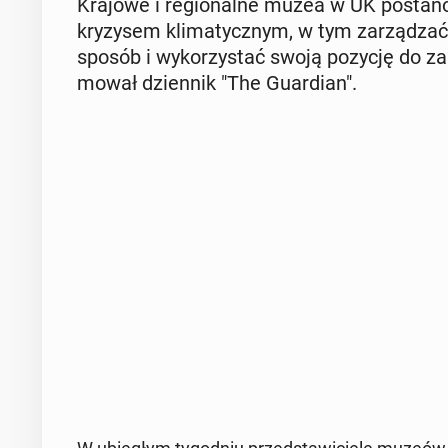
Krajowe i re­gio­nal­ne muzea w UK po­sta­no
kry­zy­sem kli­ma­tycz­nym, w tym za­rzą­dzać
sposób i wy­ko­rzy­stać swoją pozycję do za­a
mo­wał dzien­nik "The Gu­ar­dian".