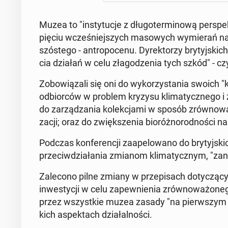
Muzea to "in­sty­tu­cje z dłu­go­ter­mi­no­wą per­spe
pięciu wcze­śniej­szych ma­so­wych wy­mie­rań n
szó­ste­go - an­tro­po­ce­nu. Dy­rek­to­rzy bry­ty
cia działań w celu zła­go­dze­nia tych szkód" - c
Zo­bo­wią­za­li się oni do wy­ko­rzy­sta­nia swoich 
od­bior­ców w problem kryzysu kli­ma­tycz­ne­go i za
do za­rzą­dza­nia ko­lek­cja­mi w sposób zrów­no­wa
za­cji; oraz do zwięk­sze­nia bio­róż­no­rod­no­ści 
Podczas kon­fe­ren­cji za­ape­lo­wa­no do bry­tyj­skic
prze­ciw­dzia­ła­nia zmianom kli­ma­tycz­nym, "z
Za­le­co­no pilne zmiany w prze­pi­sach do­ty­czą­cy
in­we­sty­cji w celu za­pew­nie­nia zrów­no­wa­żo­n
przez wszyst­kie muzea zasady "na pierw­szym mie
kich aspek­tach dzia­łal­no­ści.