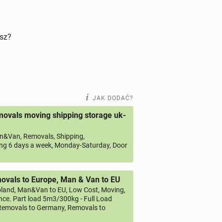
isz?
JAK DODAĆ?
ovals moving shipping storage uk-
&Van, Removals, Shipping,
ng 6 days a week, Monday-Saturday, Door
vals to Europe, Man & Van to EU
land, Man&Van to EU, Low Cost, Moving,
ce. Part load 5m3/300kg - Full Load
emovals to Germany, Removals to