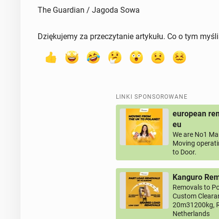
The Guardian / Jagoda Sowa
Dziękujemy za przeczytanie artykułu. Co o tym myśl
LINKI SPONSOROWANE
european rem
eu
We are No1 Man
Moving operati
to Door.
Kanguro Remo
Removals to Po
Custom Clearan
20m31200kg, R
Netherlands