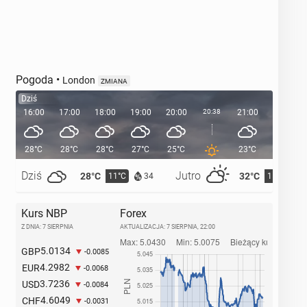
Pogoda
•
London
ZMIANA
Dziś
16:00
17:00
18:00
19:00
20:00
20:38
21:00
22:00
28°C
28°C
28°C
27°C
25°C
23°C
21°C
Dziś
Jutro
28°C
32°C
11°C
15°C
34
Kurs NBP
Forex
Z DNIA: 7 SIERPNIA
AKTUALIZACJA:
7 SIERPNIA, 22:00
5.0134
GBP
-0.0085
4.2982
EUR
-0.0068
3.7236
USD
-0.0084
4.6049
CHF
-0.0031