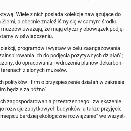
k­ty­wą. Wiele z nich posiada ko­lek­cje na­wią­zu­ją­ce do
a Ziemi, a obecnie zna­leź­li­śmy się w samym środku
j­skich muzeów uważają, że mają etyczny obo­wią­zek pod­ję­
zytamy w oświad­cze­niu.
"ko­lek­cji, pro­gra­mów i wystaw w celu za­an­ga­żo­wa­nia
­in­spi­ro­wa­nia ich do pod­ję­cia po­zy­tyw­nych działań";
­żo­ny; do opra­co­wa­nia i wdro­że­nia planów de­kar­bo­ni­
na te­re­nach zie­lo­nych muzeów.
h po­li­ty­ków i firm o przy­spie­sze­nie działań w za­kre­sie
anim będzie za późno".
ch za­go­spo­da­ro­wa­nia prze­strzen­ne­go i zwięk­sze­nie
e­go rozwoju za­byt­ko­wych bu­dyn­ków, a także przy­ję­cie
jscu bar­dziej eko­lo­gicz­ne roz­wią­za­nie" we wszyst­