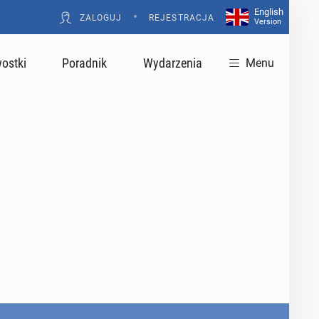
English
•
ZALOGUJ
REJESTRACJA
Version
ostki
Poradnik
Wydarzenia
Menu