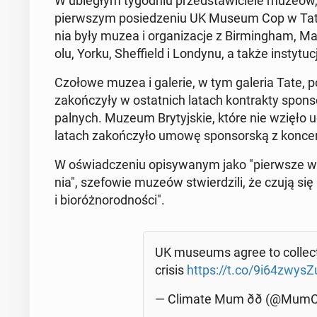
W ubie­głym ty­go­dniu przed­sta­wi­cie­le muzeów, 
pierw­szym po­sie­dze­niu UK Museum Cop w Tate
nia były muzea i or­ga­ni­za­cje z Bir­ming­ham, Man­
olu, Yorku, Shef­field i Londynu, a także in­sty­tu­
Czołowe muzea i galerie, w tym galeria Tate, pod
za­koń­czy­ły w ostat­nich latach kon­trak­ty spon­s
pal­nych. Muzeum Bry­tyj­skie, które nie wzięło
latach za­koń­czy­ło umowę spon­sor­ską z kon­ce
W oświad­cze­niu opi­sy­wa­nym jako "pierw­sze w hi
nia", sze­fo­wie muzeów stwier­dzi­li, że czują się "
i bio­róż­no­rod­no­ści".
UK museums agree to col­lec­ti
crisis
https://t.co/9i64zwysZ
— Climate Mum ðð (@MumC­