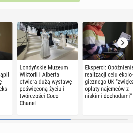
Lon­dyń­skie Muzeum
Eks­per­ci: Opóź­nie­ni
ąpił
Wik­to­rii i Alberta
re­ali­za­cji celu eko­lo
ę­
otwiera dużą wystawę
gicz­ne­go UK "zwięk­
eks­
po­świę­co­ną życiu i
opłaty na­jem­ców z
twór­czo­ści Coco
niskimi do­cho­da­mi"
Chanel