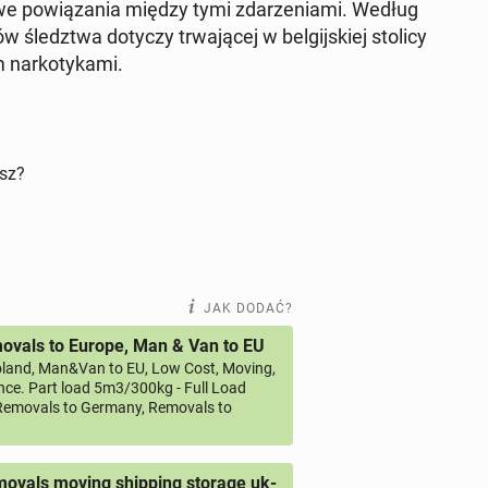
liwe po­wią­za­nia między tymi zda­rze­nia­mi. Według
w śledz­twa dotyczy trwa­ją­cej w bel­gij­skiej stolicy
nar­ko­ty­ka­mi.
isz?
JAK DODAĆ?
vals to Europe, Man & Van to EU
land, Man&Van to EU, Low Cost, Moving,
ce. Part load 5m3/300kg - Full Load
emovals to Germany, Removals to
ovals moving shipping storage uk-