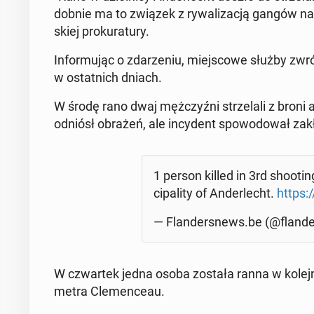
dob­nie ma to związek z ry­wa­li­za­cją gangów nar­k
skiej pro­ku­ra­tu­ry.
In­for­mu­jąc o zda­rze­niu, miej­sco­we służby zwr
w ostat­nich dniach.
W środę rano dwaj męż­czyź­ni strze­la­li z broni a
odniósł obrażeń, ale in­cy­dent spo­wo­do­wał za­kłó
1 person killed in 3rd sho­otin
ci­pa­li­ty of An­der­lecht.
https:
— Flan­der­snews.be (@flan­d
W czwar­tek jedna osoba została ranna w ko­lej­nej
metra Cle­men­ce­au.