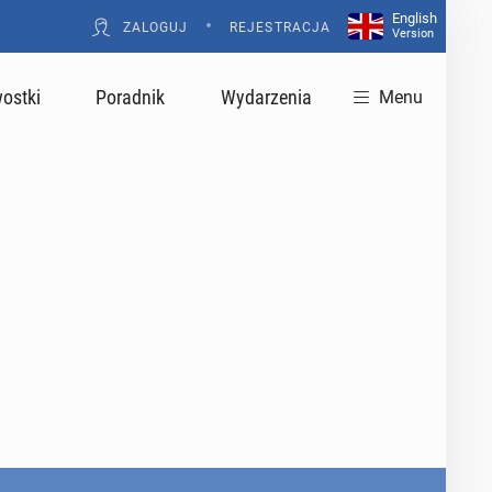
English
•
ZALOGUJ
REJESTRACJA
Version
ostki
Poradnik
Wydarzenia
Menu