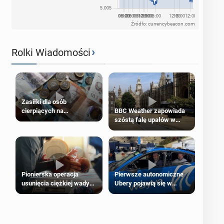
Źródło: currencybeacon.com
›
Rolki Wiadomości
Zasiłki dla osób
cierpiących na
BBC Weather zapowiada
schorzenia psychiczne
szóstą falę upałów w
Londynie
Pierwsze autonomiczne
Pionierska operacja
Ubery pojawią się w
usunięcia ciężkiej wady
Londynie jeszcze tego
wrodzonej płodu w łonie
lata
matki