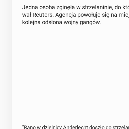
Jedna osoba zginęła w strze­la­ni­nie, do któr
wał Reuters. Agencja po­wo­łu­je się na miej
kolejna odsłona wojny gangów.
"Rano w dziel­ni­cy An­der­lecht doszło do strze­la