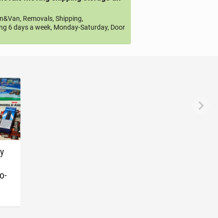
&Van, Removals, Shipping,
ng 6 days a week, Monday-Saturday, Door
zy
zo­