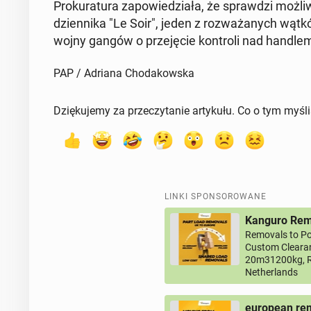
Pro­ku­ra­tu­ra za­po­wie­dzia­ła, że spraw­dzi moż
dzien­ni­ka "Le Soir", jeden z roz­wa­ża­nych wątkó
wojny gangów o prze­ję­cie kon­tro­li nad handlem 
PAP / Adriana Chodakowska
Dziękujemy za przeczytanie artykułu. Co o tym myśl
LINKI SPONSOROWANE
Kanguro Remo
Removals to Po
Custom Clearan
20m31200kg, R
Netherlands
european rem