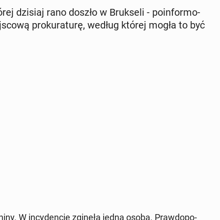
ej dzisiaj rano doszło w Bruk­se­li - po­in­for­mo­
­sco­wą pro­ku­ra­tu­rę, według której mogła to być
­ni­ny. W in­cy­den­cie zginęła jedna osoba. Praw­do­po­