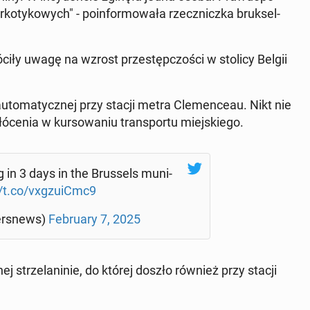
o­ty­ko­wych" - po­in­for­mo­wa­ła rzecz­nicz­ka bruk­sel­
ó­ci­ły uwagę na wzrost prze­stęp­czo­ści w stolicy Belgii
u­to­ma­tycz­nej przy stacji metra Cle­men­ce­au. Nikt nie
­ce­nia w kur­so­wa­niu trans­por­tu miej­skie­go.
g in 3 days in the Brus­sels mu­ni­
//t.co/vxg­zu­iCmc9
er­snews)
Fe­bru­ary 7, 2025
 strze­la­ni­nie, do której doszło również przy stacji