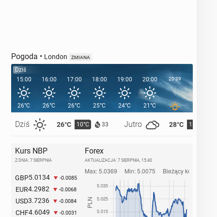
Pogoda
•
London
ZMIANA
Dziś
15:00
16:00
17:00
18:00
19:00
20:00
20:39
21:00
26°C
26°C
26°C
25°C
24°C
21°C
19°C
Dziś
Jutro
26°C
28°C
10°C
11°C
33
Kurs NBP
Forex
Z DNIA: 7 SIERPNIA
AKTUALIZACJA:
7 SIERPNIA, 15:40
5.0134
GBP
-0.0085
4.2982
EUR
-0.0068
3.7236
USD
-0.0084
4.6049
CHF
-0.0031