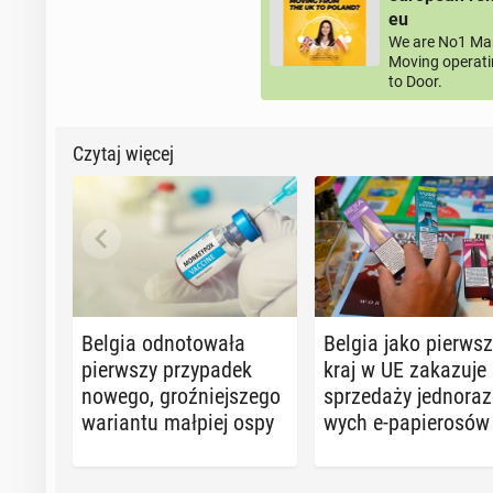
eu
We are No1 Man
Moving operati
to Door.
Czytaj więcej
Belgia od­no­to­wa­ła
Belgia jako pierw­s
pierw­szy przy­pa­dek
kraj w UE za­ka­zu­je
nowego, groź­niej­sze­go
sprze­da­ży jed­no­ra­
wa­rian­tu małpiej ospy
wych e-pa­pie­ro­sów