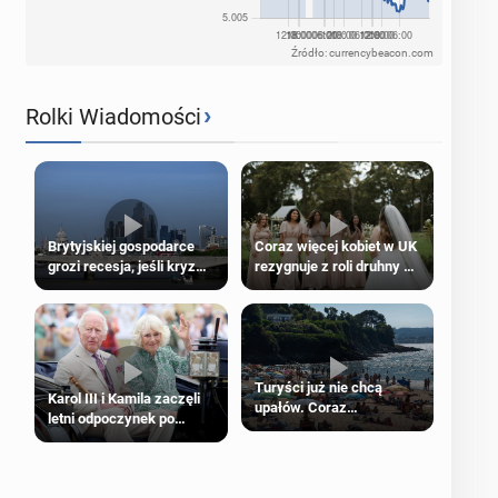
Źródło: currencybeacon.com
›
Rolki Wiadomości
Brytyjskiej gospodarce
Coraz więcej kobiet w UK
grozi recesja, jeśli kryzys
rezygnuje z roli druhny na
na Bliskim Wschodzie się
ślubie
przedłuży
Turyści już nie chcą
Karol III i Kamila zaczęli
upałów. Coraz
letni odpoczynek po
popularniejsze
Igrzyskach Wspólnoty w
„coolcation”
Glasgow