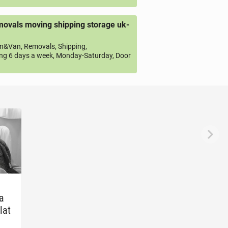
ovals moving shipping storage uk-
&Van, Removals, Shipping,
ng 6 days a week, Monday-Saturday, Door
a
na
lat