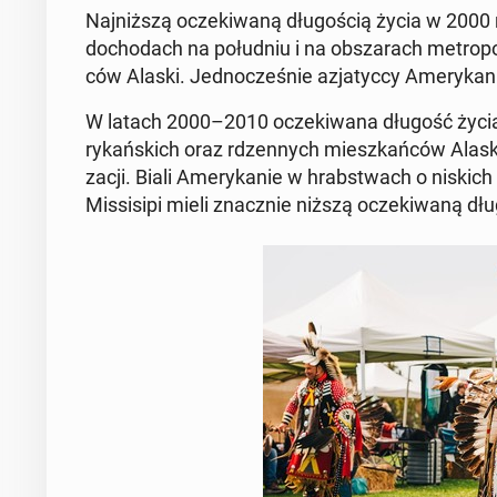
Naj­niż­szą ocze­ki­wa­ną dłu­go­ścią życia w 2000 
do­cho­dach na po­łu­dniu i na ob­sza­rach me­tro­p
ców Alaski. Jed­no­cze­śnie azja­tyc­cy Ame­ry­ka­nie
W latach 2000–2010 ocze­ki­wa­na długość życia p
ry­kań­skich oraz rdzen­nych miesz­kań­ców Alaski. W po
za­cji. Biali Ame­ry­ka­nie w hrab­stwach o niskic
Mis­si­si­pi mieli znacz­nie niższą ocze­ki­wa­ną d