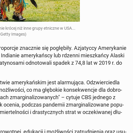
ie krócej niż inne grupy et­nicz­ne w USA...
 Getty Images)
­por­cje znacz­nie się po­głę­bi­ły. Azja­tyc­cy Ame­ry­ka­nie
In­dia­nie ame­ry­kań­scy lub rdzenni miesz­kań­cy Alaski
a­ty­no­sa­mi od­no­to­wa­li spadek z 74,8 lat w 2019 r. do
twie ame­ry­kań­skim jest alar­mu­ją­ca. Od­zwier­cie­dla
oż­li­wo­ści, co ma głę­bo­kie kon­se­kwen­cje dla do­bro­
­cjach zmar­gi­na­li­zo­wa­nych" – cytuje CBS jednego z
 ocenia, podczas pan­de­mii zmar­gi­na­li­zo­wa­ne po­pu­
ier­tel­no­ści i dra­stycz­nych strat w ocze­ki­wa­nej dłu­
t­nej, edu­ka­cji i moż­li­wo­ści za­trud­nie­nia oraz usu­