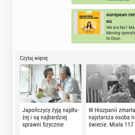
european rem
eu
We are No1 Man
Moving operati
to Door.
Czytaj więcej
Ja­poń­czy­cy żyją naj­dłu­
W Hisz­pa­nii zmarł
żej i są naj­bar­dziej
naj­star­sza osoba 
sprawni fi­zycz­nie
świecie. Miała 117 