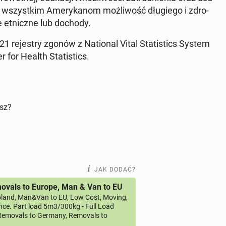
wszyst­kim Ame­ry­ka­nom moż­li­wość dłu­gie­go i zdro­
 et­nicz­ne lub dochody.
 re­je­stry zgonów z Na­tio­nal Vital Sta­ti­stics System
r for Health Sta­ti­stics.
isz?
JAK DODAĆ?
vals to Europe, Man & Van to EU
land, Man&Van to EU, Low Cost, Moving,
ce. Part load 5m3/300kg - Full Load
emovals to Germany, Removals to