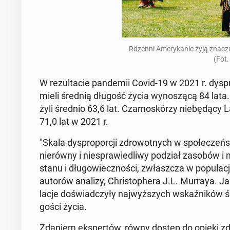
Rdzenni Ame­ry­ka­nie żyją znacz­n
(Fot.
W re­zul­ta­cie pan­de­mii Covid-19 w 2021 r. dys­pro
mieli średnią długość życia wy­no­szą­cą 84 lata. 
żyli średnio 63,6 lat. Czar­no­skó­rzy nie­bę­dą­cy L
71,0 lat w 2021 r.
"Skala dys­pro­por­cji zdro­wot­nych w spo­łe­czeń­s
nie­rów­ny i nie­spra­wie­dli­wy podział zasobów i m
sta­nu i dłu­go­wiecz­no­ści, zwłasz­cza w po­pu­la
autorów analizy, Chri­sto­phe­ra J.L. Murraya. Jak
la­cje do­świad­czy­ły naj­wyż­szych wskaź­ni­ków śm
go­ści życia.
Zdaniem eks­per­tów, równy dostęp do opieki zdro­wo