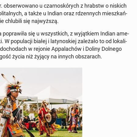
r. ob­ser­wo­wa­no u czar­no­skó­rych z hrabstw o niskich
o­li­tal­nych, a także u Indian oraz rdzen­nych miesz­kań­
 chlu­bi­li się naj­wyż­szą.
o­pra­wi­ła się u wszyst­kich, z wy­jąt­kiem Indian ame­
­pu­la­cji białej i la­ty­no­skiej za­le­ża­ło to od lo­ka­li­
h do­cho­dach w rejonie Ap­pa­la­chów i Doliny Dolnego
ługość życia niż żyjący na innych ob­sza­rach.