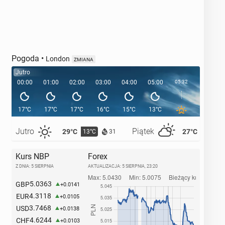
Pogoda
•
London
ZMIANA
Jutro
00:00
01:00
02:00
03:00
04:00
05:00
05:32
06:00
17°C
17°C
17°C
16°C
15°C
13°C
13°C
Jutro
Piątek
29°C
27°C
13°C
16°C
31
Kurs NBP
Forex
Z DNIA: 5 SIERPNIA
AKTUALIZACJA:
5 SIERPNIA, 23:20
5.0363
GBP
+0.0141
4.3118
EUR
+0.0105
3.7468
USD
+0.0138
4.6244
CHF
+0.0103