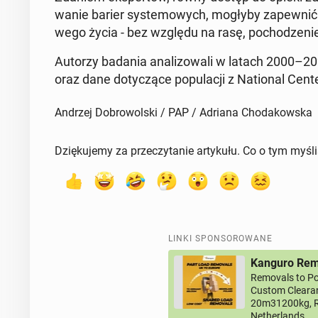
wa­nie barier sys­te­mo­wych, mogłyby za­pew­nić 
we­go życia - bez względu na rasę, po­cho­dze­nie
Autorzy badania ana­li­zo­wa­li w latach 2000–2021
oraz dane do­ty­czą­ce po­pu­la­cji z Na­tio­nal Cente
Andrzej Dobrowolski / PAP / Adriana Chodakowska
Dziękujemy za przeczytanie artykułu. Co o tym myśl
LINKI SPONSOROWANE
Kanguro Remo
Removals to Po
Custom Clearan
20m31200kg, R
Netherlands