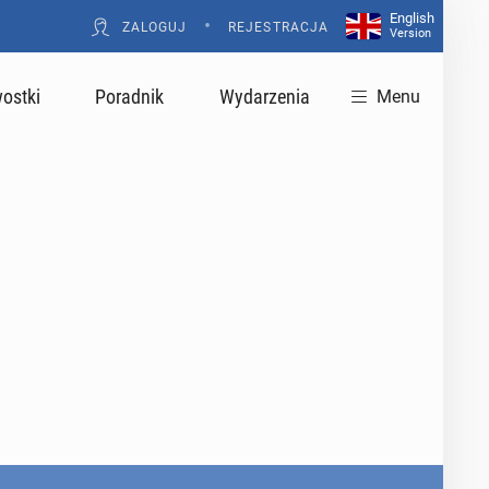
English
•
ZALOGUJ
REJESTRACJA
Version
ostki
Poradnik
Wydarzenia
Menu