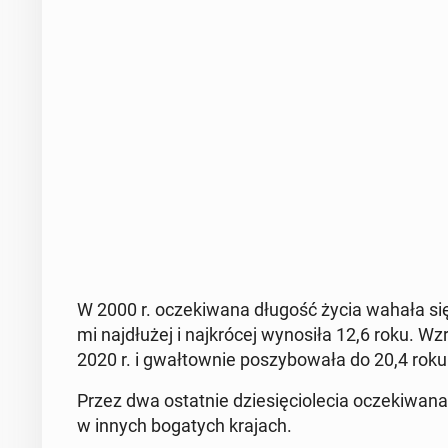
W 2000 r. ocze­ki­wa­na długość życia wahała się
mi naj­dłu­żej i naj­kró­cej wy­no­si­ła 12,6 roku.
2020 r. i gwał­tow­nie po­szy­bo­wa­ła do 20,4 rok
Przez dwa ostat­nie dzie­się­cio­le­cia ocze­ki­wa
w innych bo­ga­tych krajach.