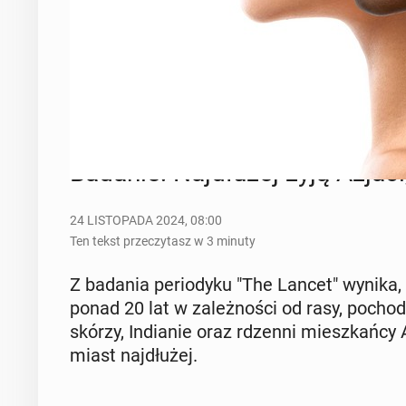
Długość życia w USA zależy od przynależności do grupy etnic
Zdrowie
Badania
USA
Demografia
Badanie: Naj­dłu­żej żyją Azjaci, 
24 LISTOPADA 2024, 08:00
Ten tekst przeczytasz w 3 minuty
Z badania pe­rio­dy­ku "The Lancet" wynika,
ponad 20 lat w za­leż­no­ści od rasy, po­cho­dze­
skó­rzy, In­dia­nie oraz rdzenni miesz­kań­cy A
miast naj­dłu­żej.