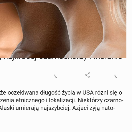
znej i miejsca zamieszkania... (Fot. Getty Images)
naj­kró­cej czar­no­skó­rzy i In­dia­nie
 że ocze­ki­wa­na długość życia w USA różni się o
nia et­nicz­ne­go i lo­ka­li­za­cji. Nie­któ­rzy czar­no­
laski umie­ra­ją naj­szyb­ciej. Azjaci żyją na­to­