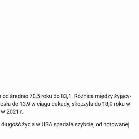
 od średnio 70,5 roku do 83,1. Różnica między ży­ją­cy­
 Wzrosła do 13,9 w ciągu dekady, sko­czy­ła do 18,9 roku w
u w 2021 r.
­na długość życia w USA spadała szyb­ciej od no­to­wa­nej