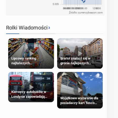
Źródło: currencybeacon.com
›
Rolki Wiadomości
Lipcowy ranking
Bristol znalazł się w
najtańszych
gronie najlepszych
supermarketów
kierunków podróży na
świecie
Kierowcy autobusów w
Londynie zapowiadają
Wyjątkowe wyzwanie dla
strajki
posiadaczy kart Tesco
Clubcard!