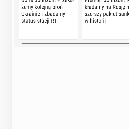
Boris Johnson: Prze­ka­
Premier Johnson: 
że­my kolejną broń
kła­da­my na Rosję n
Ukra­inie i zbadamy
szer­szy pakiet sank
status stacji RT
w hi­sto­rii