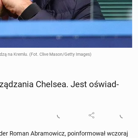
adzą na Kremlu. (Fot. Clive Mason/Getty Images)
rzą­dza­nia Chelsea. Jest oświad­
ar­der Roman Abra­mo­wicz, po­in­for­mo­wał wczoraj