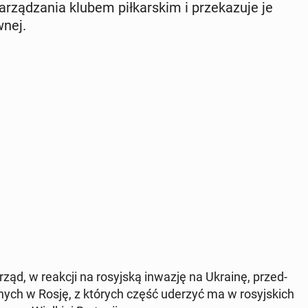
a­rzą­dza­nia klubem pił­kar­skim i prze­ka­zu­je je
w­nej.
 rząd, w reakcji na ro­syj­ską inwazję na Ukrainę, przed­
o­nych w Rosję, z których część uderzyć ma w ro­syj­skich