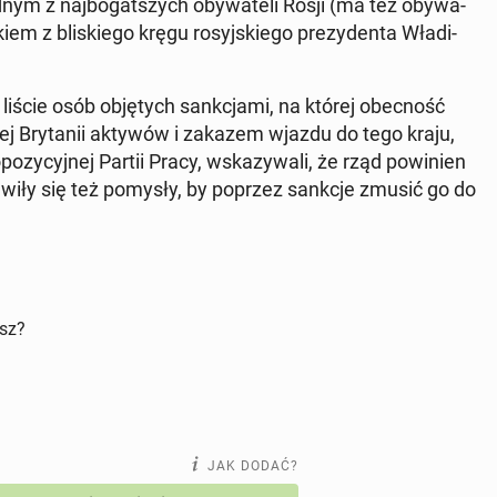
ym z naj­bo­gat­szych oby­wa­te­li Rosji (ma też oby­wa­
kiem z bli­skie­go kręgu ro­syj­skie­go pre­zy­den­ta Wła­di­
 liście osób ob­ję­tych sank­cja­mi, na której obec­ność
kiej Bry­ta­nii aktywów i zakazem wjazdu do tego kraju,
­zy­cyj­nej Partii Pracy, wska­zy­wa­li, że rząd po­wi­nien
Po­ja­wi­ły się też pomysły, by poprzez sankcje zmusić go do
isz?
JAK DODAĆ?