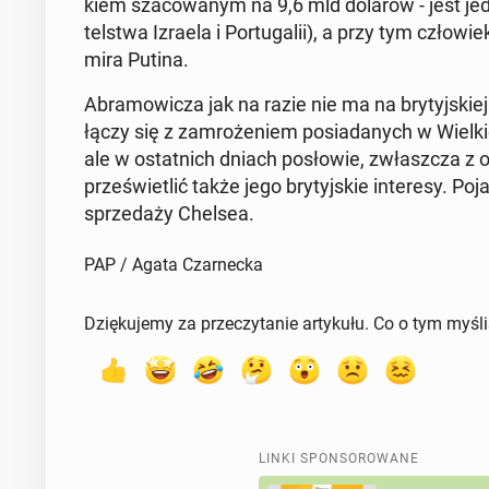
kiem sza­co­wa­nym na 9,6 mld dolarów - jest jedn
tel­stwa Izraela i Por­tu­ga­lii), a przy tym czło­wie­
mi­ra Putina.
Abra­mo­wi­cza jak na razie nie ma na bry­tyj­skiej
łączy się z za­mro­że­niem po­sia­da­nych w Wiel­
ale w ostat­nich dniach po­sło­wie, zwłasz­cza z opo
prze­świe­tlić także jego bry­tyj­skie in­te­re­sy. 
sprze­da­ży Chelsea.
PAP / Agata Czarnecka
Dziękujemy za przeczytanie artykułu. Co o tym myśl
LINKI SPONSOROWANE