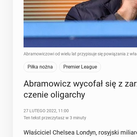
Abramowiczowi od wielu lat przypisuje się powiązania z wł
Piłka nożna
Premier League
Abra­mo­wicz wycofał się z za­
cze­nie oli­gar­chy
27 LUTEGO 2022, 11:00
Ten tekst przeczytasz w 3 minuty
Wła­ści­ciel Chelsea Londyn, ro­syj­ski mi­li