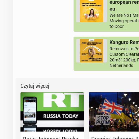
european rem
eu
We are No1 Man
Moving operati
to Door.
Kanguro Remo
Removals to Po
Custom Clearan
20m31200kg, R
Netherlands
Czytaj więcej