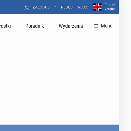
English
•
ZALOGUJ
REJESTRACJA
Version
ostki
Poradnik
Wydarzenia
Menu