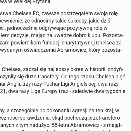
a w Wiel­kiej Bry­ta­nii.
el­stwa Chelsea FC, zawsze po­strze­ga­łem swoją rolę
ew­nie­nie, że od­no­si­my takie sukcesy, jakie dziś
, jed­no­cze­śnie od­gry­wa­jąc po­zy­tyw­ną rolę w
a­łem decyzje, mając na uwadze dobro klubu. Po­zo­sta­
am po­wier­ni­kom fun­da­cji cha­ry­ta­tyw­nej Chelsea za­
 wydanym oświad­cze­niu Abra­mo­wicz, który po­zo­sta­
elsea, zaczął się naj­lep­szy okres w hi­sto­rii lon­dyń­
czy­ni­ły się duże trans­fe­ry. Od tego czasu Chelsea pięć
r Anglii, trzy razy Puchar Ligi An­giel­skiej, dwa razy
 dwa razy Ligę Europy i raz - za­le­d­wie dwa ty­go­dnie
 a szcze­gól­nie po do­ko­na­niu agresji na ten kraj, w
iecz­no­ści spraw­dze­nia, skąd po­cho­dzą prze­trans­fe­ro­
­za­nych z tym nadużyć. 55-letni Abra­mo­wicz - z ma­jąt­