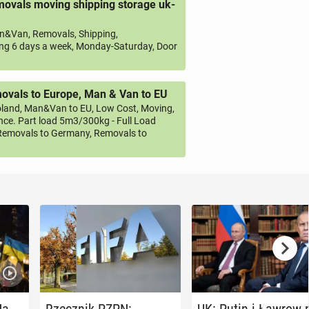
ovals moving shipping storage uk-
&Van, Removals, Shipping,
ng 6 days a week, Monday-Saturday, Door
vals to Europe, Man & Van to EU
land, Man&Van to EU, Low Cost, Moving,
ce. Part load 5m3/300kg - Full Load
emovals to Germany, Removals to