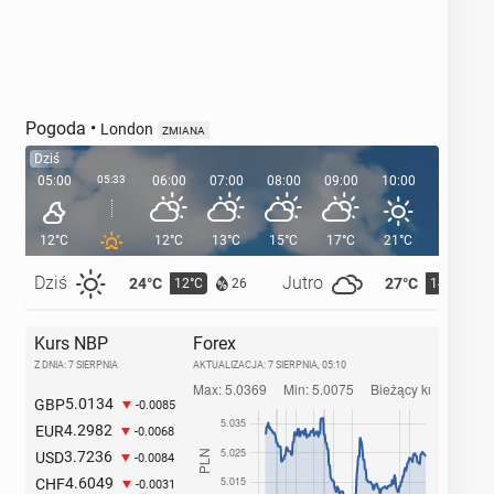
Pogoda
•
London
ZMIANA
Dziś
05:00
05:33
06:00
07:00
08:00
09:00
10:00
11:00
12°C
12°C
13°C
15°C
17°C
21°C
21°C
Dziś
Jutro
24°C
27°C
12°C
14°C
26
Kurs NBP
Forex
Z DNIA: 7 SIERPNIA
AKTUALIZACJA:
7 SIERPNIA, 05:10
5.0134
GBP
-0.0085
4.2982
EUR
-0.0068
3.7236
USD
-0.0084
4.6049
CHF
-0.0031