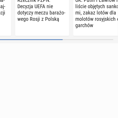
Na­
Rzecz­nik PZPN:
UK: Putin i Ławrow 
aj­
Decyzja UEFA nie
liście ob­ję­tych sank­
cji
dotyczy meczu ba­ra­żo­
mi, zakaz lotów dla 
we­go Rosji z Polską
mo­lo­tów ro­syj­skich 
gar­chów