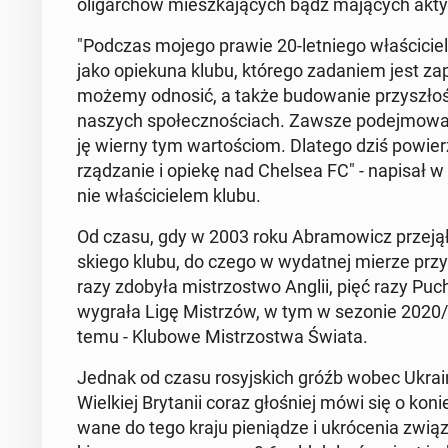
oli­gar­chów miesz­ka­ją­cych bądź ma­ją­cych aktyw
"Podczas mojego prawie 20-let­nie­go wła­ści­ci
jako opie­ku­na klubu, którego za­da­niem jest za­p
możemy odnosić, a także bu­do­wa­nie przy­szło­ści
naszych spo­łecz­no­ściach. Zawsze po­dej­mo­w
ję wierny tym war­to­ściom. Dlatego dziś po­wie­rz
rzą­dza­nie i opiekę nad Chelsea FC" - napisał w
nie wła­ści­cie­lem klubu.
Od czasu, gdy w 2003 roku Abra­mo­wicz przejął Ch
skie­go klubu, do czego w wy­dat­nej mierze przy­
razy zdobyła mi­strzo­stwo Anglii, pięć razy Pucha
wygrała Ligę Mi­strzów, w tym w sezonie 2020/21,
temu - Klubowe Mi­strzo­stwa Świata.
Jednak od czasu ro­syj­skich gróźb wobec Ukrainy,
Wiel­kiej Bry­ta­nii coraz gło­śniej mówi się o ko­n
wa­ne do tego kraju pie­nią­dze i ukró­ce­nia zwią