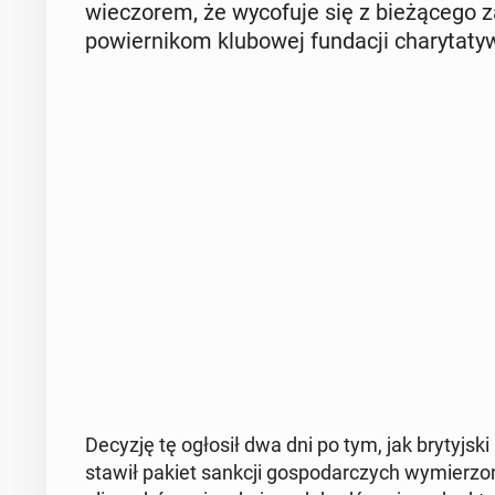
wie­czo­rem, że wy­co­fu­je się z bie­żą­ce­go z
po­wier­ni­kom klu­bo­wej fun­da­cji cha­ry­ta­ty
Decyzję tę ogłosił dwa dni po tym, jak bry­tyj­ski
sta­wił pakiet sankcji go­spo­dar­czych wy­mie­rz