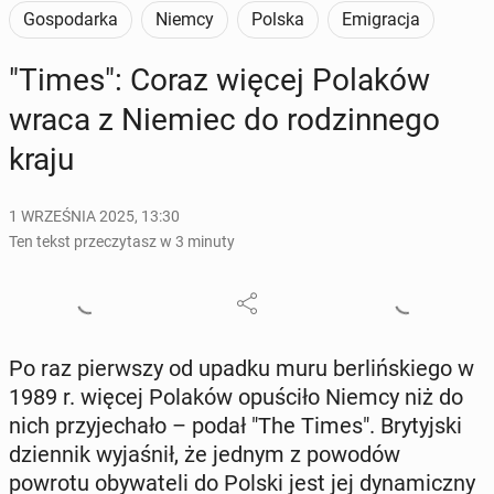
Gospodarka
Niemcy
Polska
Emigracja
"Times": Coraz więcej Polaków
wraca z Niemiec do ro­dzin­ne­go
kraju
1 WRZEŚNIA 2025, 13:30
Ten tekst przeczytasz w 3 minuty
Po raz pierw­szy od upadku muru ber­liń­skie­go w
1989 r. więcej Polaków opu­ści­ło Niemcy niż do
nich przy­je­cha­ło – podał "The Times". Bry­tyj­ski
dzien­nik wy­ja­śnił, że jednym z powodów
powrotu oby­wa­te­li do Polski jest jej dy­na­micz­ny