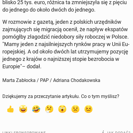
blisko 25 tys. euro, różnica ta zmniej­szy­ła się z pięciu
do jednego do około dwóch do jednego.
W roz­mo­wie z gazetą, jeden z pol­skich urzęd­ni­ków
zaj­mu­ją­cych się mi­gra­cją ocenił, że napływ eks­pa­tów
po­mógł­by zła­go­dzić nie­do­bo­ry siły ro­bo­czej w Polsce.
"Mamy jeden z naj­sil­niej­szych rynków pracy w Unii Eu­
ro­pej­skiej. A od około dwóch lat utrzy­mu­je­my pozycję
jednego z krajów o naj­niż­szej stopie bez­ro­bo­cia w
Europie"– dodał.
Marta Zabłocka / PAP / Adriana Chodakowska
Dziękujemy za przeczytanie artykułu. Co o tym myślisz?
LINKI SPONSOROWANE
JAK DODAĆ?