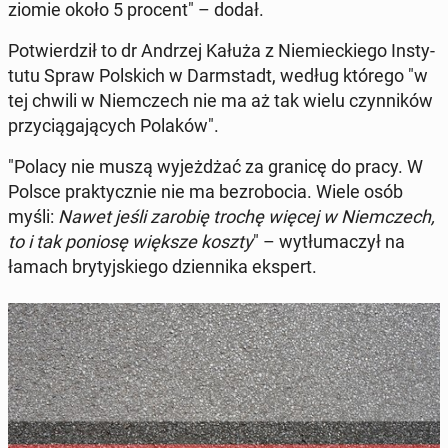
zio­mie około 5 procent" – dodał.
Po­twier­dził to dr Andrzej Kałuża z Nie­miec­kie­go In­sty­
tu­tu Spraw Pol­skich w Darm­stadt, według którego "w
tej chwili w Niem­czech nie ma aż tak wielu czyn­ni­ków
przy­cią­ga­ją­cych Polaków".
"Polacy nie muszą wy­jeż­dżać za granicę do pracy. W
Polsce prak­tycz­nie nie ma bez­ro­bo­cia. Wiele osób
myśli:
Nawet jeśli zarobię trochę więcej w Niem­czech,
to i tak poniosę większe koszty
" – wy­tłu­ma­czył na
łamach bry­tyj­skie­go dzien­ni­ka ekspert.