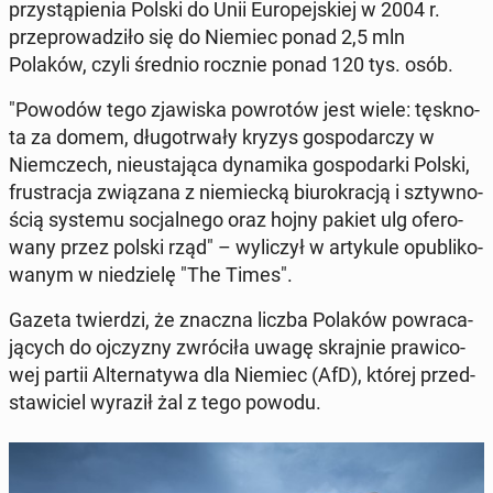
przy­stą­pie­nia Polski do Unii Eu­ro­pej­skiej w 2004 r.
prze­pro­wa­dzi­ło się do Niemiec ponad 2,5 mln
Polaków, czyli średnio rocznie ponad 120 tys. osób.
"Powodów tego zja­wi­ska po­wro­tów jest wiele: tę­sk­no­
ta za domem, dłu­go­trwa­ły kryzys go­spo­dar­czy w
Niem­czech, nie­usta­ją­ca dy­na­mi­ka go­spo­dar­ki Polski,
fru­stra­cja zwią­za­na z nie­miec­ką biu­ro­kra­cją i sztyw­no­
ścią systemu so­cjal­ne­go oraz hojny pakiet ulg ofe­ro­
wa­ny przez polski rząd" – wy­li­czył w ar­ty­ku­le opu­bli­ko­
wa­nym w nie­dzie­lę "The Times".
Gazeta twier­dzi, że znaczna liczba Polaków po­wra­ca­
ją­cych do oj­czy­zny zwró­ci­ła uwagę skraj­nie pra­wi­co­
wej partii Al­ter­na­ty­wa dla Niemiec (AfD), której przed­
sta­wi­ciel wyraził żal z tego powodu.