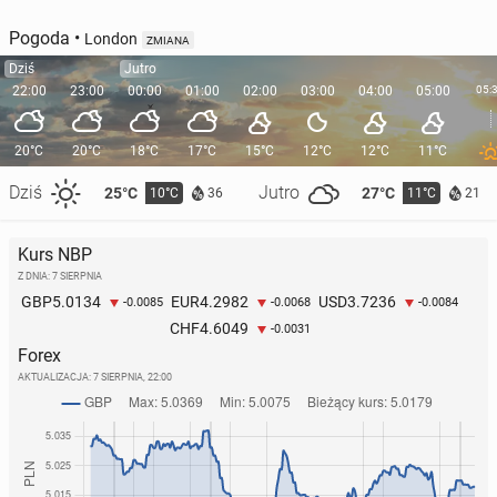
Pogoda
•
London
ZMIANA
Dziś
Jutro
22:00
23:00
00:00
01:00
02:00
03:00
04:00
05:00
05:
20°C
20°C
18°C
17°C
15°C
12°C
12°C
11°C
Dziś
Jutro
25°C
27°C
10°C
11°C
36
21
Kurs NBP
Z DNIA: 7 SIERPNIA
5.0134
4.2982
3.7236
GBP
EUR
USD
-0.0085
-0.0068
-0.0084
4.6049
CHF
-0.0031
Forex
AKTUALIZACJA:
7 SIERPNIA, 22:00