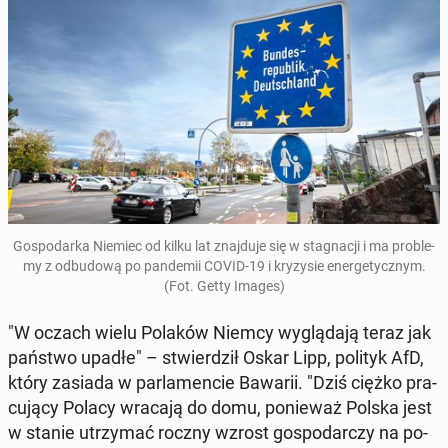
Go­spo­dar­ka Niemiec od kilku lat znaj­du­je się w sta­gna­cji i ma pro­ble­
my z od­bu­do­wą po pan­de­mii COVID-19 i kry­zy­sie ener­ge­tycz­nym.
(Fot. Getty Images)
"W oczach wielu Polaków Niemcy wy­glą­da­ją teraz jak
państwo upadłe" – stwier­dził Oskar Lipp, polityk AfD,
który zasiada w par­la­men­cie Bawarii. "Dziś ciężko pra­
cu­ją­cy Polacy wracają do domu, po­nie­waż Polska jest
w stanie utrzy­mać roczny wzrost go­spo­dar­czy na po­