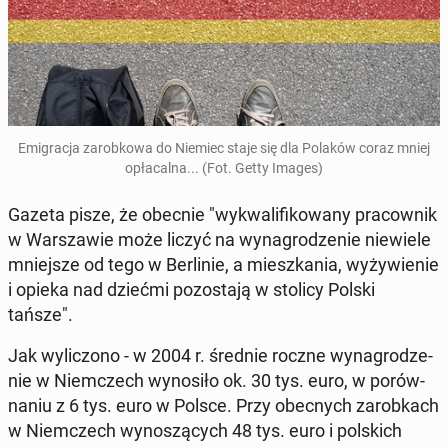
Emi­gra­cja za­rob­ko­wa do Niemiec staje się dla Polaków coraz mniej
opła­cal­na... (Fot. Getty Images)
Gazeta pisze, że obecnie "wy­kwa­li­fi­ko­wa­ny pra­cow­nik
w War­sza­wie może liczyć na wy­na­gro­dze­nie nie­wie­le
mniej­sze od tego w Ber­li­nie, a miesz­ka­nia, wy­ży­wie­nie
i opieka nad dziećmi po­zo­sta­ją w stolicy Polski
tańsze".
Jak wy­li­czo­no - w 2004 r. średnie roczne wy­na­gro­dze­
nie w Niem­czech wy­no­si­ło ok. 30 tys. euro, w po­rów­
na­niu z 6 tys. euro w Polsce. Przy obec­nych za­rob­kach
w Niem­czech wy­no­szą­cych 48 tys. euro i pol­skich