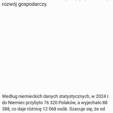
rozwój go­spo­dar­czy.
Według nie­miec­kich danych sta­ty­stycz­nych, w 2024 r.
do Niemiec przy­by­ło 76 320 Polaków, a wy­je­cha­ło 88
388, co daje różnicę 12 068 osób. Szacuje się, że od