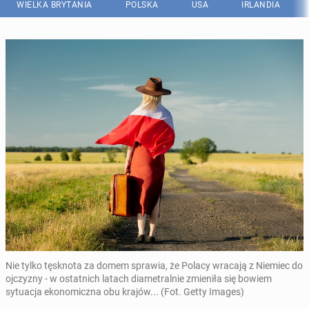
WIELKA BRYTANIA
POLSKA
USA
IRLANDIA
Nie tylko tęsknota za domem sprawia, że Polacy wracają z Niemiec do
ojczyzny - w ostatnich latach diametralnie zmieniła się bowiem
sytuacja ekonomiczna obu krajów... (Fot. Getty Images)