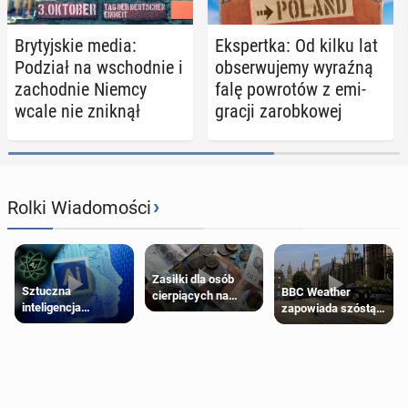
Bry­tyj­skie media:
Eks­pert­ka: Od kilku lat
Podział na wschod­nie i
ob­ser­wu­je­my wyraźną
za­chod­nie Niemcy
falę po­wro­tów z emi­
wcale nie zniknął
gra­cji za­rob­ko­wej
›
Rolki Wiadomości
Zasiłki dla osób
Sztuczna
BBC Weather
cierpiących na
inteligencja
zapowiada szóstą
schorzenia
próbowała oszukać
falę upałów w
psychiczne
człowieka
Londynie