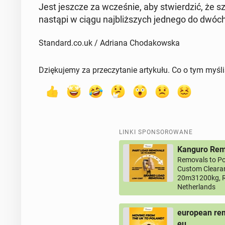
Jest jeszcze za wcze­śnie, aby stwier­dzić, że szcz
nastąpi w ciągu naj­bliż­szych jednego do dwóch t
Standard.co.uk / Adriana Chodakowska
Dziękujemy za przeczytanie artykułu. Co o tym myśl
LINKI SPONSOROWANE
Kanguro Remo
Removals to Po
Custom Clearan
20m31200kg, R
Netherlands
european rem
eu