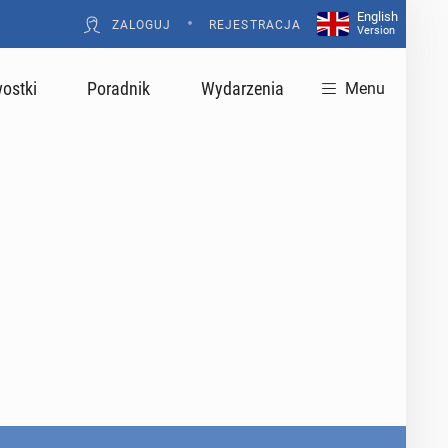
English
•
ZALOGUJ
REJESTRACJA
Version
ostki
Poradnik
Wydarzenia
Menu