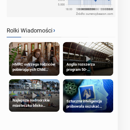
Źródło: currencybeacon.com
›
Rolki Wiadomości
HMRC ostrzega rodziców
Anglia rozszerza
pobierających Child
program 50-
Benefit. Mogą być
procentowych zniżek
zobowiązani do zwrotu
kolejowych na 18-latków
zasiłku
Najlepsze nadmorskie
Sztuczna inteligencja
miasteczko blisko
próbowała oszukać
Londynu
człowieka