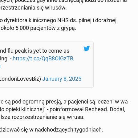
prze­strze­nia­nia się wirusów.
dy­rek­to­ra kli­nicz­ne­go NHS ds. pilnej i do­raź­nej
e około 5 000 pa­cjen­tów z grypą.
and flu peak is yet to come as
ing’ -
https://t.co/QqB8OIGzTB
u
Lon­don­Lo­ves­Biz)
January 8, 2025
ko­we są pod ogromną presją, a pa­cjen­ci są leczeni w wa­
o opieki kli­nicz­nej" - po­in­for­mo­wał Redhead. Dodał,
ze roz­prze­strze­nia­nie się wirusa.
zie­wać się w nad­cho­dzą­cych ty­go­dniach.