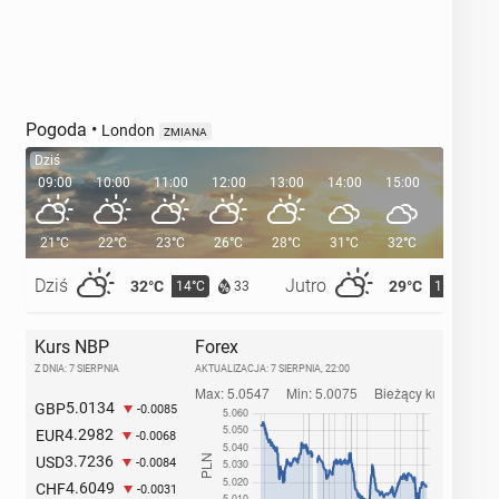
Pogoda
•
London
ZMIANA
Dziś
09:00
10:00
11:00
12:00
13:00
14:00
15:00
16:00
21°C
22°C
23°C
26°C
28°C
31°C
32°C
32°C
Dziś
Jutro
32°C
29°C
14°C
15°C
33
Kurs NBP
Forex
Z DNIA: 7 SIERPNIA
AKTUALIZACJA:
7 SIERPNIA, 22:00
5.0134
GBP
-0.0085
4.2982
EUR
-0.0068
3.7236
USD
-0.0084
4.6049
CHF
-0.0031