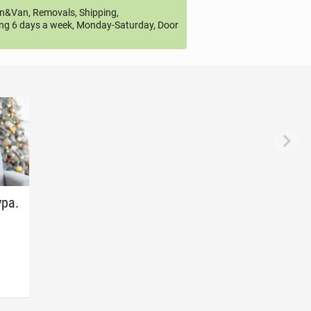
&Van, Removals, Shipping,
ng 6 days a week, Monday-Saturday, Door
ypa.