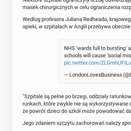
masek chi­rur­gicz­nych w celu ogra­ni­cze­nia roz­
Według pro­fe­so­ra Juliana Re­dhe­ada, kra­jo­we­go 
opieki, w szpi­ta­lach w Anglii prze­by­wa obecni
NHS ‘wards full to bur­sting’ 
schools will cause ‘social mix
pic.twitter.com/ZLGm­hU­FI­L
— Lon­don­Lo­ves­Bu­si­ness (@
"Szpi­ta­le są pełne po brzegi, od­dzia­ły ra­tun­
run­kach, które zwykle nie są wy­ko­rzy­sty­wa­ne d
że powrót dzieci do szkół może po­wo­do­wać dals
Jego zdaniem szczytu za­cho­ro­wań należy spo­d