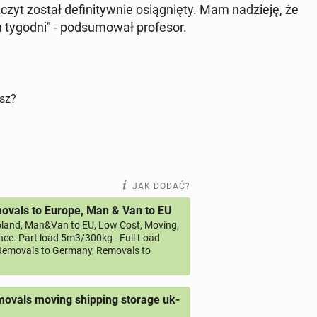
yt został de­fi­ni­tyw­nie osią­gnię­ty. Mam na­dzie­ję, że
ygodni" - pod­su­mo­wał pro­fe­sor.
isz?
JAK DODAĆ?
vals to Europe, Man & Van to EU
land, Man&Van to EU, Low Cost, Moving,
ce. Part load 5m3/300kg - Full Load
emovals to Germany, Removals to
ovals moving shipping storage uk-