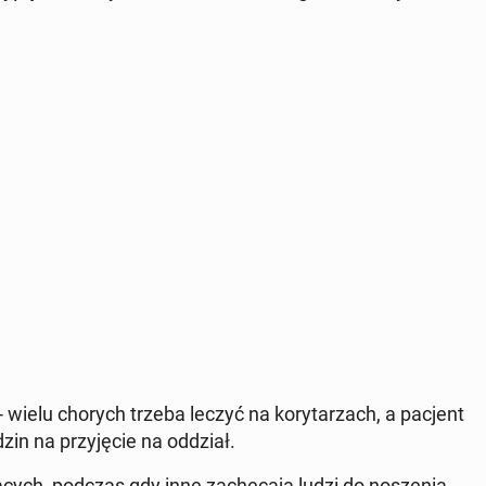
e - wielu chorych trzeba leczyć na ko­ry­ta­rzach, a pacjent
in na przy­ję­cie na oddział.
a­ją­cych, podczas gdy inne za­chę­ca­ją ludzi do no­sze­nia