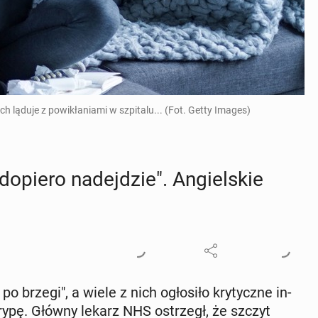
ch ląduje z powikłaniami w szpitalu... (Fot. Getty Images)
opiero na­dej­dzie". An­giel­skie
 po brzegi", a wiele z nich ogło­si­ło kry­tycz­ne in­
a grypę. Główny lekarz NHS ostrzegł, że szczyt