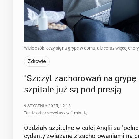
Wiele osób leczy się na grypę w domu, ale coraz więcej chory
Zdrowie
"Szczyt za­cho­ro­wań na grypę d
szpi­ta­le już są pod presją
9 STYCZNIA 2025, 12:15
Ten tekst przeczytasz w 1 minutę
Od­dzia­ły szpi­tal­ne w całej Anglii są "pełne
cy­den­ty zwią­za­ne z za­cho­ro­wa­nia­mi n