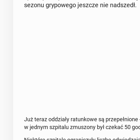
sezonu gry­po­we­go jeszcze nie nad­szedł.
Już teraz od­dzia­ły ra­tun­ko­we są prze­peł­nio­n
w jednym szpi­ta­lu zmu­szo­ny był czekać 50 godz
Nie­któ­re szpi­ta­le ogra­ni­czy­ły liczbę od­wie­dz