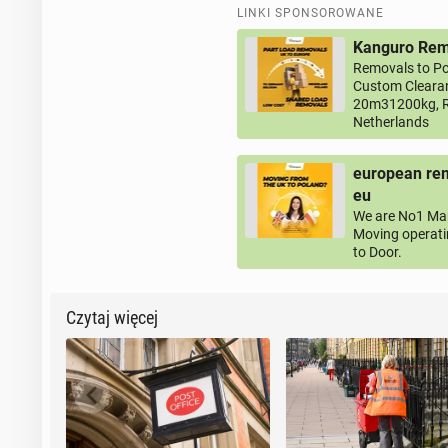
LINKI SPONSOROWANE
Kanguro Remo
Removals to Po
Custom Clearan
20m31200kg, R
Netherlands
european rem
eu
We are No1 Man
Moving operati
to Door.
Czytaj więcej