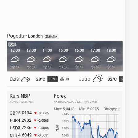
Pogoda
•
London
ZMIANA
Dziś
12:00
13:00
14:00
15:00
16:00
17:00
18:00
19:00
26°C
26°C
26°C
27°C
28°C
28°C
28°C
26°C
Dziś
Jutro
28°C
32°C
11°C
14°C
38
Kurs NBP
Forex
Z DNIA: 7 SIERPNIA
AKTUALIZACJA:
7 SIERPNIA, 22:00
5.0134
GBP
-0.0085
4.2982
EUR
-0.0068
3.7236
USD
-0.0084
4.6049
CHF
-0.0031