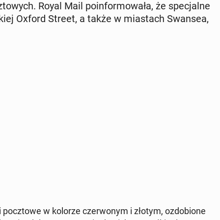
to­wych. Royal Mail po­in­for­mo­wa­ła, że spe­cjal­ne
­skiej Oxford Street, a także w mia­stach Swansea,
ki pocz­to­we w kolorze czer­wo­nym i złotym, ozdo­bio­ne