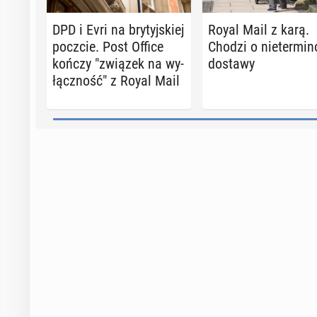
DPD i Evri na bry­tyj­skiej
Royal Mail z karą.
poczcie. Post Office
Chodzi o nie­ter­mi­n
kończy "związek na wy­
dostawy
łącz­ność" z Royal Mail