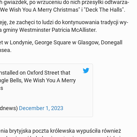
gwiaz­dek, po wrzu­ce­niu do nich prze­sył­ki od­twa­rza­
, "We Wish You A Merry Chri­st­mas" i "Deck The Halls".
ę, że zachęci to ludzi do kon­ty­nu­owa­nia tra­dy­cji wy­
 gminy West­min­ster Pa­tri­cia McAl­li­ster.
eet w Lon­dy­nie, George Square w Glasgow, Do­ne­gall
nsea.
stal­led on Oxford Street that
ingle Bells, We Wish You A Merry
ls
rd­news)
De­cem­ber 1, 2023
ia bry­tyj­ska poczta kró­lew­ska wy­pu­ści­ła również