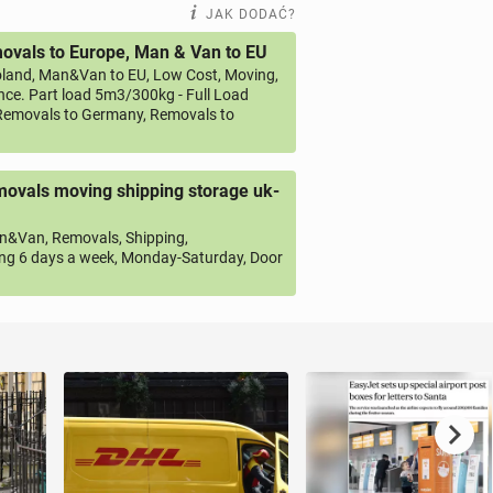
JAK DODAĆ?
vals to Europe, Man & Van to EU
land, Man&Van to EU, Low Cost, Moving,
ce. Part load 5m3/300kg - Full Load
emovals to Germany, Removals to
ovals moving shipping storage uk-
&Van, Removals, Shipping,
ng 6 days a week, Monday-Saturday, Door