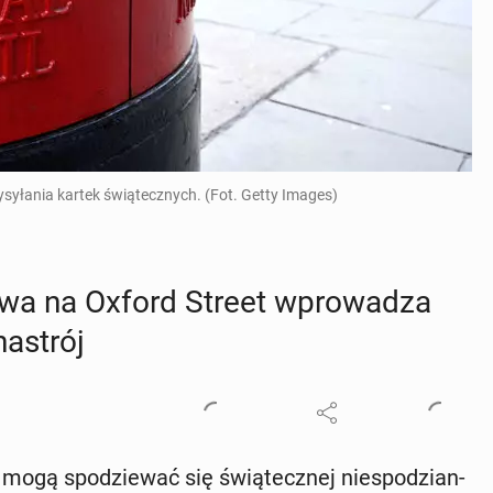
syłania kartek świątecznych. (Fot. Getty Images)
to­wa na Oxford Street wpro­wa­dza
nastrój
ty mogą spo­dzie­wać się świą­tecz­nej nie­spo­dzian­