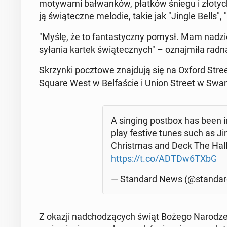
mo­ty­wa­mi bał­wan­ków, płatków śniegu i złotych 
ją świą­tecz­ne melodie, takie jak "Jingle Bells"
"Myślę, że to fan­ta­stycz­ny pomysł. Mam na­dzie­j
sy­ła­nia kartek świą­tecz­nych" – oznaj­mi­ła radna
Skrzyn­ki pocz­to­we znaj­du­ją się na Oxford Str
Square West w Bel­fa­ście i Union Street w Swa
A singing postbox has been in­
play festive tunes such as J
Chri­st­mas and Deck The Hal
https://t.co/ADTDw6TXbG
— Stan­dard News (@stan­da
Z okazji nad­cho­dzą­cych świąt Bożego Na­ro­dze­n