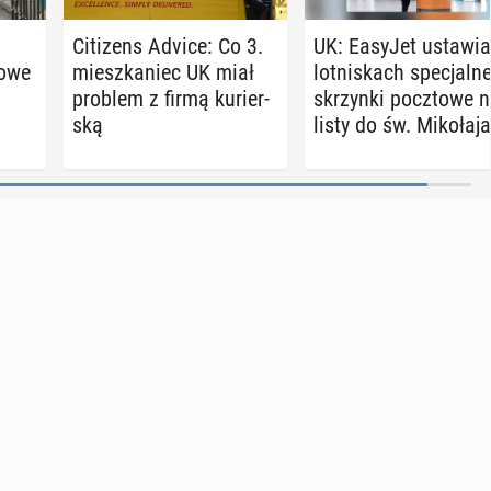
Ci­ti­zens Advice: Co 3.
UK: EasyJet ustawia
o­we
miesz­ka­niec UK miał
lot­ni­skach spe­cjal­n
problem z firmą ku­rier­
skrzyn­ki pocz­to­we 
ską
listy do św. Mi­ko­ła­ja