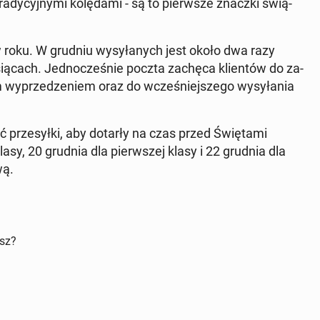
­dy­cyj­ny­mi ko­lę­da­mi - są to pierw­sze znaczki świą­
 w roku. W grudniu wy­sy­ła­nych jest około dwa razy
ią­cach. Jed­no­cze­śnie poczta zachęca klien­tów do za­
wy­prze­dze­niem oraz do wcze­śniej­sze­go wy­sy­ła­nia
ć prze­sył­ki, aby dotarły na czas przed Świę­ta­mi
lasy, 20 grudnia dla pierw­szej klasy i 22 grudnia dla
wą.
isz?