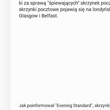
ki za sprawą "śpie­wa­ją­cych" skrzy­nek pocz­
skrzyn­ki pocz­to­we pojawią się na lon­dyń
Glasgow i Belfast.
Jak po­in­for­mo­wał "Evening Stan­dard", skrzyn­