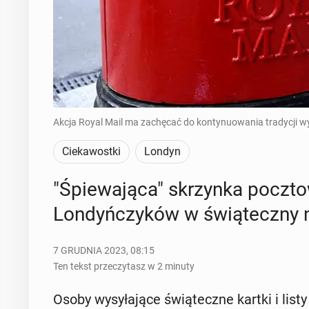
Akcja Royal Mail ma zachęcać do kontynuowania tradycji wy
Ciekawostki
Londyn
"Śpie­wa­ją­ca" skrzyn­ka pocz­
Lon­dyń­czy­ków w świą­tecz­ny 
7 GRUDNIA 2023, 08:15
Ten tekst przeczytasz w 2 minuty
Osoby wy­sy­ła­ją­ce świą­tecz­ne kartki i lis