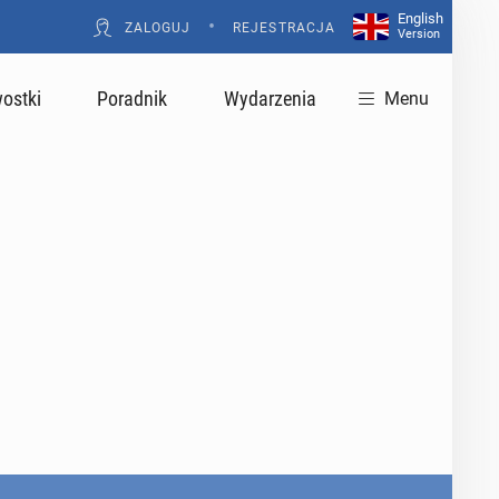
English
•
ZALOGUJ
REJESTRACJA
Version
ostki
Poradnik
Wydarzenia
Menu