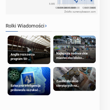
Źródło: currencybeacon.com
›
Rolki Wiadomości
Najlepsze nadmorskie
Anglia rozszerza
miasteczko blisko
program 50-
Londynu
procentowych zniżek
kolejowych na 18-latków
Zasiłki dla osób
cierpiących na
Sztuczna inteligencja
schorzenia psychiczne
próbowała oszukać
człowieka