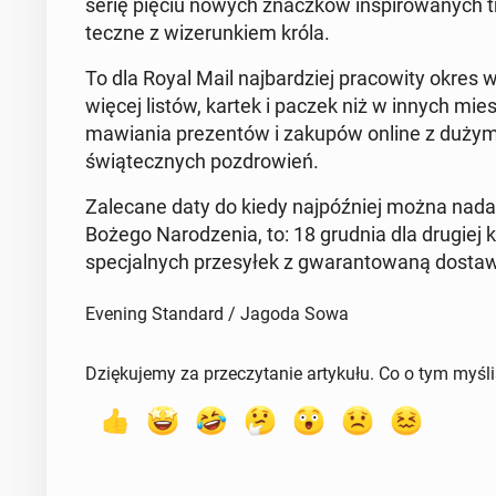
serię pięciu nowych znacz­ków in­spi­ro­wa­nych tra
tecz­ne z wi­ze­run­kiem króla.
To dla Royal Mail naj­bar­dziej pra­co­wi­ty okres
więcej listów, kartek i paczek niż w innych mie­s
ma­wia­nia pre­zen­tów i zakupów online z dużym 
świą­tecz­nych po­zdro­wień.
Za­le­ca­ne daty do kiedy naj­póź­niej można nada
Bożego Na­ro­dze­nia, to: 18 grudnia dla drugiej k
spe­cjal­nych prze­sy­łek z gwa­ran­to­wa­ną dosta
Evening Standard / Jagoda Sowa
Dziękujemy za przeczytanie artykułu. Co o tym myśl