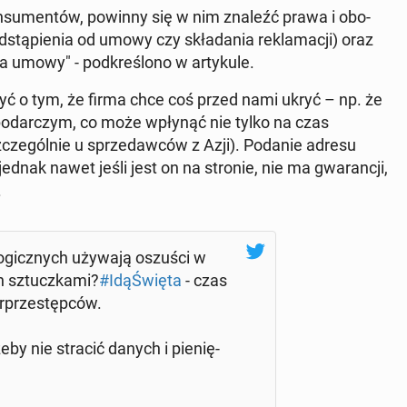
on­su­men­tów, powinny się w nim znaleźć prawa i obo­
­stą­pie­nia od umowy czy skła­da­nia re­kla­ma­cji) oraz
 umowy" - pod­kre­ślo­no w ar­ty­ku­le.
yć o tym, że firma chce coś przed nami ukryć – np. że
spo­dar­czym, co może wpłynąć nie tylko na czas
cze­gól­nie u sprze­daw­ców z Azji). Podanie adresu
jednak nawet jeśli jest on na stronie, nie ma gwa­ran­cji,
.
lo­gicz­nych używają oszuści w
h sztucz­ka­mi?
#Idą­Świę­ta
- czas
r­prze­stęp­ców.
by nie stracić danych i pie­nię­