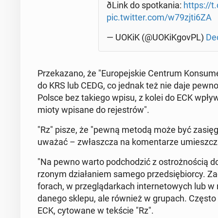
ðLink do spo­tka­nia:
https:/
pic.twitter.com/w79zjti6ZA
— UOKiK (@UOKiK­go­vPL)
De­
Prze­ka­za­no, że "Eu­ro­pej­skie Centrum Kon­su
do KRS lub CEDG, co jednak też nie daje pew­no­ś
Polsce bez takiego wpisu, z kolei do ECK wpły­wa
mio­ty wpisane do re­je­strów".
"Rz" pisze, że "pewną metodą może być za­się­gni
uważać – zwłasz­cza na ko­men­ta­rze umiesz­cza­
"Na pewno warto pod­cho­dzić z ostroż­no­ścią do
rzo­nym dzia­ła­niem samego przed­się­bior­cy. Za­
forach, w prze­glą­dar­kach in­ter­ne­to­wych lub 
danego sklepu, ale również w grupach. Często 
ECK, cy­to­wa­ne w tekście "Rz".