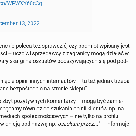
/t.co/WPWXY60cCq
cem­ber 13, 2022
­menc­kie poleca też spraw­dzić, czy podmiot wpisany jest
ci – uczciwi sprze­daw­cy z za­gra­ni­cy mogą działać w
­ły skargi na oszu­stów pod­szy­wa­ją­cych się pod pod­
ę­cie opinii innych in­ter­nau­tów – tu też jednak trzeba
ne bez­po­śred­nio na stronie sklepu".
 zbyt po­zy­tyw­nych ko­men­ta­rzy – mogą być za­mie­
chę­ca­my również do szu­ka­nia opinii klien­tów np. na
w mediach spo­łecz­no­ścio­wych – nie tylko na profilu
wid­nie­ją pod nazwą np.
oszu­ka­ni przez...
" – in­for­mu­je