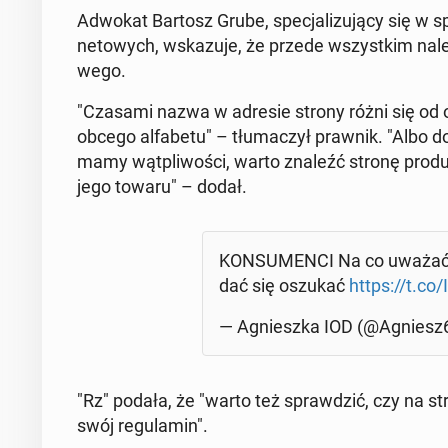
Adwokat Bartosz Grube, spe­cja­li­zu­ją­cy się w
ne­to­wych, wska­zu­je, że przede wszyst­kim nal
we­go.
"Czasami nazwa w adresie strony różni się od ory­
obcego al­fa­be­tu" – tłu­ma­czył prawnik. "Albo d
mamy wąt­pli­wo­ści, warto znaleźć stronę pro­du­ce
jego towaru" – dodał.
KON­SU­MEN­CI Na co uważać p
dać się oszukać
https://t.c
— Agniesz­ka IOD (@Agnies
"Rz" podała, że "warto też spraw­dzić, czy na str
swój re­gu­la­min".