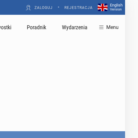
English
•
ZALOGUJ
REJESTRACJA
Version
ostki
Poradnik
Wydarzenia
Menu