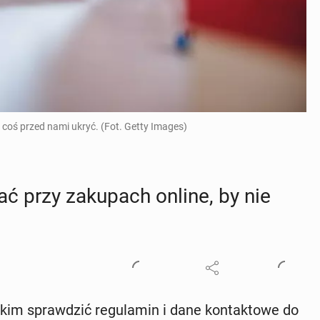
 coś przed nami ukryć. (Fot. Getty Images)
ać przy za­ku­pach online, by nie
kim spraw­dzić re­gu­la­min i dane kon­tak­to­we do