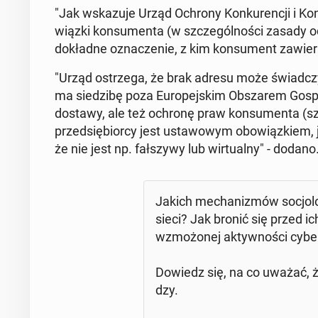
"Jak wska­zu­je Urząd Ochrony Kon­ku­ren­cji i K
wiąz­ki kon­su­men­ta (w szcze­gól­no­ści zasady od
do­kład­ne ozna­cze­nie, z kim kon­su­ment zawiera
"Urząd ostrze­ga, że brak adresu może świad­cz
ma sie­dzi­bę poza Eu­ro­pej­skim Ob­sza­rem Go­
dostawy, ale też ochronę praw kon­su­men­ta (sz
przed­się­bior­cy jest usta­wo­wym obo­wiąz­kiem, 
że nie jest np. fał­szy­wy lub wir­tu­al­ny" - dodano
Jakich me­cha­ni­zmów so­cjo­
sieci? Jak bronić się przed ic
wzmo­żo­nej ak­tyw­no­ści cy­be
Dowiedz się, na co uważać, że
dzy.