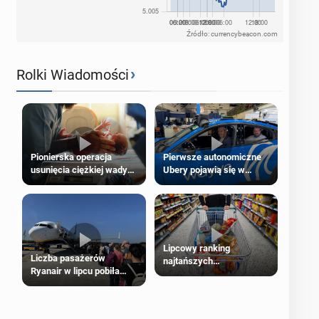
Źródło: currencybeacon.com
›
Rolki Wiadomości
Pierwsze autonomiczne
Pionierska operacja
Ubery pojawią się w
usunięcia ciężkiej wady
Londynie jeszcze tego
wrodzonej płodu w łonie
lata
matki
Lipcowy ranking
Liczba pasażerów
najtańszych
Ryanair w lipcu pobiła
supermarketów
rekord