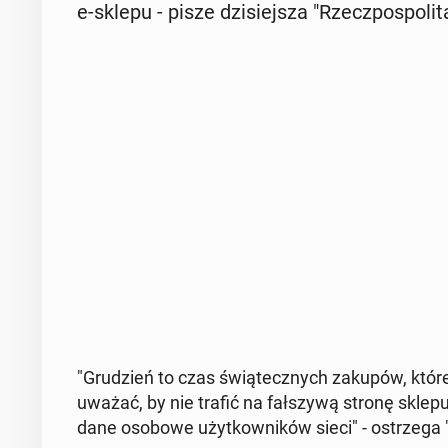
e-sklepu - pisze dzi­siej­sza "Rzecz­po­spo­li­t
"Gru­dzień to czas świą­tecz­nych zakupów, które
uważać, by nie trafić na fał­szy­wą stronę sklepu, k
dane osobowe użyt­kow­ni­ków sieci" - ostrze­ga 