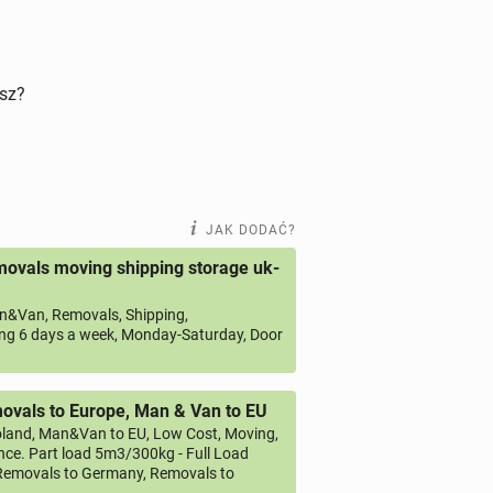
isz?
JAK DODAĆ?
ovals moving shipping storage uk-
&Van, Removals, Shipping,
ng 6 days a week, Monday-Saturday, Door
vals to Europe, Man & Van to EU
land, Man&Van to EU, Low Cost, Moving,
ce. Part load 5m3/300kg - Full Load
emovals to Germany, Removals to