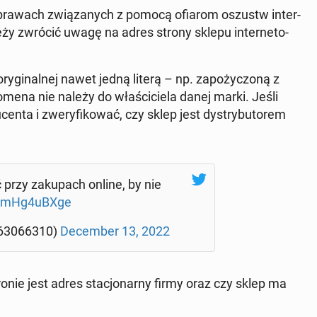
 spra­wach zwią­za­nych z pomocą ofiarom oszustw in­ter­
eży zwrócić uwagę na adres strony sklepu in­ter­ne­to­
gi­nal­nej nawet jedną literą – np. za­po­ży­czo­ną z
omena nie należy do wła­ści­cie­la danej marki. Jeśli
n­ta i zwe­ry­fi­ko­wać, czy sklep jest dys­try­bu­to­rem
rzy za­ku­pach online, by nie
o/ImHg4uBXge
z63066310)
De­cem­ber 13, 2022
onie jest adres sta­cjo­nar­ny firmy oraz czy sklep ma