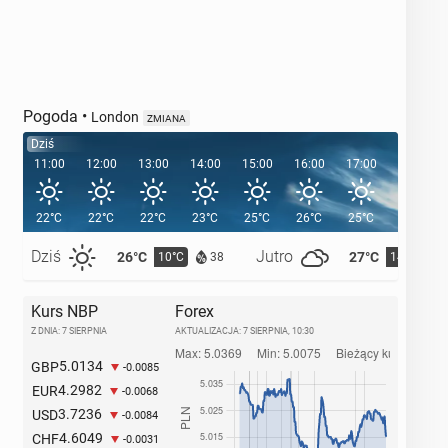
Pogoda
•
London
ZMIANA
Dziś
11:00
12:00
13:00
14:00
15:00
16:00
17:00
18:00
22°C
22°C
22°C
23°C
25°C
26°C
25°C
24°C
Dziś
Jutro
26°C
27°C
10°C
14°C
38
Kurs NBP
Forex
Z DNIA: 7 SIERPNIA
AKTUALIZACJA:
7 SIERPNIA, 10:30
5.0134
GBP
-0.0085
4.2982
EUR
-0.0068
3.7236
USD
-0.0084
4.6049
CHF
-0.0031