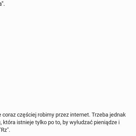
a".
 coraz czę­ściej robimy przez in­ter­net. Trzeba jednak
tóra ist­nie­je tylko po to, by wy­łu­dzać pie­nią­dze i
"Rz".