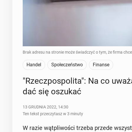
Brak adresu na stronie może świadczyć o tym, że firma chce
Handel
Społeczeństwo
Finanse
"Rzecz­po­spo­li­ta": Na co uważ
dać się oszukać
13 GRUDNIA 2022, 14:30
Ten tekst przeczytasz w 3 minuty
W razie wąt­pli­wo­ści trzeba przede wszyst­