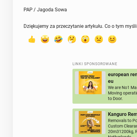
PAP / Jagoda Sowa
Dziękujemy za przeczytanie artykułu. Co o tym myśl
LINKI SPONSOROWANE
european rem
eu
We are No1 Man
Moving operati
to Door.
Kanguro Remo
Removals to Po
Custom Clearan
20m31200kg, R