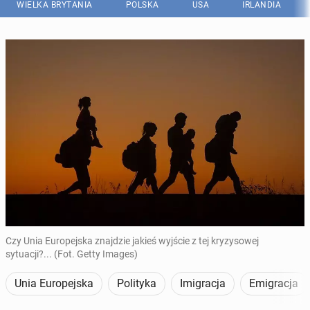
WIELKA BRYTANIA
POLSKA
USA
IRLANDIA
Czy Unia Europejska znajdzie jakieś wyjście z tej kryzysowej
sytuacji?... (Fot. Getty Images)
Unia Europejska
Polityka
Imigracja
Emigracja