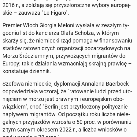
2016 r., a zbli­ża­ją się przy­szło­rocz­ne wybory eu­ro­pej­
skie – zauważa "Le Figaro".
Premier Włoch Giorgia Meloni wysłała w zeszłym ty­
go­dniu list do kanc­le­rza Olafa Scholza, w którym
skarży się, że nie­miec­ki rząd pomaga w fi­nan­so­wa­niu
statków ra­tow­ni­czych or­ga­ni­za­cji po­za­rzą­do­wych na
Morzu Śród­ziem­nym, przy­wo­żą­cych mi­gran­tów do
Europy; takie dzia­ła­nia wzmac­nia­ją skrajną prawicę –
kon­sta­tu­je dzien­nik.
Szefowa nie­miec­kiej dy­plo­ma­cji An­na­le­na Ba­er­bock
od­po­wie­dzia­ła wczoraj, że "ra­to­wa­nie ludzi przed uto­
nię­ciem w morzu jest prawnym i eu­ro­pej­skim obo­
wiąz­kiem", choć "Berlin jest przy­tło­czo­ny po­li­tycz­nie
na­pły­wem mi­gran­tów. Od po­cząt­ku roku liczba nie­le­
gal­nych przy­jaz­dów wzrosła o 60 proc. w po­rów­na­niu
z tym samym okresem 2022 r., a liczba wnio­sków o