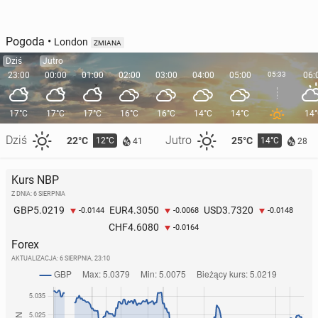
Pogoda
•
London
ZMIANA
Dziś
Jutro
23:00
00:00
01:00
02:00
03:00
04:00
05:00
05:33
06:
17°C
17°C
17°C
16°C
16°C
14°C
14°C
14
Dziś
Jutro
22°C
25°C
12°C
14°C
41
28
Kurs NBP
Z DNIA: 6 SIERPNIA
5.0219
4.3050
3.7320
GBP
EUR
USD
-0.0144
-0.0068
-0.0148
4.6080
CHF
-0.0164
Forex
AKTUALIZACJA:
6 SIERPNIA, 23:10