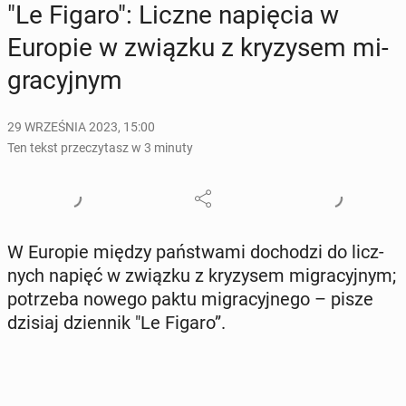
"Le Figaro": Liczne na­pię­cia w
Europie w związku z kry­zy­sem mi­
gra­cyj­nym
29 WRZEŚNIA 2023, 15:00
Ten tekst przeczytasz w 3 minuty
W Europie między pań­stwa­mi do­cho­dzi do licz­
nych napięć w związku z kry­zy­sem mi­gra­cyj­nym;
po­trze­ba nowego paktu mi­gra­cyj­ne­go – pisze
dzisiaj dzien­nik "Le Figaro”.