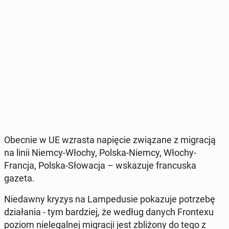
Obecnie w UE wzrasta na­pię­cie zwią­za­ne z mi­gra­cją
na linii Niemcy-Włochy, Polska-Niemcy, Włochy-
Francja, Polska-Sło­wa­cja – wska­zu­je fran­cu­ska
gazeta.
Nie­daw­ny kryzys na Lam­pe­du­sie po­ka­zu­je po­trze­bę
dzia­ła­nia - tym bar­dziej, że według danych Fron­te­xu
poziom nie­le­gal­nej mi­gra­cji jest zbli­żo­ny do tego z