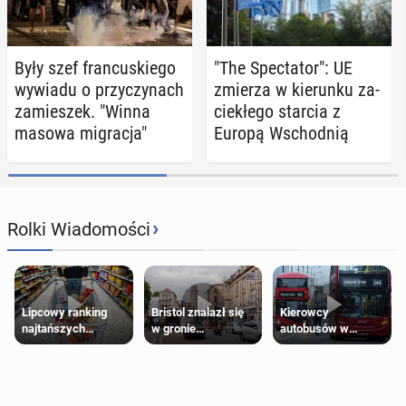
Były szef fran­cu­skie­go
"The Spec­ta­tor": UE
wywiadu o przy­czy­nach
zmierza w kie­run­ku za­
za­mie­szek. "Winna
cie­kłe­go starcia z
masowa mi­gra­cja"
Europą Wschod­nią
›
Rolki Wiadomości
Lipcowy ranking
Bristol znalazł się
Kierowcy
najtańszych
w gronie
autobusów w
supermarketów
najlepszych
Londynie
kierunków podróży
zapowiadają strajki
na świecie