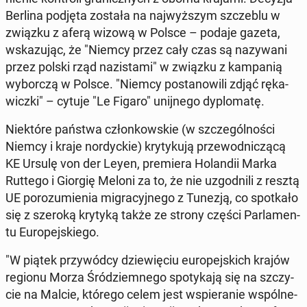
Berlina podjęta została na naj­wyż­szym szcze­blu w
związku z aferą wizową w Polsce – podaje gazeta,
wska­zu­jąc, że "Niemcy przez cały czas są na­zy­wa­ni
przez polski rząd na­zi­sta­mi" w związku z kam­pa­nią
wy­bor­czą w Polsce. "Niemcy po­sta­no­wi­li zdjąć rę­ka­
wicz­ki" – cytuje "Le Figaro" unij­ne­go dy­plo­ma­tę.
Nie­któ­re państwa człon­kow­skie (w szcze­gól­no­ści
Niemcy i kraje nor­dyc­kie) kry­ty­ku­ją prze­wod­ni­czą­cą
KE Ursulę von der Leyen, pre­mie­ra Ho­lan­dii Marka
Ruttego i Giorgię Meloni za to, że nie uzgod­ni­li z resztą
UE po­ro­zu­mie­nia mi­gra­cyj­ne­go z Tunezją, co spo­tka­ło
się z szeroką krytyką także ze strony części Par­la­men­
tu Eu­ro­pej­skie­go.
"W piątek przy­wód­cy dzie­wię­ciu eu­ro­pej­skich krajów
regionu Morza Śród­ziem­ne­go spo­ty­ka­ją się na szczy­
cie na Malcie, którego celem jest wspie­ra­nie wspól­ne­