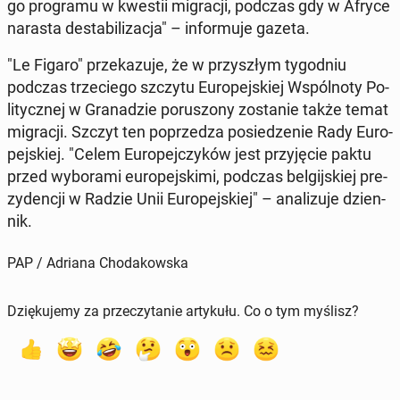
go pro­gra­mu w kwestii mi­gra­cji, podczas gdy w Afryce
narasta de­sta­bi­li­za­cja" – in­for­mu­je gazeta.
"Le Figaro" prze­ka­zu­je, że w przy­szłym ty­go­dniu
podczas trze­cie­go szczytu Eu­ro­pej­skiej Wspól­no­ty Po­
li­tycz­nej w Gra­na­dzie po­ru­szo­ny zo­sta­nie także temat
mi­gra­cji. Szczyt ten po­prze­dza po­sie­dze­nie Rady Eu­ro­
pej­skiej. "Celem Eu­ro­pej­czy­ków jest przy­ję­cie paktu
przed wy­bo­ra­mi eu­ro­pej­ski­mi, podczas bel­gij­skiej pre­
zy­den­cji w Radzie Unii Eu­ro­pej­skiej" – ana­li­zu­je dzien­
nik.
PAP / Adriana Chodakowska
Dziękujemy za przeczytanie artykułu. Co o tym myślisz?