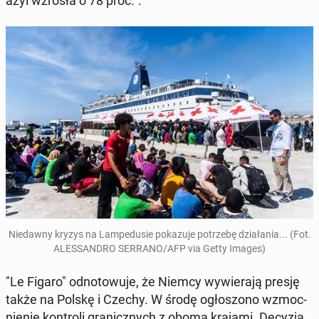
azyl wzrosła o 78 proc.".
Nie­daw­ny kryzys na Lam­pe­du­sie po­ka­zu­je po­trze­bę dzia­ła­nia... (Fot.
ALES­SAN­DRO SERRANO/AFP via Getty Images)
"Le Figaro" od­no­to­wu­je, że Niemcy wy­wie­ra­ją presję
także na Polskę i Czechy. W środę ogło­szo­no wzmoc­
nie­nie kon­tro­li gra­nicz­nych z oboma krajami. Decyzja