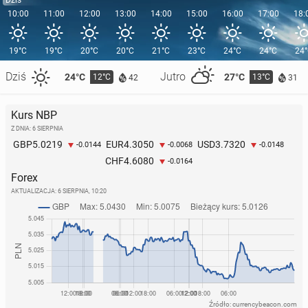
10:00
11:00
12:00
13:00
14:00
15:00
16:00
17:00
18:
19°C
19°C
20°C
20°C
21°C
23°C
24°C
24°C
24
Dziś
Jutro
24°C
27°C
12°C
13°C
42
31
Kurs NBP
Z DNIA: 6 SIERPNIA
5.0219
4.3050
3.7320
GBP
EUR
USD
-0.0144
-0.0068
-0.0148
4.6080
CHF
-0.0164
Forex
AKTUALIZACJA:
6 SIERPNIA, 10:20
Źródło: currencybeacon.com