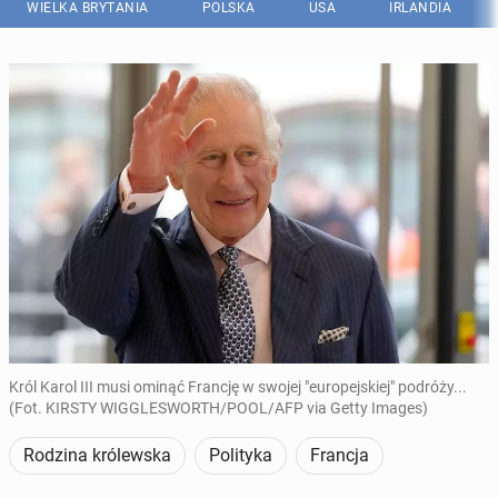
WIELKA BRYTANIA
POLSKA
USA
IRLANDIA
Król Karol III musi ominąć Francję w swojej "europejskiej" podróży...
(Fot. KIRSTY WIGGLESWORTH/POOL/AFP via Getty Images)
Rodzina królewska
Polityka
Francja