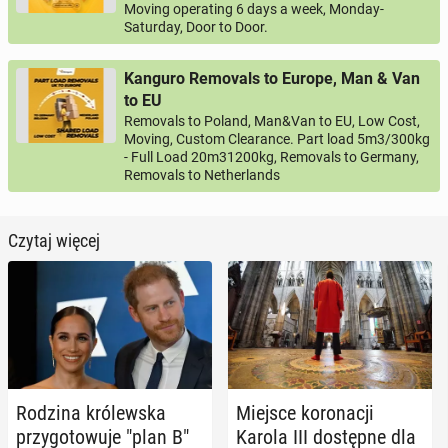
Moving operating 6 days a week, Monday-
Saturday, Door to Door.
Kanguro Removals to Europe, Man & Van
to EU
Removals to Poland, Man&Van to EU, Low Cost,
Moving, Custom Clearance. Part load 5m3/300kg
- Full Load 20m31200kg, Removals to Germany,
Removals to Netherlands
Czytaj więcej
Rodzina kró­lew­ska
Miejsce ko­ro­na­cji
przy­go­to­wu­je "plan B"
Karola III do­stęp­ne dla