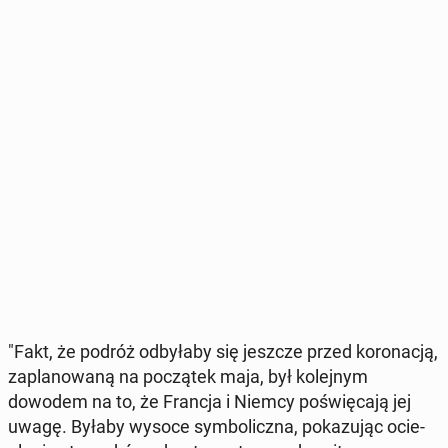
"Fakt, że podróż od­by­ła­by się jeszcze przed ko­ro­na­cją,
za­pla­no­wa­ną na po­czą­tek maja, był ko­lej­nym
dowodem na to, że Francja i Niemcy po­świę­ca­ją jej
uwagę. Byłaby wysoce sym­bo­licz­na, po­ka­zu­jąc ocie­