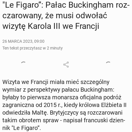
"Le Figaro”: Pałac Buc­kin­gham roz­
cza­ro­wa­ny, że musi odwołać
wizytę Karola III we Francji
26 MARCA 2023, 09:00
Ten tekst przeczytasz w 2 minuty
Wizyta we Francji miała mieć szcze­gól­ny
wymiar z per­spek­ty­wy pałacu Buc­kin­gham:
byłaby to pierw­sza mo­nar­sza ofi­cjal­na podróż
za­gra­nicz­na od 2015 r., kiedy królowa Elż­bie­ta II
od­wie­dzi­ła Maltę. Bry­tyj­czy­cy są roz­cza­ro­wa­ni
takim obrotem spraw - napisał fran­cu­ski dzien­
nik "Le Figaro”.