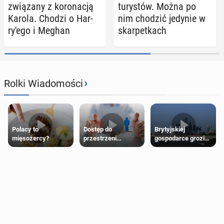
zwią­za­ny z ko­ro­na­cją
tu­ry­stów. Można po
Karola. Chodzi o Har­
nim chodzić jedynie w
ry­'e­go i Meghan
skar­pet­kach
›
Rolki Wiadomości
Polacy to
Dostęp do
Brytyjskiej
mięsożercy?
przestrzeni
gospodarce grozi
przeznaczonych
recesja, jeśli
dla jednej płci ma
kryzys na Bliskim
opierać się
Wschodzie się
wyłącznie na płci
przedłuży
biologicznej