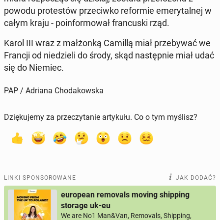
powodu pro­te­stów prze­ciw­ko re­for­mie eme­ry­tal­nej w
całym kraju - po­in­for­mo­wał fran­cu­ski rząd.
Karol III wraz z mał­żon­ką Camillą miał prze­by­wać we
Francji od nie­dzie­li do środy, skąd na­stęp­nie miał udać
się do Niemiec.
PAP / Adriana Chodakowska
Dziękujemy za przeczytanie artykułu. Co o tym myślisz?
LINKI SPONSOROWANE
JAK DODAĆ?
european removals moving shipping
storage uk-eu
We are No1 Man&Van, Removals, Shipping,