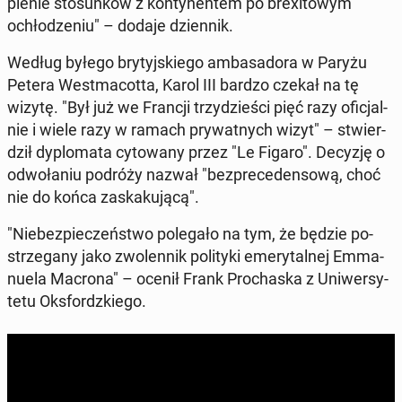
ple­nie sto­sun­ków z kon­ty­nen­tem po bre­xi­to­wym
ochło­dze­niu" – dodaje dzien­nik.
Według byłego bry­tyj­skie­go am­ba­sa­do­ra w Paryżu
Petera West­ma­cot­ta, Karol III bardzo czekał na tę
wizytę. "Był już we Francji trzy­dzie­ści pięć razy ofi­cjal­
nie i wiele razy w ramach pry­wat­nych wizyt" – stwier­
dził dy­plo­ma­ta cy­to­wa­ny przez "Le Figaro". Decyzję o
od­wo­ła­niu podróży nazwał "bez­pre­ce­den­so­wą, choć
nie do końca za­ska­ku­ją­cą".
"Nie­bez­pie­czeń­stwo po­le­ga­ło na tym, że będzie po­
strze­ga­ny jako zwo­len­nik po­li­ty­ki eme­ry­tal­nej Em­ma­
nu­ela Macrona" – ocenił Frank Pro­cha­ska z Uni­wer­sy­
te­tu Oks­fordz­kie­go.