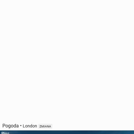
Pogoda
•
London
ZMIANA
Dziś